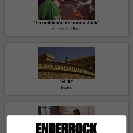
"La maldición del mono Jack"
Monkey Jack Band
"El llit"
Baaldo