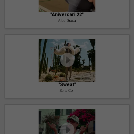
"Aniversari 22"
Alba Grasa
"Sweat"
Sofia Coll