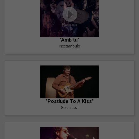
"Amb tu"
Nöctambuls
"Postlude To A Kiss"
Goran Levi