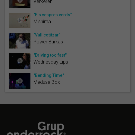
Verkeren
"Els vespres verds"
Mishima
"Vull cotitzar"
Power Burkas
"Driving too fast"
Wednesday Lips
"Bending Time"
Medusa Box