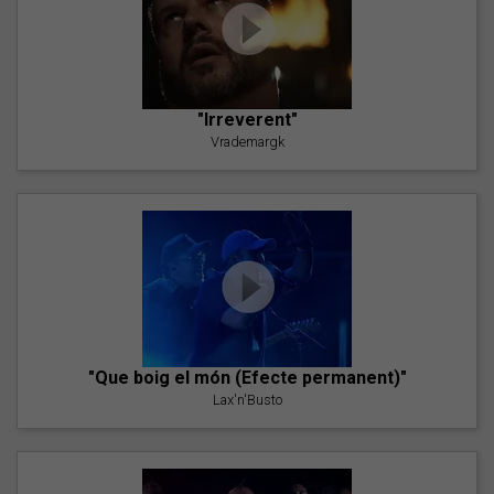
"Irreverent"
Vrademargk
"Que boig el món (Efecte permanent)"
Lax'n'Busto