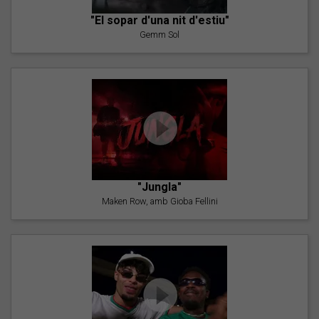
"El sopar d'una nit d'estiu"
Gemm Sol
"Jungla"
Maken Row, amb Gioba Fellini