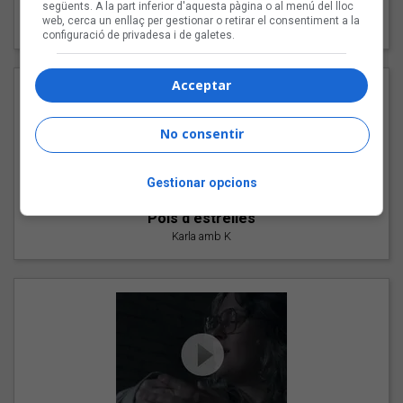
"Les cabres"
següents. A la part inferior d'aquesta pàgina o al menú del lloc
web, cerca un enllaç per gestionar o retirar el consentiment a la
94 Rules amb Compte
configuració de privadesa i de galetes.
Acceptar
No consentir
Gestionar opcions
"Pols d'estrelles"
Karla amb K