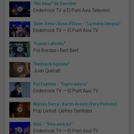
"Mil déus" de Samitier
Enderrock TV a El Punt Avui Televisió
Quim Xena i Rosa d’Osor - “La meva llengua”
Enderrock TV — El Punt Avui TV
"Caviar i efectiu"
Pol Bordas i Bert Bert
"Redneck Agenda"
Joan Queralt
Pol Fuentes - “Exploradors”
Enderrock TV — El Punt Auvi TV
Màrius Serra i Xarim Aresté (Very Pomelo)
Pop Lletrat. Lletres Sentides
Milú - “Vine amb mi”
Enderrock TV — El Punt Avui TV