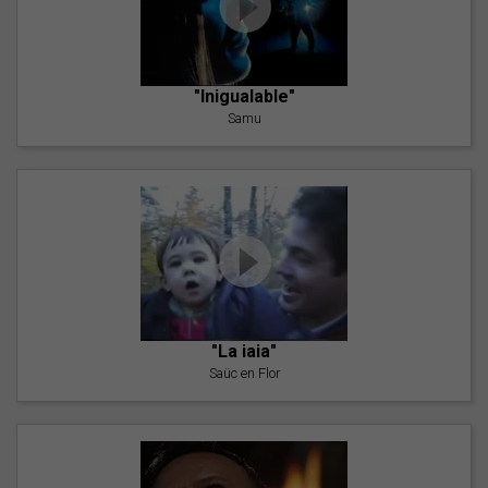
"Inigualable"
Samu
"La iaia"
Saüc en Flor