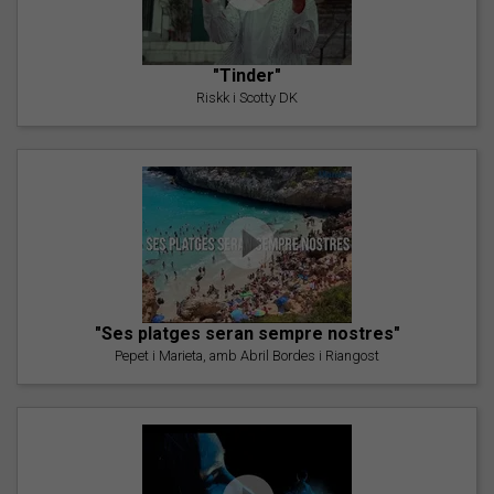
"Tinder"
Riskk i Scotty DK
"Ses platges seran sempre nostres"
Pepet i Marieta, amb Abril Bordes i Riangost