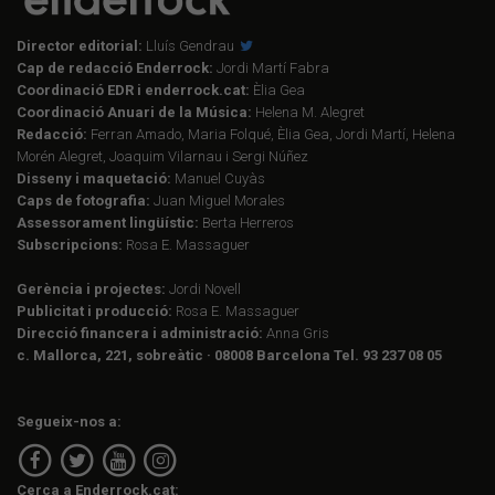
Director editorial:
Lluís Gendrau
Cap de redacció Enderrock:
Jordi Martí Fabra
Coordinació EDR i enderrock.cat:
Èlia Gea
Coordinació Anuari de la Música:
Helena M. Alegret
Redacció:
Ferran Amado, Maria Folqué, Èlia Gea, Jordi Martí, Helena
Morén Alegret, Joaquim Vilarnau i Sergi Núñez
Disseny i maquetació:
Manuel Cuyàs
Caps de fotografia:
Juan Miguel Morales
Assessorament lingüístic:
Berta Herreros
Subscripcions:
Rosa E. Massaguer
Gerència i projectes:
Jordi Novell
Publicitat i producció:
Rosa E. Massaguer
Direcció financera i administració:
Anna Gris
c. Mallorca, 221, sobreàtic · 08008 Barcelona Tel. 93 237 08 05
Segueix-nos a:
Cerca a Enderrock.cat: