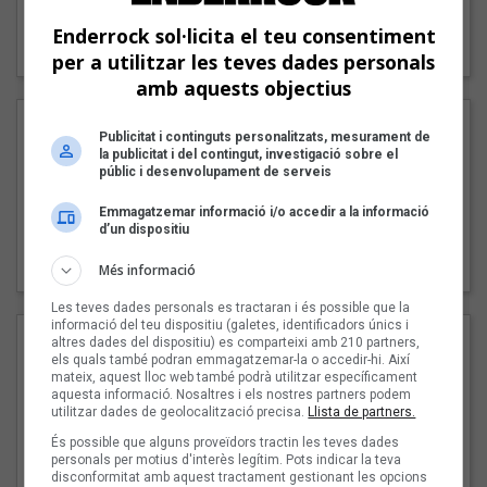
"Lo bueno y lo malo"
Enderrock sol·licita el teu consentiment
Carmen y María
per a utilitzar les teves dades personals
amb aquests objectius
Publicitat i continguts personalitzats, mesurament de
la publicitat i del contingut, investigació sobre el
públic i desenvolupament de serveis
Emmagatzemar informació i/o accedir a la informació
d’un dispositiu
"Posidònia"
Pep Álvarez amb Joan Muntaner (Xanguito)
Més informació
Les teves dades personals es tractaran i és possible que la
informació del teu dispositiu (galetes, identificadors únics i
altres dades del dispositiu) es comparteixi amb 210 partners,
els quals també podran emmagatzemar-la o accedir-hi. Així
mateix, aquest lloc web també podrà utilitzar específicament
aquesta informació. Nosaltres i els nostres partners podem
utilitzar dades de geolocalització precisa.
Llista de partners.
És possible que alguns proveïdors tractin les teves dades
personals per motius d'interès legítim. Pots indicar la teva
disconformitat amb aquest tractament gestionant les opcions