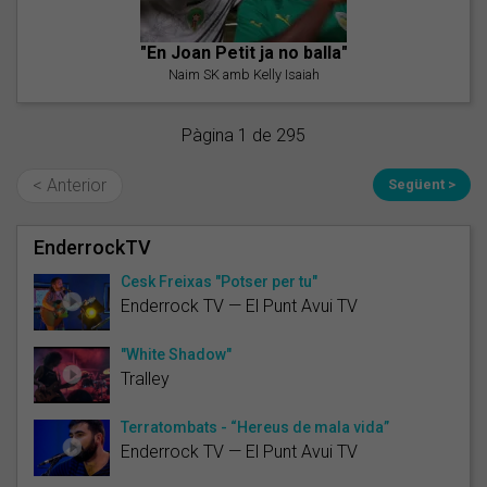
"En Joan Petit ja no balla"
Naim SK amb Kelly Isaiah
Pàgina 1 de 295
< Anterior
Següent >
EnderrockTV
Cesk Freixas "Potser per tu"
Enderrock TV — El Punt Avui TV
"White Shadow"
Tralley
Terratombats - “Hereus de mala vida”
Enderrock TV — El Punt Avui TV