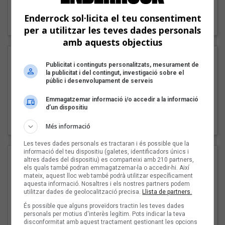
"Lo bueno y lo malo"
Enderrock sol·licita el teu consentiment
Carmen y María
per a utilitzar les teves dades personals
amb aquests objectius
Publicitat i continguts personalitzats, mesurament de
la publicitat i del contingut, investigació sobre el
públic i desenvolupament de serveis
Emmagatzemar informació i/o accedir a la informació
d’un dispositiu
"Posidònia"
Pep Álvarez amb Joan Muntaner (Xanguito)
Més informació
Les teves dades personals es tractaran i és possible que la
informació del teu dispositiu (galetes, identificadors únics i
altres dades del dispositiu) es comparteixi amb 210 partners,
els quals també podran emmagatzemar-la o accedir-hi. Així
mateix, aquest lloc web també podrà utilitzar específicament
aquesta informació. Nosaltres i els nostres partners podem
utilitzar dades de geolocalització precisa.
Llista de partners.
És possible que alguns proveïdors tractin les teves dades
personals per motius d'interès legítim. Pots indicar la teva
disconformitat amb aquest tractament gestionant les opcions