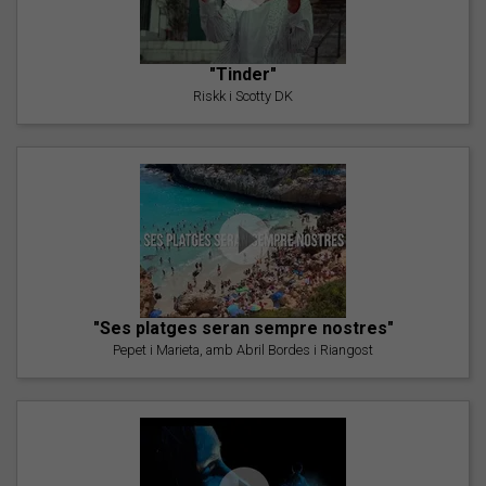
"Tinder"
Riskk i Scotty DK
"Ses platges seran sempre nostres"
Pepet i Marieta, amb Abril Bordes i Riangost