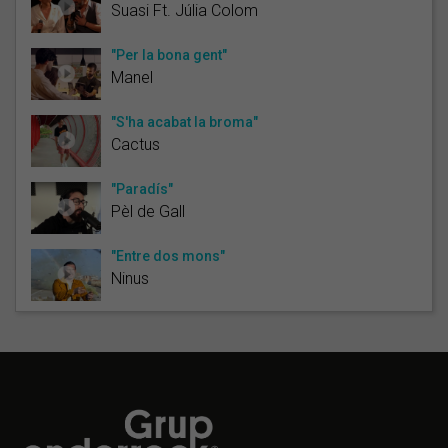
Suasi Ft. Júlia Colom
"Per la bona gent"
Manel
"S'ha acabat la broma"
Cactus
"Paradís"
Pèl de Gall
"Entre dos mons"
Ninus