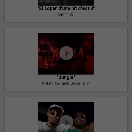
"El sopar d'una nit d'estiu"
Gemm Sol
"Jungla"
Maken Row, amb Gioba Fellini