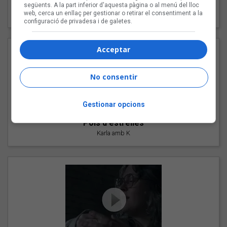
"Les cabres"
següents. A la part inferior d'aquesta pàgina o al menú del lloc
web, cerca un enllaç per gestionar o retirar el consentiment a la
94 Rules amb Compte
configuració de privadesa i de galetes.
Acceptar
No consentir
Gestionar opcions
"Pols d'estrelles"
Karla amb K