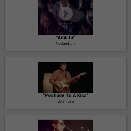
"Amb tu"
Nöctambuls
"Postlude To A Kiss"
Goran Levi