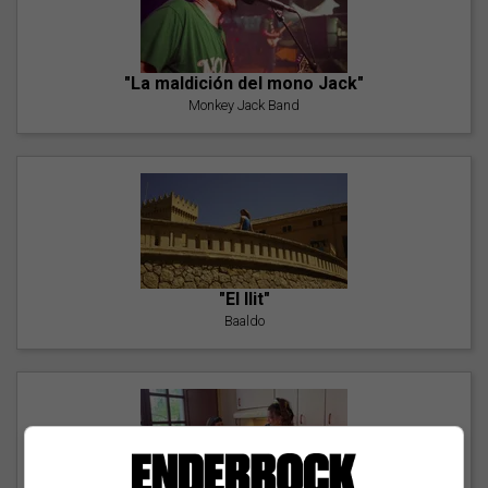
"La maldición del mono Jack"
Monkey Jack Band
"El llit"
Baaldo