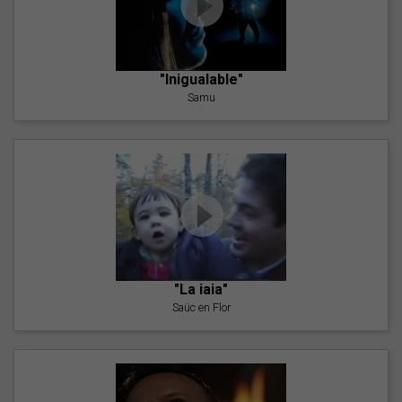
"Inigualable"
Samu
"La iaia"
Saüc en Flor