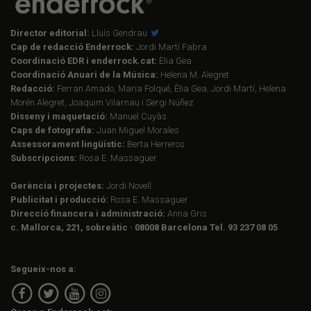
Director editorial:
Lluís Gendrau
Cap de redacció Enderrock:
Jordi Martí Fabra
Coordinació EDR i enderrock.cat:
Èlia Gea
Coordinació Anuari de la Música:
Helena M. Alegret
Redacció:
Ferran Amado, Maria Folqué, Èlia Gea, Jordi Martí, Helena
Morén Alegret, Joaquim Vilarnau i Sergi Núñez
Disseny i maquetació:
Manuel Cuyàs
Caps de fotografia:
Juan Miguel Morales
Assessorament lingüístic:
Berta Herreros
Subscripcions:
Rosa E. Massaguer
Gerència i projectes:
Jordi Novell
Publicitat i producció:
Rosa E. Massaguer
Direcció financera i administració:
Anna Gris
c. Mallorca, 221, sobreàtic · 08008 Barcelona Tel. 93 237 08 05
Segueix-nos a: