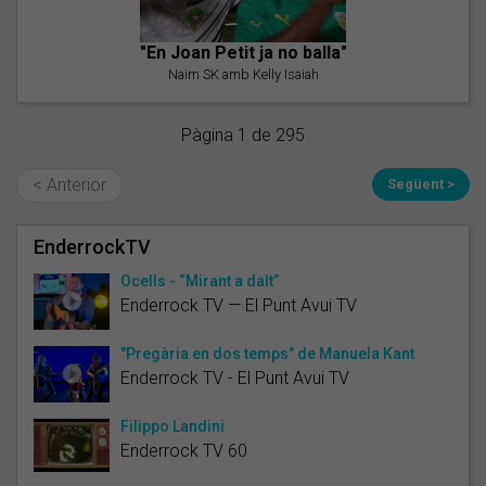
"En Joan Petit ja no balla"
Naim SK amb Kelly Isaiah
Pàgina 1 de 295
< Anterior
Següent >
EnderrockTV
Ocells - “Mirant a dalt”
Enderrock TV — El Punt Avui TV
"Pregària en dos temps" de Manuela Kant
Enderrock TV - El Punt Avui TV
Filippo Landini
Enderrock TV 60