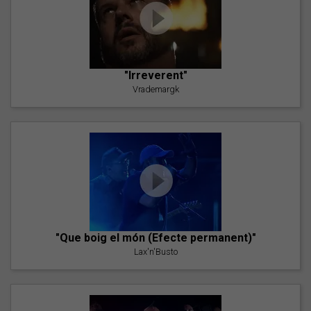
"Irreverent"
Vrademargk
"Que boig el món (Efecte permanent)"
Lax'n'Busto