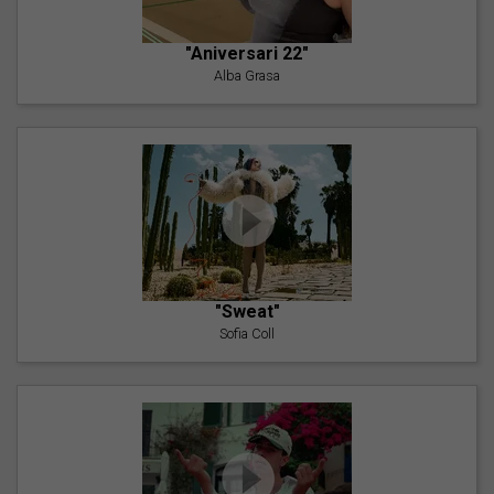
"Aniversari 22"
Alba Grasa
"Sweat"
Sofia Coll