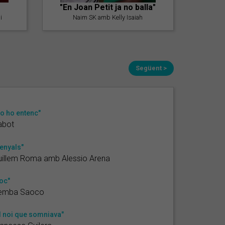
"En Joan Petit ja no balla"
i
Naim SK amb Kelly Isaiah
Següent >
o ho entenc"
abot
enyals"
uillem Roma amb Alessio Arena
oc"
emba Saoco
l noi que somniava"