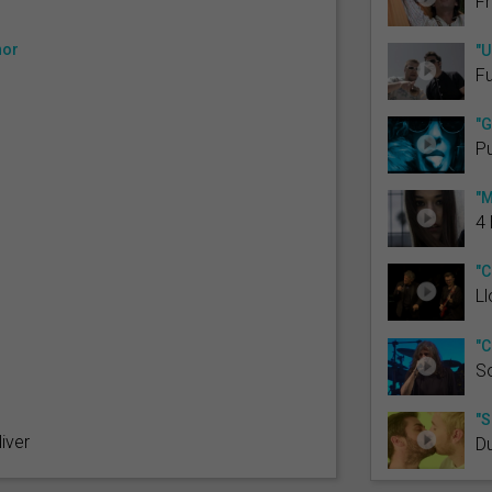
Fr
nor
"U
F
"G
P
"M
4 
"C
Ll
"C
S
"S
iver
D