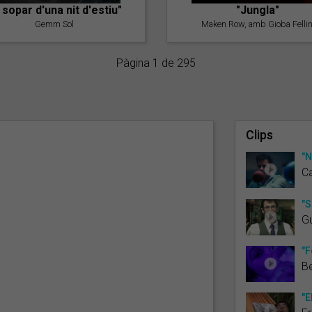
l sopar d'una nit d'estiu"
"Jungla"
Gemm Sol
Maken Row, amb Gioba Fellin
Pàgina 1 de 295
Clips
"N
C
"S
G
"F
B
"E