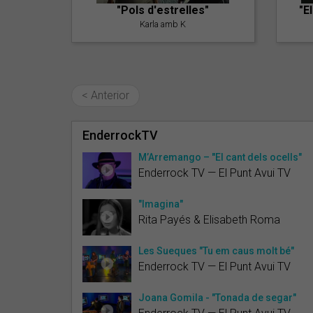
"Pols d'estrelles"
"E
Karla amb K
< Anterior
EnderrockTV
M’Arremango – "El cant dels ocells"
Enderrock TV — El Punt Avui TV
"Imagina"
Rita Payés & Elisabeth Roma
Les Sueques "Tu em caus molt bé"
Enderrock TV — El Punt Avui TV
Joana Gomila - "Tonada de segar"