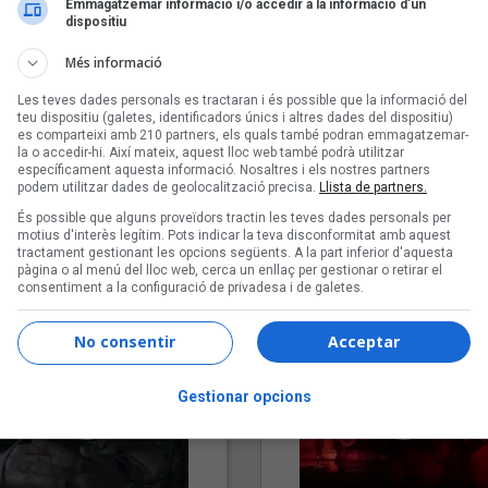
Emmagatzemar informació i/o accedir a la informació d’un
dispositiu
Més informació
Les teves dades personals es tractaran i és possible que la informació del
teu dispositiu (galetes, identificadors únics i altres dades del dispositiu)
es comparteixi amb 210 partners, els quals també podran emmagatzemar-
la o accedir-hi. Així mateix, aquest lloc web també podrà utilitzar
específicament aquesta informació. Nosaltres i els nostres partners
podem utilitzar dades de geolocalització precisa.
Llista de partners.
"Lo bueno y lo malo"
"Posidònia"
És possible que alguns proveïdors tractin les teves dades personals per
Carmen y María
Pep Álvarez amb Joan Muntan
motius d'interès legítim. Pots indicar la teva disconformitat amb aquest
tractament gestionant les opcions següents. A la part inferior d'aquesta
(Xanguito)
pàgina o al menú del lloc web, cerca un enllaç per gestionar o retirar el
consentiment a la configuració de privadesa i de galetes.
No consentir
Acceptar
Gestionar opcions