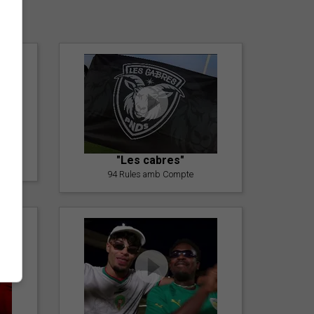
er
"Les cabres"
94 Rules amb Compte