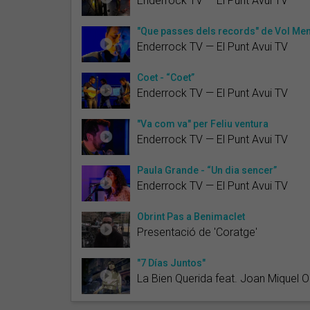
Enderrock TV — El Punt Avui TV
"Que passes dels records" de Vol Me
Enderrock TV — El Punt Avui TV
Coet - “Coet”
Enderrock TV — El Punt Avui TV
"Va com va" per Feliu ventura
Enderrock TV — El Punt Avui TV
Paula Grande - “Un dia sencer”
Enderrock TV — El Punt Avui TV
Obrint Pas a Benimaclet
Presentació de 'Coratge'
"7 Días Juntos"
La Bien Querida feat. Joan Miquel Ol