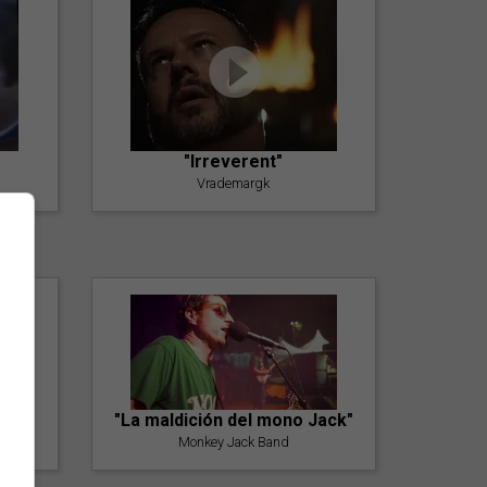
"Irreverent"
Vrademargk
"La maldición del mono Jack"
Monkey Jack Band