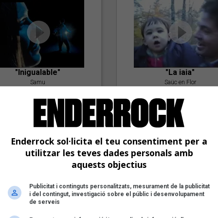
"Inigualable"
"La iaia"
Samu
Saüc en Flor
Enderrock sol·licita el teu consentiment per a
utilitzar les teves dades personals amb
aquests objectius
Publicitat i continguts personalitzats, mesurament de la publicitat
"Postlude To A Kiss"
i del contingut, investigació sobre el públic i desenvolupament
Goran Levi
de serveis
"Amb tu"
Nöctambuls