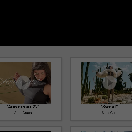
"Aniversari 22"
"Sweat"
Alba Grasa
Sofia Coll