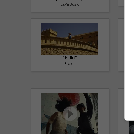
Lax'n'Busto
"El llit"
Baaldo