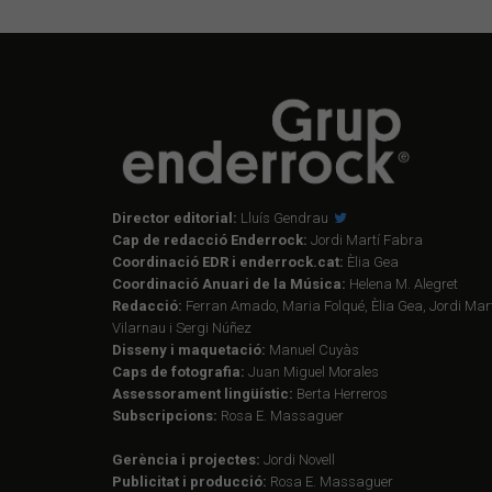
Director editorial:
Lluís Gendrau
Cap de redacció Enderrock:
Jordi Martí Fabra
Coordinació EDR i enderrock.cat:
Èlia Gea
Coordinació Anuari de la Música:
Helena M. Alegret
Redacció:
Ferran Amado, Maria Folqué, Èlia Gea, Jordi Mart
Vilarnau i Sergi Núñez
Disseny i maquetació:
Manuel Cuyàs
Caps de fotografia:
Juan Miguel Morales
Assessorament lingüístic:
Berta Herreros
Subscripcions:
Rosa E. Massaguer
Gerència i projectes:
Jordi Novell
Publicitat i producció:
Rosa E. Massaguer