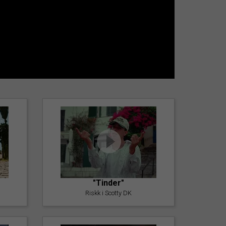
"Tinder"
Riskk i Scotty DK