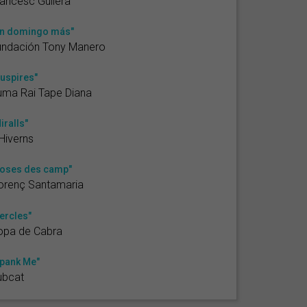
ancesc Guilera
n domingo más"
undación Tony Manero
uspires"
uma Rai Tape Diana
iralls"
Hiverns
oses des camp"
orenç Santamaria
ercles"
opa de Cabra
pank Me"
ubcat