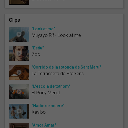
Clips
"Look at me"
Muyayo Rif - Look at me
"Estiu"
Zoo
"Corrido de la rotonda de Sant Martí"
La Terrasseta de Preixens
"L'escola de tothom"
El Pony Menut
"Nadie se muere"
Xavibo
"Amor Amar"