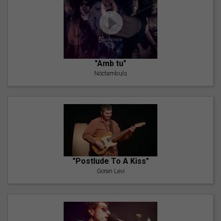
"Amb tu"
Nöctambuls
"Postlude To A Kiss"
Goran Levi