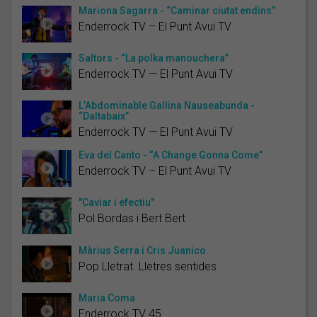
Mariona Sagarra - “Caminar ciutat endins”
Enderrock TV – El Punt Avui TV
Saltors - “La polka manouchera”
Enderrock TV — El Punt Avui TV
L’Abdominable Gallina Nauseabunda -
“Daltabaix”
Enderrock TV — El Punt Avui TV
Eva del Canto - “A Change Gonna Come”
Enderrock TV – El Punt Avui TV
"Caviar i efectiu"
Pol Bordas i Bert Bert
Màrius Serra i Cris Juanico
Pop Lletrat. Lletres sentides
Maria Coma
Enderrock TV 45