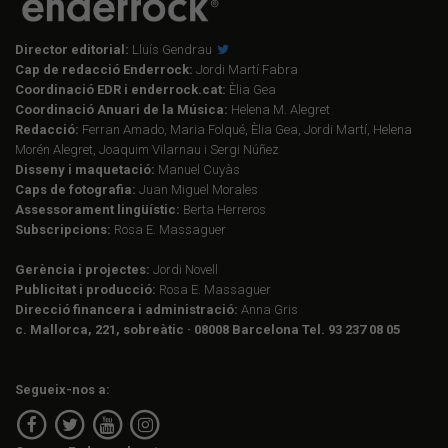
Director editorial:
Lluís Gendrau
Cap de redacció Enderrock:
Jordi Martí Fabra
Coordinació EDR i enderrock.cat:
Èlia Gea
Coordinació Anuari de la Música:
Helena M. Alegret
Redacció:
Ferran Amado, Maria Folqué, Èlia Gea, Jordi Martí, Helena
Morén Alegret, Joaquim Vilarnau i Sergi Núñez
Disseny i maquetació:
Manuel Cuyàs
Caps de fotografia:
Juan Miguel Morales
Assessorament lingüístic:
Berta Herreros
Subscripcions:
Rosa E. Massaguer
Gerència i projectes:
Jordi Novell
Publicitat i producció:
Rosa E. Massaguer
Direcció financera i administració:
Anna Gris
c. Mallorca, 221, sobreàtic · 08008 Barcelona Tel. 93 237 08 05
Segueix-nos a: