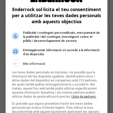
"Lo bueno y lo malo"
Enderrock sol·licita el teu consentiment
Carmen y María
per a utilitzar les teves dades personals
amb aquests objectius
Publicitat i continguts personalitzats, mesurament de
la publicitat i del contingut, investigació sobre el
públic i desenvolupament de serveis
Emmagatzemar informació i/o accedir a la informació
d’un dispositiu
"Posidònia"
Pep Álvarez amb Joan Muntaner (Xanguito)
Més informació
Les teves dades personals es tractaran i és possible que la
informació del teu dispositiu (galetes, identificadors únics i
altres dades del dispositiu) es comparteixi amb 210 partners,
els quals també podran emmagatzemar-la o accedir-hi. Així
mateix, aquest lloc web també podrà utilitzar específicament
aquesta informació. Nosaltres i els nostres partners podem
utilitzar dades de geolocalització precisa.
Llista de partners.
És possible que alguns proveïdors tractin les teves dades
personals per motius d'interès legítim. Pots indicar la teva
disconformitat amb aquest tractament gestionant les opcions