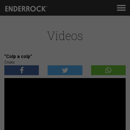
Men
de
nav
Vídeos
"Colp a colp"
Orxata