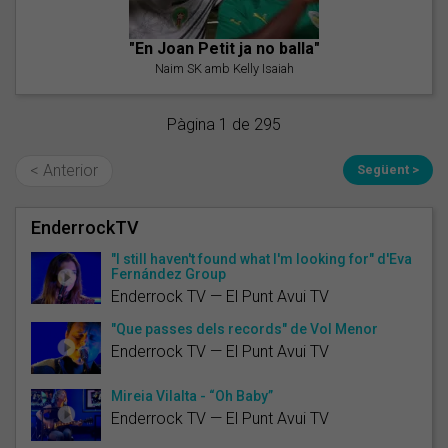
"En Joan Petit ja no balla"
Naim SK amb Kelly Isaiah
Pàgina 1 de 295
< Anterior
Següent >
EnderrockTV
"I still haven't found what I'm looking for" d'Eva
Fernández Group
Enderrock TV — El Punt Avui TV
"Que passes dels records" de Vol Menor
Enderrock TV — El Punt Avui TV
Mireia Vilalta - “Oh Baby”
Enderrock TV — El Punt Avui TV