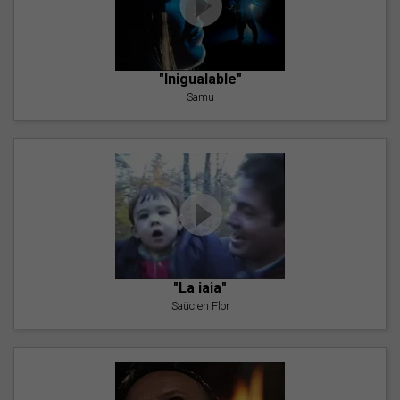
"Inigualable"
Samu
"La iaia"
Saüc en Flor