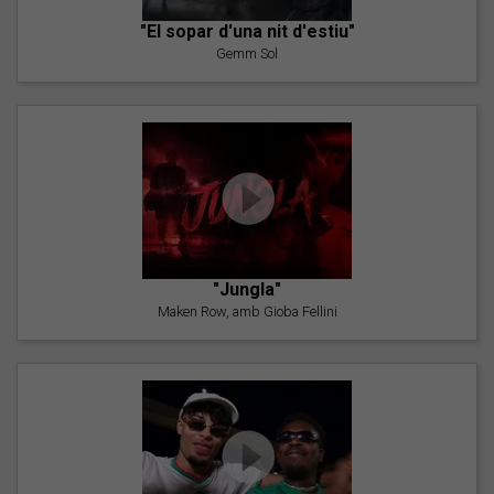
"El sopar d'una nit d'estiu"
Gemm Sol
"Jungla"
Maken Row, amb Gioba Fellini