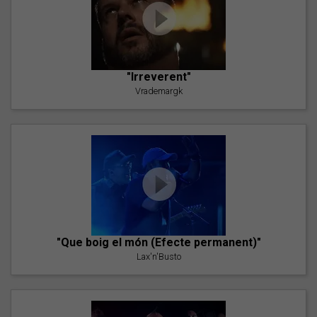
"Irreverent"
Vrademargk
"Que boig el món (Efecte permanent)"
Lax'n'Busto