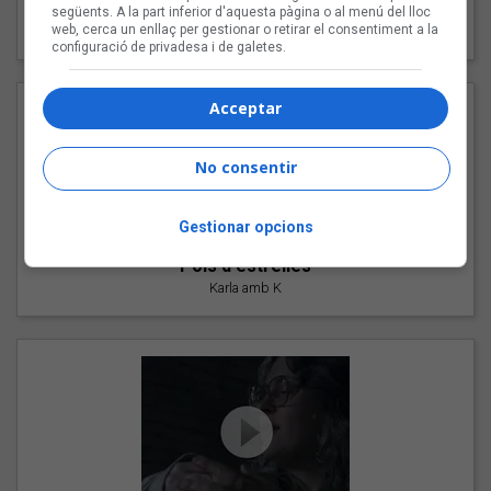
"Les cabres"
següents. A la part inferior d'aquesta pàgina o al menú del lloc
web, cerca un enllaç per gestionar o retirar el consentiment a la
94 Rules amb Compte
configuració de privadesa i de galetes.
Acceptar
No consentir
Gestionar opcions
"Pols d'estrelles"
Karla amb K