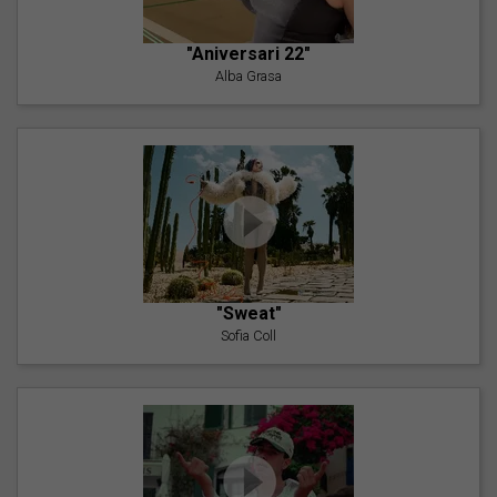
"Aniversari 22"
Alba Grasa
"Sweat"
Sofia Coll