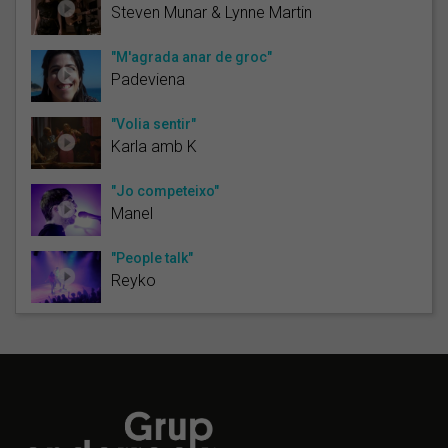
Steven Munar & Lynne Martin
"M'agrada anar de groc"
Padeviena
"Volia sentir"
Karla amb K
"Jo competeixo"
Manel
"People talk"
Reyko