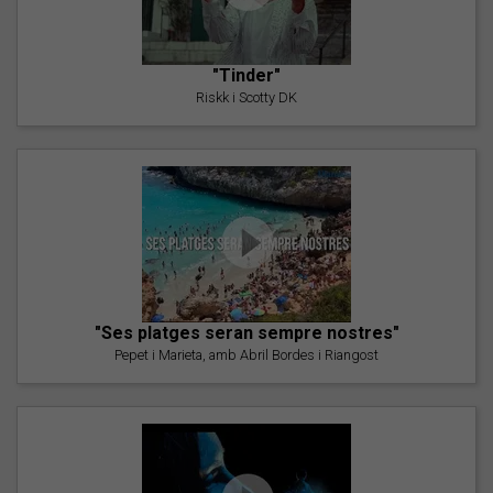
"Tinder"
Riskk i Scotty DK
"Ses platges seran sempre nostres"
Pepet i Marieta, amb Abril Bordes i Riangost