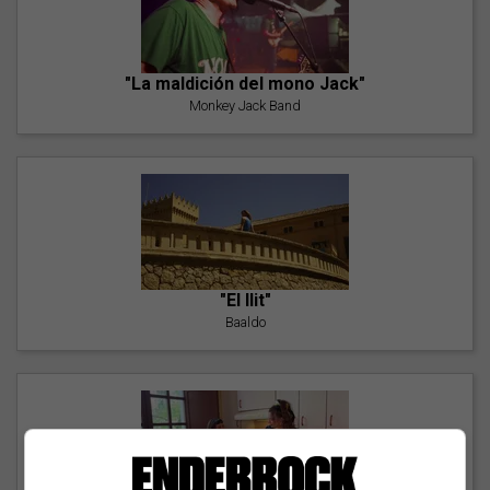
"La maldición del mono Jack"
Monkey Jack Band
"El llit"
Baaldo