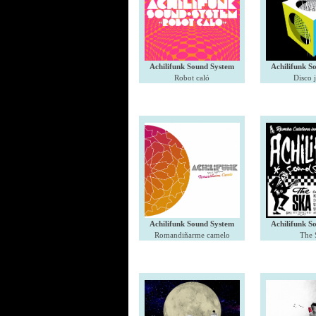
Achilifunk Sound System
Achilifunk S
Robot caló
Disco 
Achilifunk Sound System
Achilifunk S
Romandiñarme camelo
The 