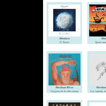
Abeniara
Abi
12 llunes
Quasi una
Abraham Rivas
Abraham
Cançons de la roba estesa
Les capitals, l