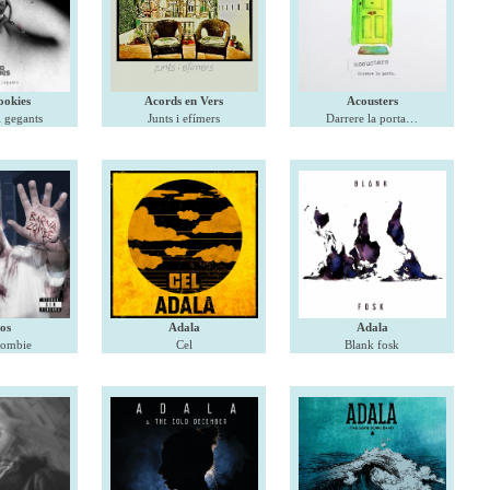
ookies
Acords en Vers
Acousters
i gegants
Junts i efímers
Darrere la porta…
os
Adala
Adala
Zombie
Cel
Blank fosk