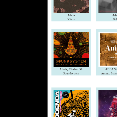
Adala
Ada
Klima
Del
Adala, Chalart 58
ADDA Si
Soundsystem
Ànima. Essent