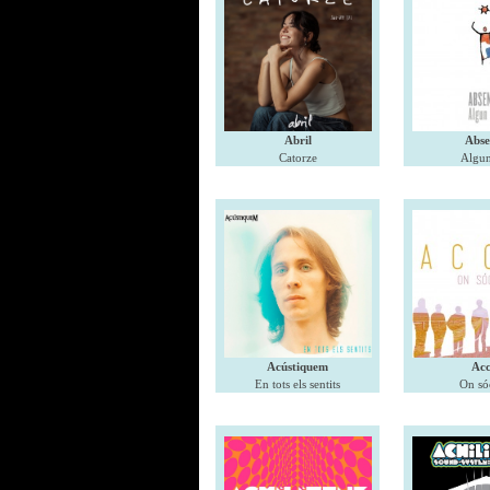
Abril
Abse
Catorze
Algun
Acústiquem
Acc
En tots els sentits
On só