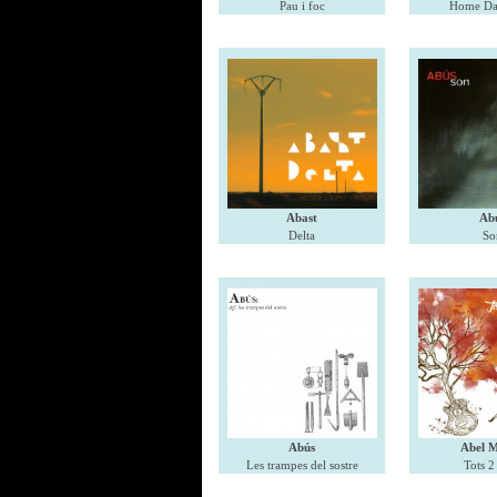
Pau i foc
Home Da
Abast
Ab
Delta
So
Abús
Abel 
Les trampes del sostre
Tots 2