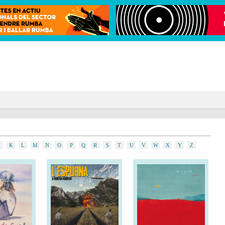
K
L
M
N
O
P
Q
R
S
T
U
V
W
X
Y
Z