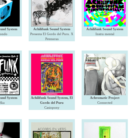
ound System
Achilifunk Sound System
Achilifunk Sound System
jondo
Presenta El Gordo del Puru. X
Instru mental
Peteneras
ound System
Achilifunk Sound System, El
Achromatic Project
Ska
Gordo del Puru
Connected
Casiopony