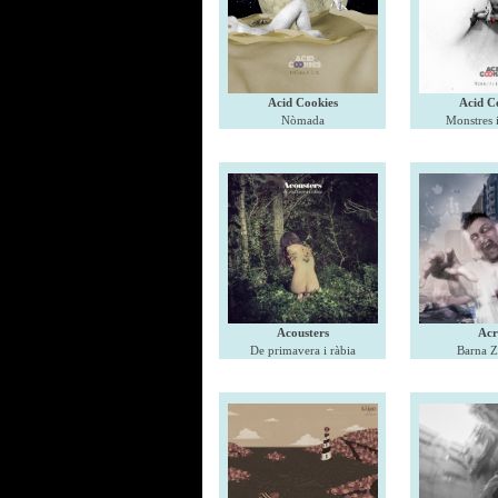
Acid Cookies
Acid C
Nòmada
Monstres 
Acousters
Acr
De primavera i ràbia
Barna 