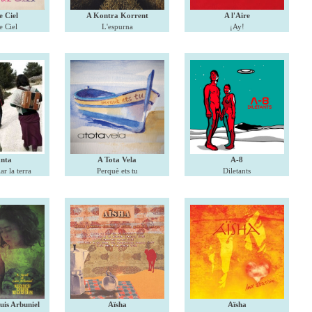
e Ciel
A Kontra Korrent
A l'Aire
e Ciel
L'espurna
¡Ay!
nta
A Tota Vela
A-8
ar la terra
Perquè ets tu
Diletants
uis Arbuniel
Aïsha
Aïsha