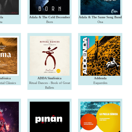
la
Adala & The Cold December
Adala & The Same Song Band
ta
Born
Ona
mfònica
ADDA Simfònica
Addenda
ial Clàssics
Ritual Dances - Book of Great
Esquerdes
Ballets