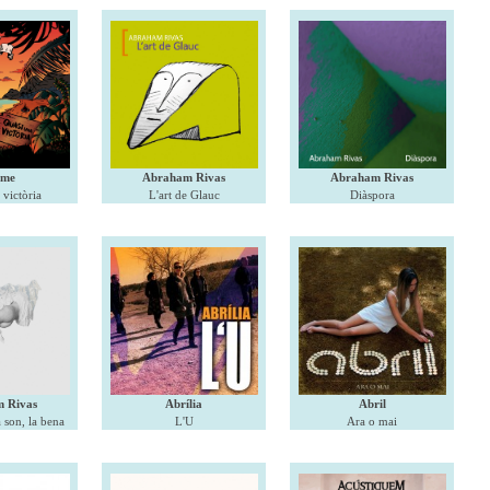
sme
Abraham Rivas
Abraham Rivas
 victòria
L'art de Glauc
Diàspora
 Rivas
Abrília
Abril
a son, la bena
L'U
Ara o mai