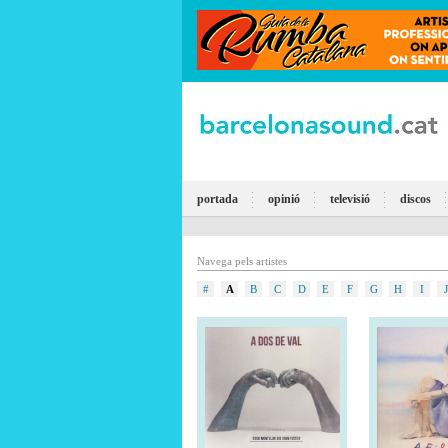
portada
opinió
televisió
discos
Navega pels artistes
#
A
B
C
D
E
F
G
H
I
J