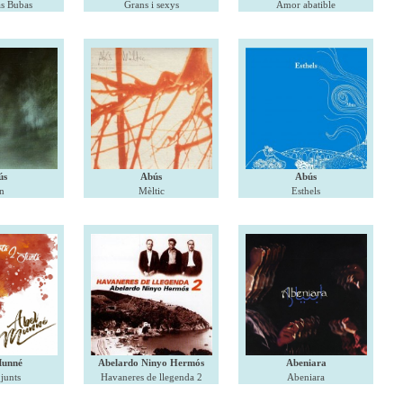
s Bubas
Grans i sexys
Amor abatible
ús
Abús
Abús
n
Mèltic
Esthels
Munné
Abelardo Ninyo Hermós
Abeniara
 junts
Havaneres de llegenda 2
Abeniara