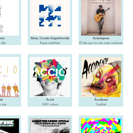
nta
Absis, Uranio Empobrecido
Acústiquem
 dia
Espai indefinit
El dia que no ens vam conèixer
ió
Acció
Accidente
c ara
1001 colors
Caníbal