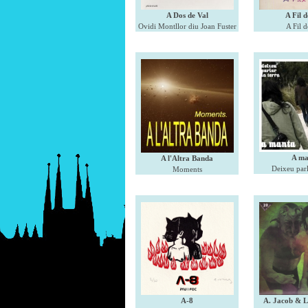
A Dos de Val
A Fil d
Ovidi Montllor diu Joan Fuster
A Fil d
A ma
A l'Altra Banda
Deixeu parl
Moments
A-8
A. Jacob & L