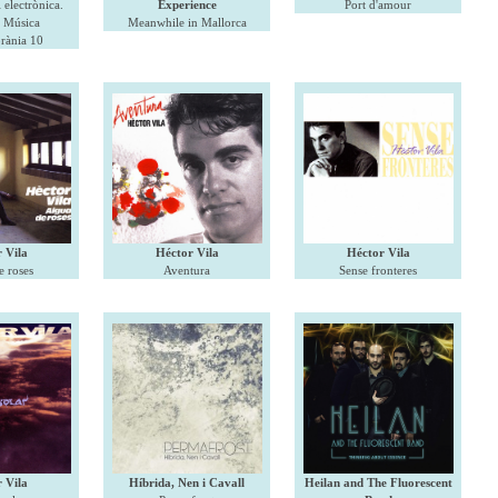
i electrònica.
Experience
Port d'amour
 Música
Meanwhile in Mallorca
rània 10
 Vila
Héctor Vila
Héctor Vila
e roses
Aventura
Sense fronteres
 Vila
Híbrida, Nen i Cavall
Heilan and The Fluorescent