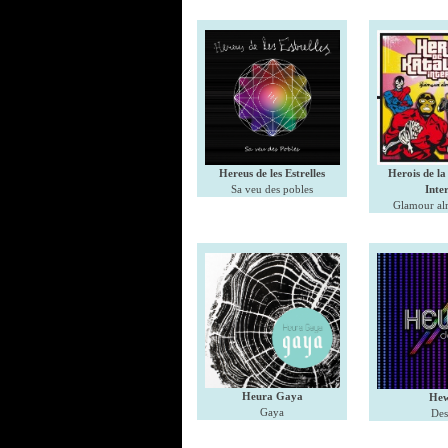
Hereus de les Estrelles
Herois de l
Sa veu des pobles
Inte
Glamour al
Heura Gaya
Hew
Gaya
Des