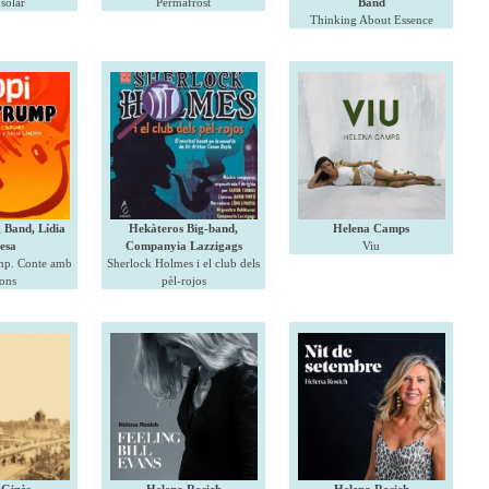
solar
Permafrost
Band
Thinking About Essence
 Band, Lídia
Hekàteros Big-band,
Helena Camps
esa
Companyia Lazzigags
Viu
mp. Conte amb
Sherlock Holmes i el club dels
ons
pèl-rojos