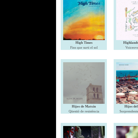
High Times
Highlands
Fins que surti el sol
Voiceove
Hijos de Matxín
Hijos de
Qüestió de resistència
Sorprendente