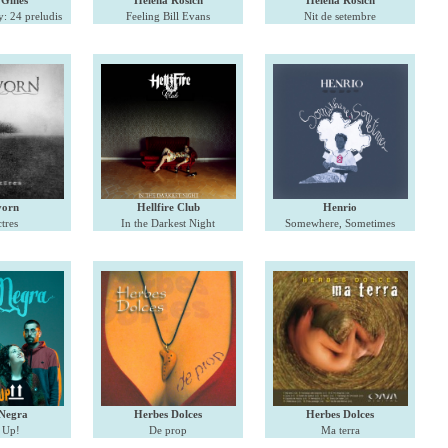
 Ginès
Helena Rosich
Helena Rosich
: 24 preludis
Feeling Bill Evans
Nit de setembre
vorn
Hellfire Club
Henrio
tres
In the Darkest Night
Somewhere, Sometimes
Negra
Herbes Dolces
Herbes Dolces
 Up!
De prop
Ma terra