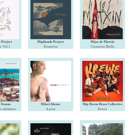
 Project
Highlands Project
Hijos de Matxín
r Vol.1
Keepin'on
Cremarem Berlín
l Trueno
Hilari Alonso
Hip Horns Brass Collective
s adelantos
A prop
Krewe