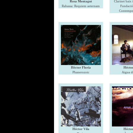
Rosa Montagut
Clarinet baix 
Rabassa: Requiem aeternam
Fundació
Contempo
Héctor Floría
Héctor
Phanerozoic
Aigua d
Héctor Vila
Héctor