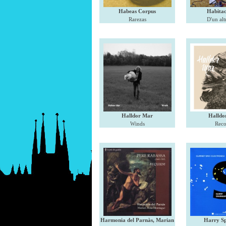
Habeas Corpus
Habitac
Rarezas
D'un al
Halldor Mar
Halldo
Winds
Reco
Harmonia del Parnàs, Marian
Harry S