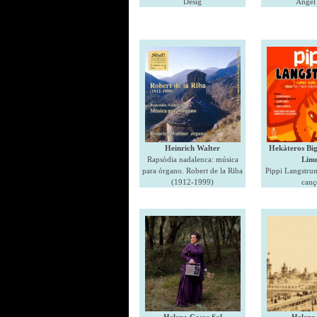
Desig
Àngel 
Heinrich Walter
Hekàteros Big
Rapsòdia nadalenca: música
Linu
para órgano. Robert de la Riba
Pippi Langstru
(1912-1999)
canç