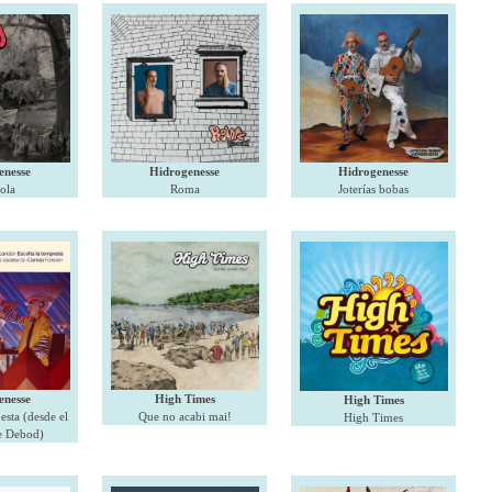
enesse
Hidrogenesse
Hidrogenesse
iola
Roma
Joterías bobas
enesse
High Times
High Times
esta (desde el
Que no acabi mai!
High Times
e Debod)