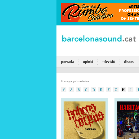
portada
opinió
televisió
discos
Navega pels artistes
#
A
B
C
D
E
F
G
H
I
J