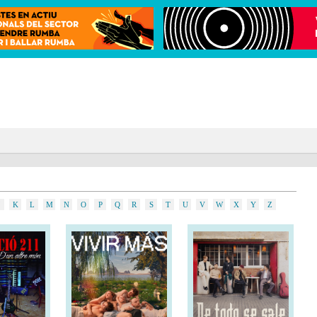
K
L
M
N
O
P
Q
R
S
T
U
V
W
X
Y
Z