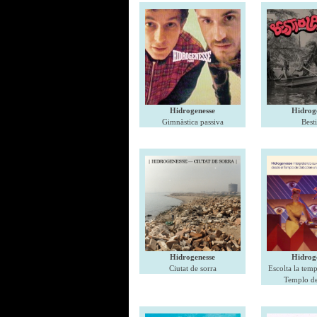
Hidrogenesse
Hidrog
Gimnàstica passiva
Best
Hidrogenesse
Hidrog
Ciutat de sorra
Escolta la temp
Templo d