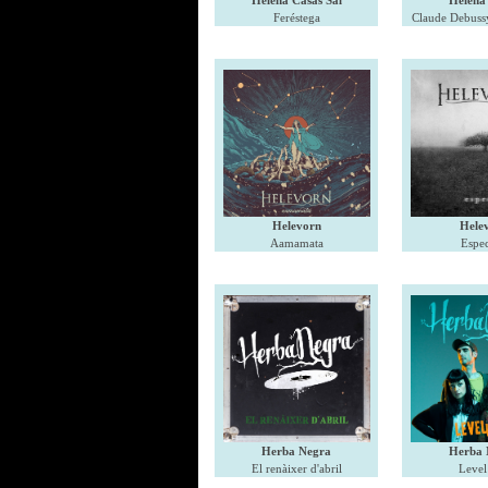
Helena Casas Sal
Helena
Feréstega
Claude Debussy
Helevorn
Hele
Aamamata
Espec
Herba Negra
Herba 
El renàixer d'abril
Level