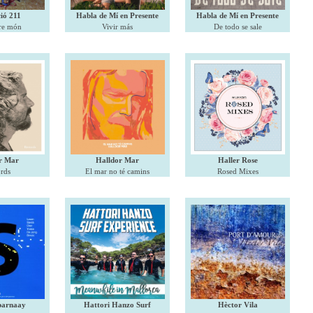
ió 211
Habla de Mí en Presente
Habla de Mí en Presente
tre món
Vivir más
De todo se sale
r Mar
Halldor Mar
Haller Rose
rds
El mar no té camins
Rosed Mixes
parnaay
Hattori Hanzo Surf
Hèctor Vila