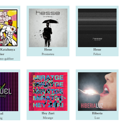
a Katalunya
Hesse
Hesse
rior
Prometeu
Febre
mo-gabber
Hey Zuri
Hiberia
el
Miratge
Luz
ig