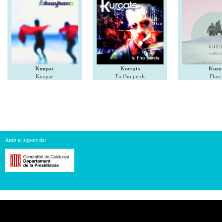
Kuopac
Kurcats
Kuzu
Kuopac
Tu t'ho perds
Fluir
Amb el suport de: