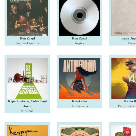
Kepa Jun
Ken Zazpi
Ken Zazpi
Etxea
Gelditu Denbora
Argiak
Kepa Junkera, Cobla Sant
Ketekalles
Kevin R
Jordi
Antiheroína
Per primera
Kirineoc