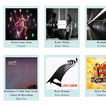
Katta Lana, Zaza
Kaué i Ricka
Kaulak
Crystals
Kaué i Ricka
In Fabu
Kaulakau i Cobla Sant Jordi -
Kave Kanem
Kayo Ma
Ciutat de Barcelona
Kave Kanem
Katalon
Mare Uut