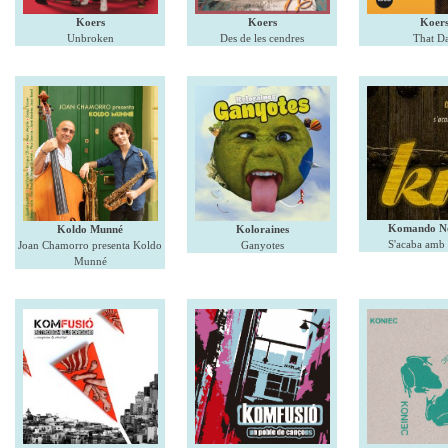
Koers
Koers
Koer
Unbroken
Des de les cendres
That D
Komando N
Koldo Munné
Koloraines
S'acaba amb p
Joan Chamorro presenta Koldo
Ganyotes
Munné