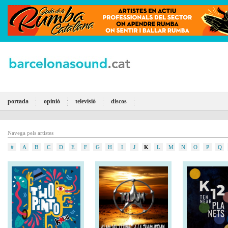
portada
opinió
televisió
discos
Navega pels artistes
#
A
B
C
D
E
F
G
H
I
J
K
L
M
N
O
P
Q