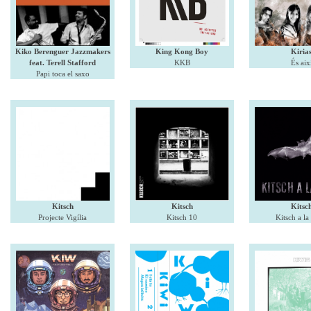
Kiko Berenguer Jazzmakers
King Kong Boy
Kiria
feat. Terell Stafford
KKB
És aix
Papi toca el saxo
Kitsch
Kitsch
Kitsc
Projecte Vigília
Kitsch 10
Kitsch a l