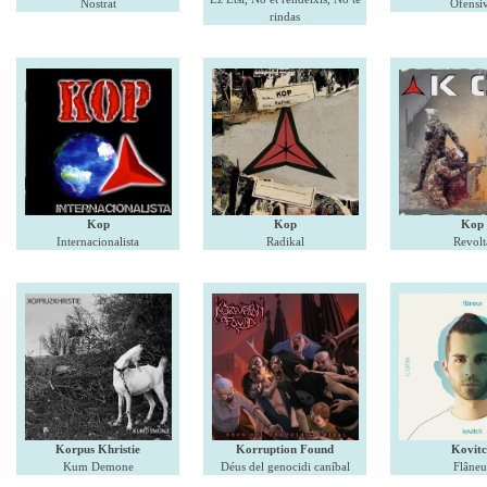
Nostrat
Ofensi
rindas
Kop
Kop
Kop
Internacionalista
Radikal
Revolt
Korpus Khristie
Korruption Found
Kovitc
Kum Demone
Déus del genocidi caníbal
Flâneu