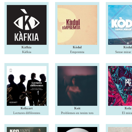
Kàfkia
Kòdul
Kòdu
Kàfkia
Empremta
Sense mirar
Kebyart
Keit
Kela
Lectures différentes
Problemes en tenim tots
El mira