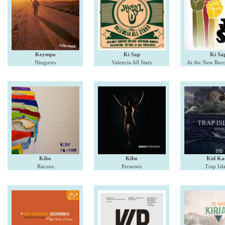
Keympa
Ki Sap
Ki Sa
Ningures
Valencia All Stars
At the New Reco
Kibo
Kibo
Kid Ka
Racons
Persones
Trap Isl