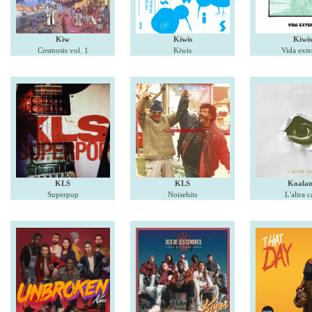
Kiw
Kiwis
Kiwis
Cosmosis vol. 1
Kiwis
Vida exte
KLS
KLS
Koala
Superpop
Noisehits
L'altra c