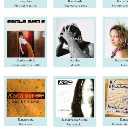
Kapritxo
Karabash
Karaba
Plou sobre mullat
D'humans i éssers
Societat acc
Karla amb K
Karlus
Karol G
Estem vius tot el r4t0
Glosada
Gaia
Katarrama
Kata
Katarrama Stuma
Kada vers
Històries de
En silenci...