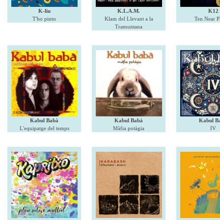
K-liu
K.L.A.M.
K12
T'ho pinto
Klam del Llevant a la
Ten Near P
Tramuntana
Kabul Babà
Kabul Babà
Kabul B
L'equipatge del temps
Màfia potàgia
IV