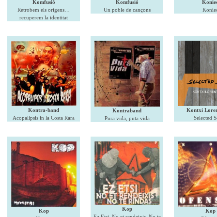
Komfusió
Komfusió
Konie
Retrobem els orígens…
Un poble de cançons
Konie
recuperem la identitat
Kontra-band
Kontxi Loren
Kontraband
Acopalipsis in la Costa Rara
Selected 
Pura vida, puta vida
Kop
Kop
Kop
Ez Etsi, No et rendeixis, No te