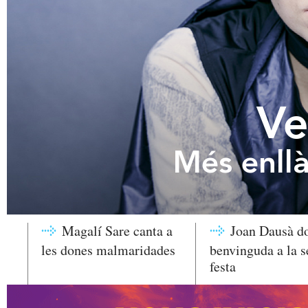
Ve
Més enllà
Magalí Sare canta a
Joan Dausà do
les dones malmaridades
benvinguda a la s
festa