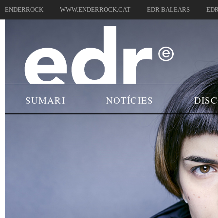
ENDERROCK
WWW.ENDERROCK.CAT
EDR BALEARS
EDR
SUMARI
NOTÍCIES
DIS