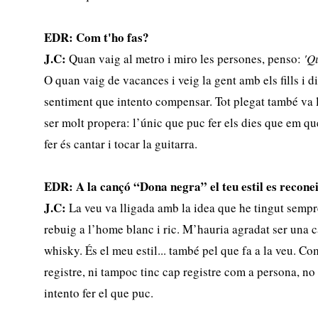
EDR: Com t'ho fas?
J.C:
Quan vaig al metro i miro les persones, penso:
'Q
O quan vaig de vacances i veig la gent amb els fills i d
sentiment que intento compensar. Tot plegat també va l
ser molt propera: l’únic que puc fer els dies que em qu
fer és cantar i tocar la guitarra.
EDR: A la cançó “Dona negra” el teu estil es reconei
J.C:
La veu va lligada amb la idea que he tingut sempre
rebuig a l’home blanc i ric. M’hauria agradat ser una c
whisky. És el meu estil... també pel que fa a la veu. Co
registre, ni tampoc tinc cap registre com a persona, no
intento fer el que puc.