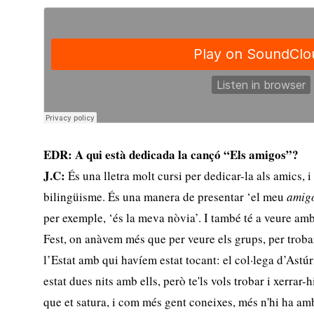
EDR: A qui està dedicada la cançó “Els amigos”?
J.C:
És una lletra molt cursi per dedicar-la als amics, i
bilingüisme. És una manera de presentar ‘el meu
amig
per exemple, ‘és la meva nòvia’. I també té a veure amb 
Fest, on anàvem més que per veure els grups, per troba
l’Estat amb qui havíem estat tocant: el col·lega d’Astúr
estat dues nits amb ells, però te'ls vols trobar i xerrar
que et satura, i com més gent coneixes, més n'hi ha am