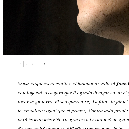
1
2
3
4
5
Sense etiquetes ni cotilles, el bandautor vallesà
Joan 
catalogació. Assegura que li agrada divagar en tot el q
tocar la guitarra. El seu quart disc,
'La fília i la fòbi
fet en solitari igual que el primer, 'Contra todo pronó
però és molt més elèctric gràcies a l'exhibició de guita
Parlem amb
Colomo
i a #EDR8 estrenem dues de les c