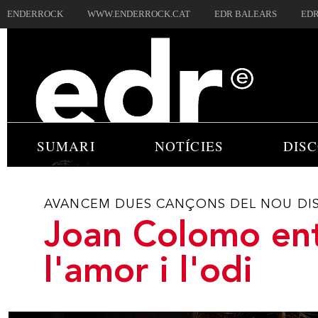
ENDERROCK
WWW.ENDERROCK.CAT
EDR BALEARS
EDR
SUMARI
NOTÍCIES
DIS
AVANCEM DUES CANÇONS DEL NOU DISC: 
Joan Colomo en
l'amor i l'odi