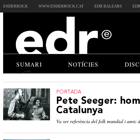
ENDERROCK
WWW.ENDERROCK.CAT
EDR BALEARS
EDR
SUMARI
NOTÍCIES
DIS
PORTADA
Pete Seeger: hom
Catalunya
Va ser referència del folk mundial i amic