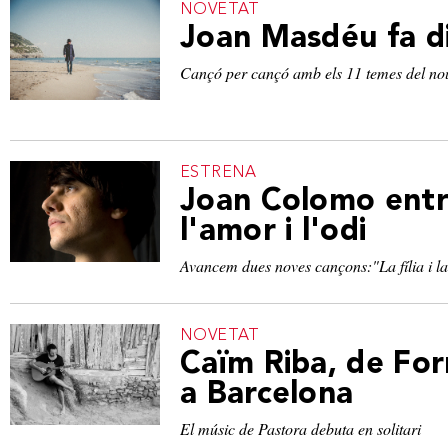
NOVETAT
Joan Masdéu fa d
Cançó per cançó amb els 11 temes del no
ESTRENA
Joan Colomo ent
l'amor i l'odi
Avancem dues noves cançons:"La fília i la
NOVETAT
Caïm Riba, de Fo
a Barcelona
El músic de Pastora debuta en solitari