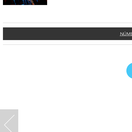
NÚME
<