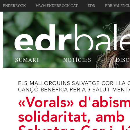
ENDERROCK
WWW.ENDERROCK.CAT
EDR
EDR VALENCI
SUMARI
NOTÍCIES
DIS
ELS MALLORQUINS SALVATGE COR I LA
CANÇÓ BENÈFICA PER A 3 SALUT MENT
«Vorals» d'abism
solidaritat, amb