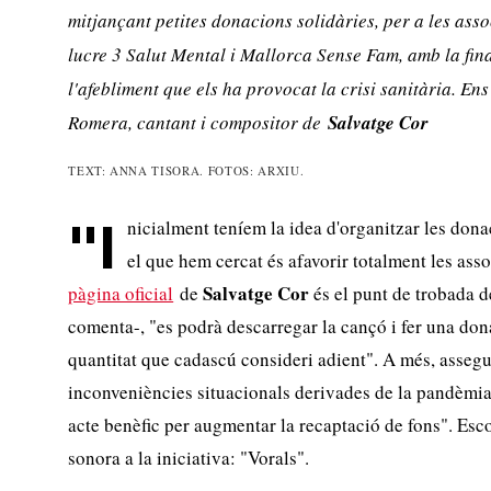
mitjançant petites donacions solidàries, per a les ass
lucre 3 Salut Mental i Mallorca Sense Fam, amb la fina
l'afebliment que els ha provocat la crisi sanitària. En
Romera, cantant i compositor de
Salvatge Cor
TEXT: ANNA TISORA. FOTOS: ARXIU.
nicialment teníem la idea d'organitzar les don
"I
el que hem cercat és afavorir totalment les assoc
Salvatge Cor
pàgina oficial
de
és el punt de trobada de
comenta-, "es podrà descarregar la cançó i fer una dona
quantitat que cadascú consideri adient". A més, assegu
inconveniències situacionals derivades de la pandèmia,
acte benèfic per augmentar la recaptació de fons". Es
sonora a la iniciativa: "Vorals".