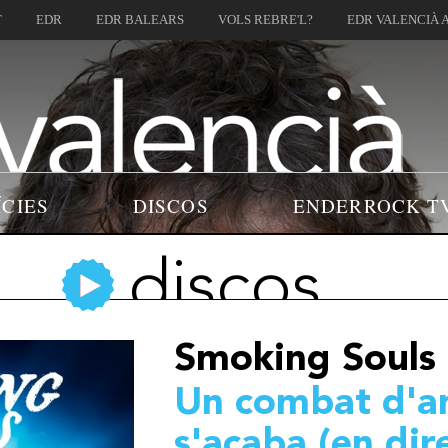
T
EDR
EDR BALEARS
VOLS REBRE'L?
EDR VALENCIÀ 
ÍCIES
DISCOS
ENDERROCK T
discos
Smoking Souls
Un combat d'a
s'acaba (en dir