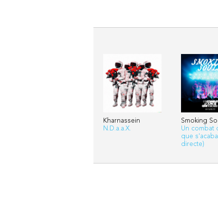
Kharnassein
Smoking So
N.D.a.a.X.
Un combat 
que s'acaba
directe)