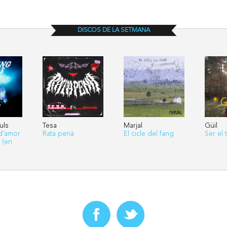
DISCOS DE LA SETMANA
uls
Tesa
Marjal
Güil
d'amor
Rata penà
El cicle del fang
Ser el 
 (en