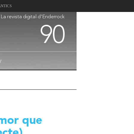
ANTICS
La revista digital d'Enderrock
90
V
mor que
ecte)