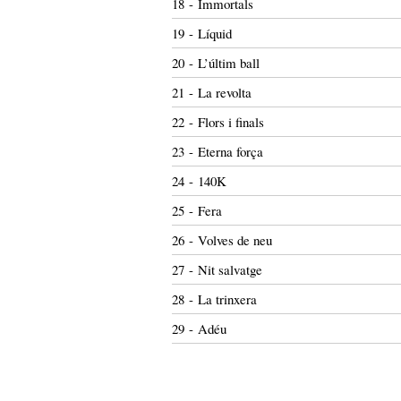
18 - Immortals
19 - Líquid
20 - L’últim ball
21 - La revolta
22 - Flors i finals
23 - Eterna força
24 - 140K
25 - Fera
26 - Volves de neu
27 - Nit salvatge
28 - La trinxera
29 - Adéu