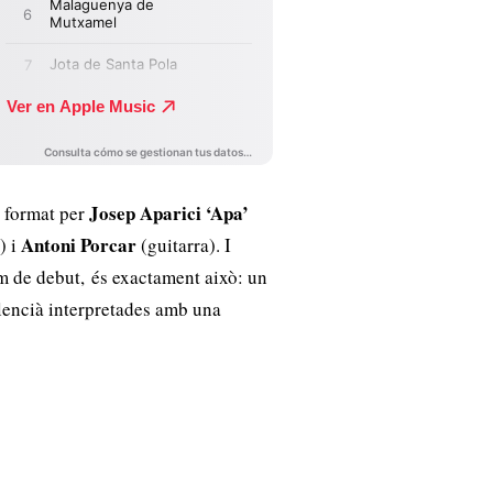
Josep Aparici ‘Apa’
l format per
Antoni Porcar
) i
(guitarra). I
um de debut, és exactament això: un
lencià interpretades amb una