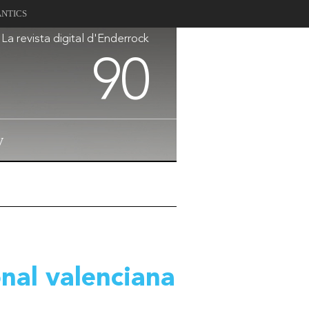
ANTICS
La revista digital d'Enderrock
90
V
nal valenciana