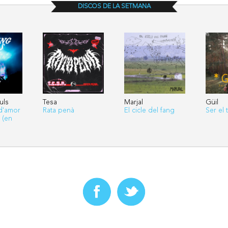
DISCOS DE LA SETMANA
uls
Tesa
Marjal
Güil
d'amor
Rata penà
El cicle del fang
Ser el 
 (en