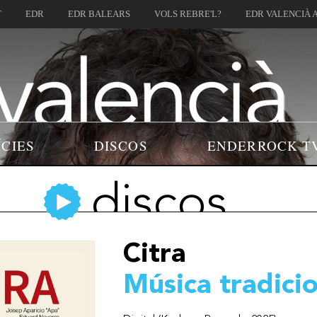
T
EDR
EDR BALEARS
VOLS REBRE'L?
EDR VALENCIÀ 
ÍCIES
DISCOS
ENDERROCK T
discos
Citra
Música tradicio