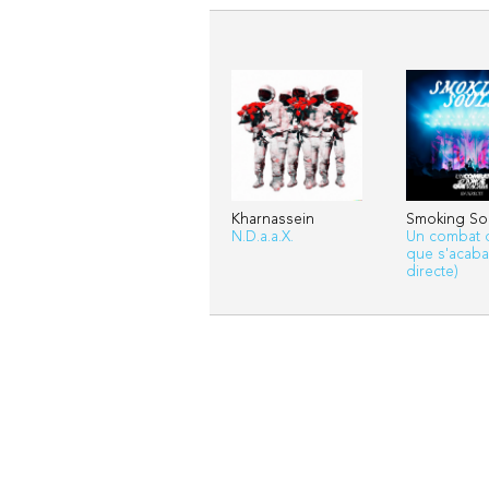
Kharnassein
Smoking So
N.D.a.a.X.
Un combat 
que s'acaba
directe)