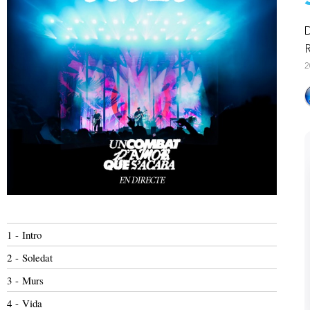
D
2
1 - Intro
2 - Soledat
3 - Murs
4 - Vida