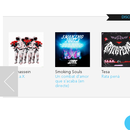
DISC
Kharnassein
Smoking Souls
Tesa
N.D.a.a.X.
Un combat d'amor
Rata penà
<
que s'acaba (en
directe)