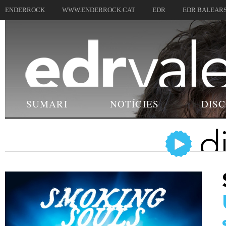
ENDERROCK
WWW.ENDERROCK.CAT
EDR
EDR BALEAR
SUMARI
NOTÍCIES
DIS
d