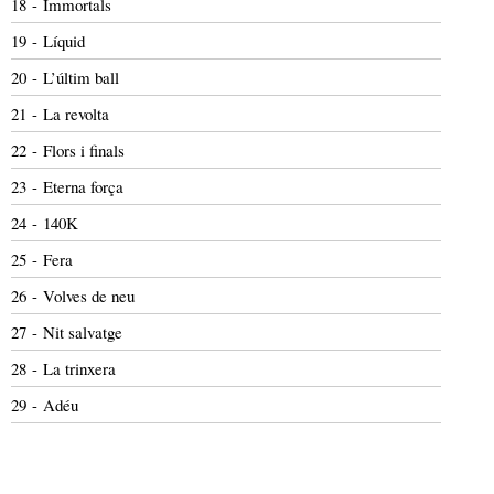
18 - Immortals
19 - Líquid
20 - L’últim ball
21 - La revolta
22 - Flors i finals
23 - Eterna força
24 - 140K
25 - Fera
26 - Volves de neu
27 - Nit salvatge
28 - La trinxera
29 - Adéu