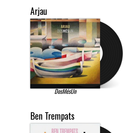
Arjau
DosMésUn
Ben Trempats