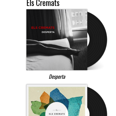
Els Cremats
Desperta