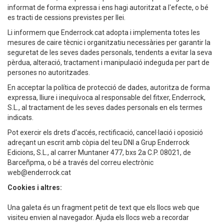
informat de forma expressa i ens hagi autoritzat a l'efecte, o bé
es tracti de cessions previstes per llei.
Li informem que Enderrock.cat adopta i implementa totes les
mesures de caire tècnic i organitzatiu necessàries per garantir la
seguretat de les seves dades personals, tendents a evitar la seva
pèrdua, alteració, tractament i manipulació indeguda per part de
persones no autoritzades.
En acceptar la política de protecció de dades, autoritza de forma
expressa, lliure i inequívoca al responsable del fitxer, Enderrock,
S.L., al tractament de les seves dades personals en els termes
indicats.
Pot exercir els drets d'accés, rectificació, cancel·lació i oposició
adreçant un escrit amb còpia del teu DNI a Grup Enderrock
Edicions, S.L., al carrer Muntaner 477, bxs 2a C.P. 08021, de
Barceñpma, o bé a través del correu electrònic
web@enderrock.cat
Cookies i altres:
Una galeta és un fragment petit de text que els llocs web que
visiteu envien al navegador. Ajuda els llocs web a recordar