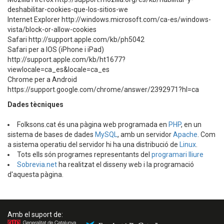
deshabilitar-cookies-que-los-sitios-we
Internet Explorer http://windows.microsoft.com/ca-es/windows-
vista/block-or-allow-cookies
Safari http://support.apple.com/kb/ph5042
Safari per a IOS (iPhone i iPad)
http://support.apple.com/kb/ht1677?
viewlocale=ca_es&locale=ca_es
Chrome per a Android
https://support.google.com/chrome/answer/2392971?hl=ca
Dades tècniques
Folksons.cat és una pàgina web programada en
PHP
, en un
sistema de bases de dades
MySQL
, amb un servidor
Apache
. Com
a sistema operatiu del servidor hi ha una distribució de
Linux
.
Tots ells són programes representants del
programari lliure
Sobrevia.net
ha realitzat el disseny web i la programació
d'aquesta pàgina.
Amb el suport de: