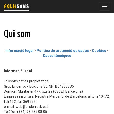
Obre
menú
Qui som
Informació legal
-
Política de protecció de dades
-
Cookies
-
Dades tècniques
Informació legal
Folksons.cat és propietat de
Grup Enderrock Edicions SL. NIF: B64863335.
Domicili: Muntaner 477, bxs 2a (08021 Barcelona)
Empresa inscrita al Registre Mercantil de Barcelona, al tom 40472,
foli 192, full 369772
e-mail:
web@enderrock.cat
Telèfon (+34) 93 237 08 05