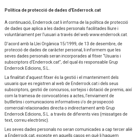
Política de protecció de dades d'Enderrock.cat
A continuació, Enderrock.cat li informa de la política de protecció
de dades que aplica a les dades personals facilitades lliure i
voluntàriament per l'usuari a través del web www.enderrock.cat.
D'acord amb la Llei Orgànica 15/1999, de 13 de desembre, de
protecció de dades de caràcter personal, li informem que les
seves dades personals seran incorporades al fitxer “Usuaris i
subscriptors d'Enderrock.cat”, del qual és responsable Grup
Enderrock Edicions, S.L..
La finalitat d'aquest fitxer és la gestió i el manteniment dels
usuaris que es registren al web de Enderrock.cat i dels seus
subscriptors, gestió de concursos, sortejos i dotació de premis, així
com la tramesa de convocatòries a actes, l'enviament de
butlletins i comunicacions informatives i/o de prospecció
comercial relacionades directa o indirectament amb Grup
Enderrock Edicions, S.L. a través de diferents vies (missatges de
text, correu electrònic).
Les seves dades personals no seran comunicades a cap tercer aliè
a Enderrock.cat, excepte en aquells casos en què li haguem