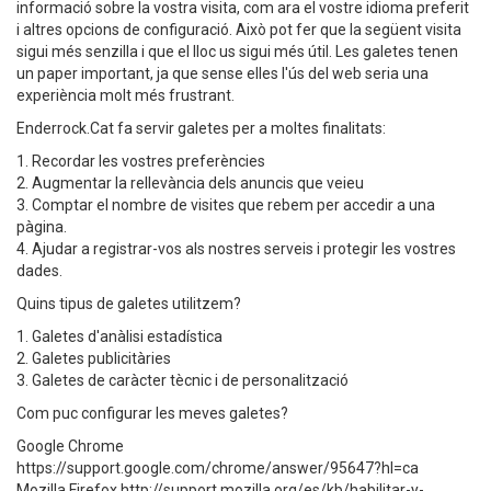
informació sobre la vostra visita, com ara el vostre idioma preferit
i altres opcions de configuració. Això pot fer que la següent visita
sigui més senzilla i que el lloc us sigui més útil. Les galetes tenen
un paper important, ja que sense elles l'ús del web seria una
experiència molt més frustrant.
Enderrock.Cat fa servir galetes per a moltes finalitats:
1. Recordar les vostres preferències
2. Augmentar la rellevància dels anuncis que veieu
3. Comptar el nombre de visites que rebem per accedir a una
pàgina.
4. Ajudar a registrar-vos als nostres serveis i protegir les vostres
dades.
Quins tipus de galetes utilitzem?
1. Galetes d'anàlisi estadística
2. Galetes publicitàries
3. Galetes de caràcter tècnic i de personalització
Com puc configurar les meves galetes?
Google Chrome
https://support.google.com/chrome/answer/95647?hl=ca
Mozilla Firefox http://support.mozilla.org/es/kb/habilitar-y-