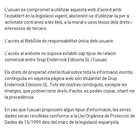
L'usuari es compromet a utilitzar aquesta web d'acord amb
l'establert en la legislació vigent, abstenint-se d'utilitzar-la per a
activitats contraries a les lleis, a la moral o usos lesius dels drets i
interessos de tercers.
L'accés al WebSite és responsabilitat única dels usuaris.
L'accés al website no suposa establir cap tipus de relació
comercial entre Grup Enderrock Edicions SL i l'usuari.
Els drets de propietat intel·lectual sobre tota la informació escrita
continguda en aquesta pàgina web són titularitat de Grup
Enderrock Edicions SL. Tots els nostres continguts, excepte les
imatges, que podrien tenir drets d'autor, es poden copiar, citant-ne
la procedència
En cas que l'usuari propocioni algun tipus d'informació, les seves
dades seran recollides conforme a la Llei Orgànica de Protecció de
Dades de 15/1999 dins del marc de la legislació espanyola.