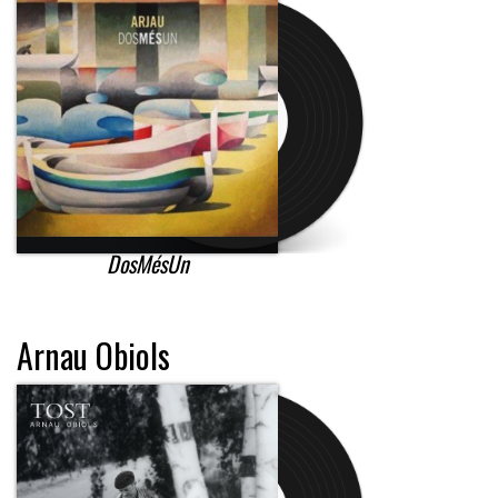
DosMésUn
Arnau Obiols