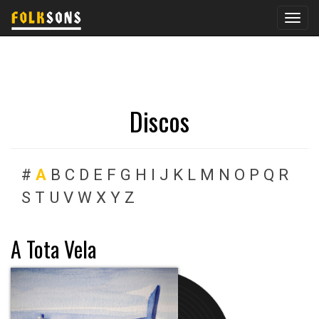
Obre
menú
Discos
#
A
B
C
D
E
F
G
H
I
J
K
L
M
N
O
P
Q
R
S
T
U
V
W
X
Y
Z
A Tota Vela