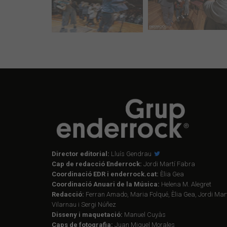
Director editorial:
Lluís Gendrau
Cap de redacció Enderrock:
Jordi Martí Fabra
Coordinació EDR i enderrock.cat:
Èlia Gea
Coordinació Anuari de la Música:
Helena M. Alegret
Redacció:
Ferran Amado, Maria Folqué, Èlia Gea, Jordi Mart
Vilarnau i Sergi Núñez
Disseny i maquetació:
Manuel Cuyàs
Caps de fotografia:
Juan Miguel Morales