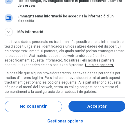
i del contingut, investigació sobre el públic i desenvolupament
de serveis
Emmagatzemar informació i/o accedir a la informació d’un
dispositiu
Més informació
Les teves dades personals es tractaran i és possible que la informació del
teu dispositiu (galetes, identificadors únics i altres dades del dispositiu)
es comparteixi amb 210 partners, els quals també podran emmagatzemar-
la o accedir-hi. Així mateix, aquest lloc web també podrà utilitzar
específicament aquesta informació. Nosaltres i els nostres partners
podem utilitzar dades de geolocalització precisa.
Llista de partners.
És possible que alguns proveïdors tractin les teves dades personals per
motius d'interès legítim. Pots indicar la teva disconformitat amb aquest
tractament gestionant les opcions següents. A la part inferior d'aquesta
pàgina o al menú del lloc web, cerca un enllaç per gestionar o retirar el
consentiment a la configuració de privadesa i de galetes.
No consentir
Acceptar
Gestionar opcions