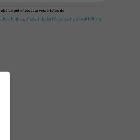
mbé us pot interessar veure fotos de:
arlos Núñez
,
Palau de la Música
,
Festival Mil·lnni