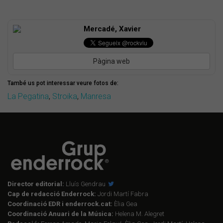
Mercadé, Xavier
Pàgina web
També us pot interessar veure fotos de:
La Pegatina
,
Stroika
,
Manresa
Director editorial:
Lluís Gendrau
Cap de redacció Enderrock:
Jordi Martí Fabra
Coordinació EDR i enderrock.cat:
Èlia Gea
Coordinació Anuari de la Música:
Helena M. Alegret