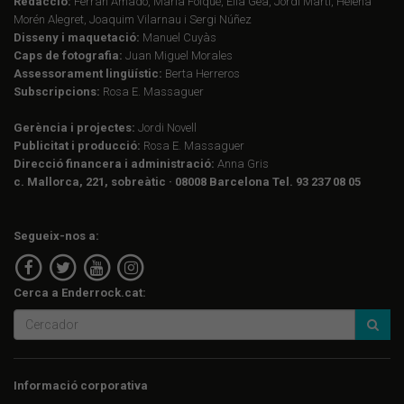
Redacció:
Ferran Amado, Maria Folqué, Èlia Gea, Jordi Martí, Helena
Morén Alegret, Joaquim Vilarnau i Sergi Núñez
Disseny i maquetació:
Manuel Cuyàs
Caps de fotografia:
Juan Miguel Morales
Assessorament lingüístic:
Berta Herreros
Subscripcions:
Rosa E. Massaguer
Gerència i projectes:
Jordi Novell
Publicitat i producció:
Rosa E. Massaguer
Direcció financera i administració:
Anna Gris
c. Mallorca, 221, sobreàtic · 08008 Barcelona Tel. 93 237 08 05
Segueix-nos a:
Cerca a Enderrock.cat:
Informació corporativa