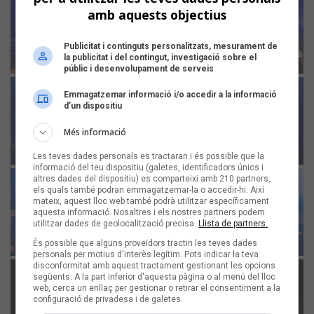
amb aquests objectius
Publicitat i continguts personalitzats, mesurament de
la publicitat i del contingut, investigació sobre el
públic i desenvolupament de serveis
Emmagatzemar informació i/o accedir a la informació
d’un dispositiu
Més informació
Les teves dades personals es tractaran i és possible que la
informació del teu dispositiu (galetes, identificadors únics i
altres dades del dispositiu) es comparteixi amb 210 partners,
els quals també podran emmagatzemar-la o accedir-hi. Així
mateix, aquest lloc web també podrà utilitzar específicament
aquesta informació. Nosaltres i els nostres partners podem
utilitzar dades de geolocalització precisa.
Llista de partners.
És possible que alguns proveïdors tractin les teves dades
personals per motius d'interès legítim. Pots indicar la teva
disconformitat amb aquest tractament gestionant les opcions
següents. A la part inferior d'aquesta pàgina o al menú del lloc
web, cerca un enllaç per gestionar o retirar el consentiment a la
configuració de privadesa i de galetes.