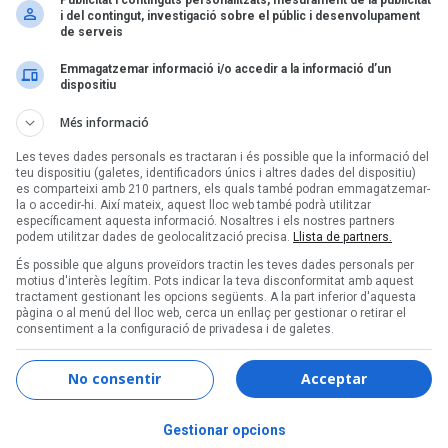
Publicitat i continguts personalitzats, mesurament de la publicitat
i del contingut, investigació sobre el públic i desenvolupament
de serveis
Emmagatzemar informació i/o accedir a la informació d’un
Ta
dispositiu
L
D
Més informació
Les teves dades personals es tractaran i és possible que la informació del
teu dispositiu (galetes, identificadors únics i altres dades del dispositiu)
es comparteixi amb 210 partners, els quals també podran emmagatzemar-
la o accedir-hi. Així mateix, aquest lloc web també podrà utilitzar
específicament aquesta informació. Nosaltres i els nostres partners
podem utilitzar dades de geolocalització precisa.
Llista de partners.
És possible que alguns proveïdors tractin les teves dades personals per
motius d'interès legítim. Pots indicar la teva disconformitat amb aquest
tractament gestionant les opcions següents. A la part inferior d'aquesta
pàgina o al menú del lloc web, cerca un enllaç per gestionar o retirar el
consentiment a la configuració de privadesa i de galetes.
No consentir
Acceptar
Gestionar opcions