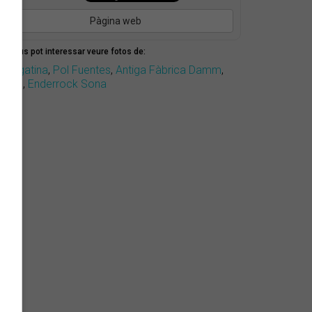
Pàgina web
mbé us pot interessar veure fotos de:
a Pegatina
,
Pol Fuentes
,
Antiga Fàbrica Damm
,
amm
,
Enderrock Sona