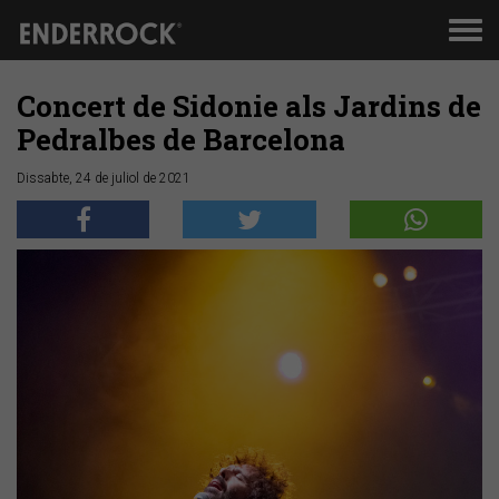
Men
de
nav
Concert de Sidonie als Jardins de
Pedralbes de Barcelona
Dissabte, 24 de juliol de 2021
Anterior
Segü