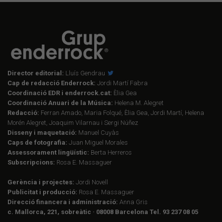
Director editorial:
Lluís Gendrau
Cap de redacció Enderrock:
Jordi Martí Fabra
Coordinació EDR i enderrock.cat:
Èlia Gea
Coordinació Anuari de la Música:
Helena M. Alegret
Redacció:
Ferran Amado, Maria Folqué, Èlia Gea, Jordi Martí, Helena
Morén Alegret, Joaquim Vilarnau i Sergi Núñez
Disseny i maquetació:
Manuel Cuyàs
Caps de fotografia:
Juan Miguel Morales
Assessorament lingüístic:
Berta Herreros
Subscripcions:
Rosa E. Massaguer
Gerència i projectes:
Jordi Novell
Publicitat i producció:
Rosa E. Massaguer
Direcció financera i administració:
Anna Gris
c. Mallorca, 221, sobreàtic · 08008 Barcelona Tel. 93 237 08 05