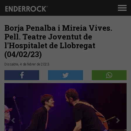
Men
de
nav
Borja Penalba i Mireia Vives.
Pell. Teatre Joventut de
l'Hospitalet de Llobregat
(04/02/23)
Dissabte, 4 de febrer de 2023
Anterior
Segü