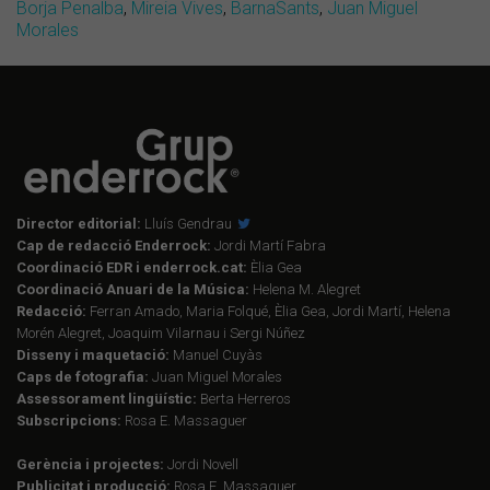
Borja Penalba
,
Mireia Vives
,
BarnaSants
,
Juan Miguel
Morales
Director editorial:
Lluís Gendrau
Cap de redacció Enderrock:
Jordi Martí Fabra
Coordinació EDR i enderrock.cat:
Èlia Gea
Coordinació Anuari de la Música:
Helena M. Alegret
Redacció:
Ferran Amado, Maria Folqué, Èlia Gea, Jordi Martí, Helena
Morén Alegret, Joaquim Vilarnau i Sergi Núñez
Disseny i maquetació:
Manuel Cuyàs
Caps de fotografia:
Juan Miguel Morales
Assessorament lingüístic:
Berta Herreros
Subscripcions:
Rosa E. Massaguer
Gerència i projectes:
Jordi Novell
Publicitat i producció:
Rosa E. Massaguer