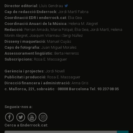
Director editorial:
Lluís Gendrau
Cap de redacció Enderrock:
Jordi Martí Fabra
Coordinació EDR i enderrock.cat:
Èlia Gea
Coordinació Anuari de la Música:
Helena M. Alegret
Redacció:
Ferran Amado, Maria Folqué, Èlia Gea, Jordi Martí, Helena
Morén Alegret, Joaquim Vilarnau i Sergi Núñez
Disseny i maquetació:
Manuel Cuyàs
Caps de fotografia:
Juan Miguel Morales
Assessorament lingüístic:
Berta Herreros
Subscripcions:
Rosa E. Massaguer
Gerència i projectes:
Jordi Novell
Publicitat i producció:
Rosa E. Massaguer
Direcció financera i administració:
Anna Gris
c. Mallorca, 221, sobreàtic · 08008 Barcelona Tel. 93 237 08 05
Segueix-nos a:
Cerca a Enderrock.cat: