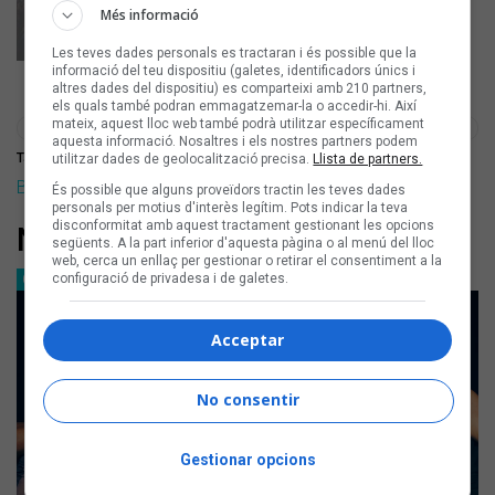
Més informació
Les teves dades personals es tractaran i és possible que la
informació del teu dispositiu (galetes, identificadors únics i
altres dades del dispositiu) es comparteixi amb 210 partners,
els quals també podran emmagatzemar-la o accedir-hi. Així
mateix, aquest lloc web també podrà utilitzar específicament
aquesta informació. Nosaltres i els nostres partners podem
També us pot interessar veure fotos de:
utilitzar dades de geolocalització precisa.
Llista de partners.
Bad Gyal
,
Maragda Muntané
És possible que alguns proveïdors tractin les teves dades
personals per motius d'interès legítim. Pots indicar la teva
disconformitat amb aquest tractament gestionant les opcions
Notícia relacionada
següents. A la part inferior d'aquesta pàgina o al menú del lloc
web, cerca un enllaç per gestionar o retirar el consentiment a la
configuració de privadesa i de galetes.
CRÒNIQUES
Acceptar
No consentir
Gestionar opcions