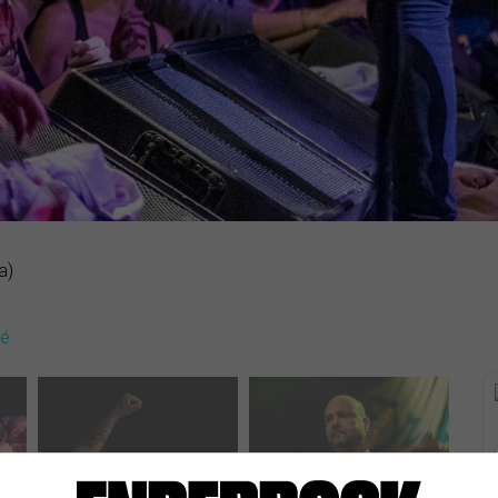
a)
dé