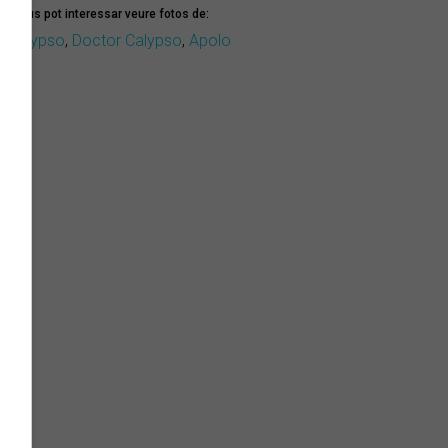
mbé us pot interessar veure fotos de:
r. Calypso
,
Doctor Calypso
,
Apolo