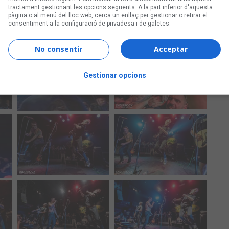
tractament gestionant les opcions següents. A la part inferior d'aquesta
pàgina o al menú del lloc web, cerca un enllaç per gestionar o retirar el
consentiment a la configuració de privadesa i de galetes.
No consentir
Acceptar
Gestionar opcions