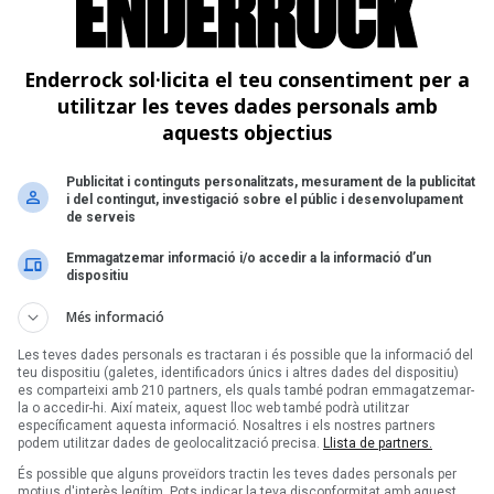
Ta
D
Enderrock sol·licita el teu consentiment per a
utilitzar les teves dades personals amb
aquests objectius
Publicitat i continguts personalitzats, mesurament de la publicitat
i del contingut, investigació sobre el públic i desenvolupament
de serveis
Emmagatzemar informació i/o accedir a la informació d’un
dispositiu
Més informació
Les teves dades personals es tractaran i és possible que la informació del
teu dispositiu (galetes, identificadors únics i altres dades del dispositiu)
es comparteixi amb 210 partners, els quals també podran emmagatzemar-
la o accedir-hi. Així mateix, aquest lloc web també podrà utilitzar
específicament aquesta informació. Nosaltres i els nostres partners
podem utilitzar dades de geolocalització precisa.
Llista de partners.
És possible que alguns proveïdors tractin les teves dades personals per
motius d'interès legítim. Pots indicar la teva disconformitat amb aquest