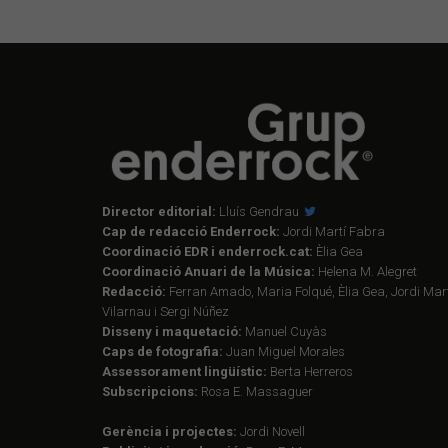
Director editorial:
Lluís Gendrau
Cap de redacció Enderrock:
Jordi Martí Fabra
Coordinació EDR i enderrock.cat:
Èlia Gea
Coordinació Anuari de la Música:
Helena M. Alegret
Redacció:
Ferran Amado, Maria Folqué, Èlia Gea, Jordi Mart
Vilarnau i Sergi Núñez
Disseny i maquetació:
Manuel Cuyàs
Caps de fotografia:
Juan Miguel Morales
Assessorament lingüístic:
Berta Herreros
Subscripcions:
Rosa E. Massaguer
Gerència i projectes:
Jordi Novell