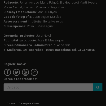
Redacció:
Ferran Amado, Maria Folqué, Èlia Gea, Jordi Martí, Helena
Morén Alegret, Joaquim Vilarnau i Sergi Núñez
Disseny i maquetació:
Manuel Cuyàs
Caps de fotografia:
Juan Miguel Morales
Assessorament lingüístic:
Berta Herreros
Subscripcions:
Rosa E. Massaguer
Gerència i projectes:
Jordi Novell
Publicitat i producció:
Rosa E. Massaguer
Direcció financera i administració:
Anna Gris
c. Mallorca, 221, sobreàtic · 08008 Barcelona Tel. 93 237 08 05
Segueix-nos a:
Cerca a Enderrock.cat:
Informació corporativa