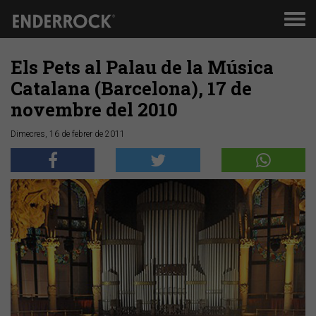
Men
de
nav
Els Pets al Palau de la Música
Catalana (Barcelona), 17 de
novembre del 2010
Dimecres, 16 de febrer de 2011
Anterior
Segü