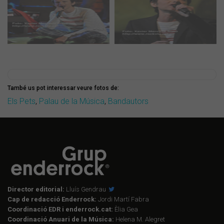
També us pot interessar veure fotos de:
Els Pets
,
Palau de la Música
,
Bandautors
Director editorial:
Lluís Gendrau
Cap de redacció Enderrock:
Jordi Martí Fabra
Coordinació EDR i enderrock.cat:
Èlia Gea
Coordinació Anuari de la Música:
Helena M. Alegret