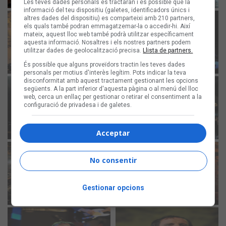
Les teves dades personals es tractaran i és possible que la
informació del teu dispositiu (galetes, identificadors únics i
altres dades del dispositiu) es comparteixi amb 210 partners,
els quals també podran emmagatzemar-la o accedir-hi. Així
mateix, aquest lloc web també podrà utilitzar específicament
aquesta informació. Nosaltres i els nostres partners podem
utilitzar dades de geolocalització precisa.
Llista de partners.
És possible que alguns proveïdors tractin les teves dades
personals per motius d'interès legítim. Pots indicar la teva
disconformitat amb aquest tractament gestionant les opcions
següents. A la part inferior d'aquesta pàgina o al menú del lloc
web, cerca un enllaç per gestionar o retirar el consentiment a la
configuració de privadesa i de galetes.
Acceptar
No consentir
Gestionar opcions