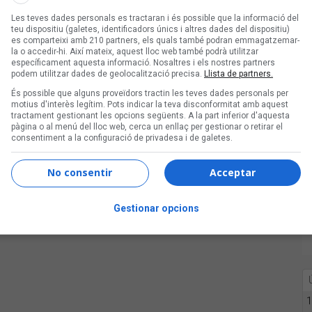
Les teves dades personals es tractaran i és possible que la informació del
teu dispositiu (galetes, identificadors únics i altres dades del dispositiu)
es comparteixi amb 210 partners, els quals també podran emmagatzemar-
la o accedir-hi. Així mateix, aquest lloc web també podrà utilitzar
específicament aquesta informació. Nosaltres i els nostres partners
podem utilitzar dades de geolocalització precisa.
Llista de partners.
És possible que alguns proveïdors tractin les teves dades personals per
motius d'interès legítim. Pots indicar la teva disconformitat amb aquest
tractament gestionant les opcions següents. A la part inferior d'aquesta
pàgina o al menú del lloc web, cerca un enllaç per gestionar o retirar el
consentiment a la configuració de privadesa i de galetes.
No consentir
Acceptar
Gestionar opcions
1