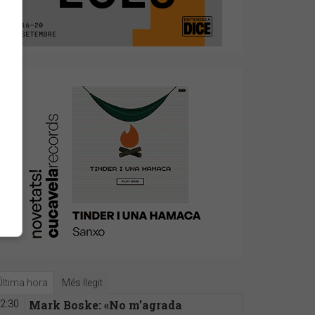
Última hora
Més llegit
Mark Boske: «No m’agrada
2:30