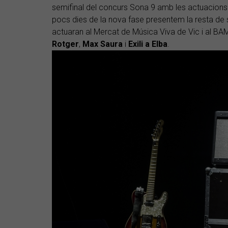
semifinal del concurs Sona 9 amb les actuacion
pocs dies de la nova fase presentem la resta de s
actuaran al Mercat de Música Viva de Vic i al BA
Rotger
,
Max Saura
i
Exili a Elba
.