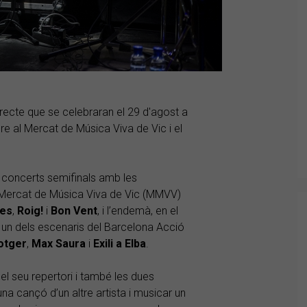
recte que se celebraran el 29 d'agost a
bre al Mercat de Música Viva de Vic i el
s concerts semifinals amb les
l Mercat de Música Viva de Vic (MMVV)
es
,
Roig!
i
Bon Vent
, i l’endemà, en el
 un dels escenaris del Barcelona Acció
otger
,
Max Saura
i
Exili a Elba
.
el seu repertori i també les dues
na cançó d’un altre artista i musicar un