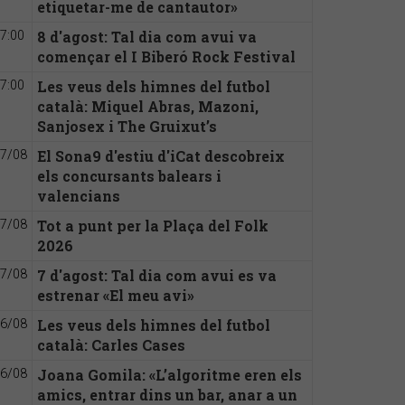
etiquetar-me de cantautor»
8 d'agost: Tal dia com avui va
7:00
començar el I Biberó Rock Festival
Les veus dels himnes del futbol
7:00
català: Miquel Abras, Mazoni,
Sanjosex i The Gruixut’s
El Sona9 d'estiu d'iCat descobreix
7/08
els concursants balears i
valencians
Tot a punt per la Plaça del Folk
7/08
2026
7 d'agost: Tal dia com avui es va
7/08
estrenar «El meu avi»
Les veus dels himnes del futbol
6/08
català: Carles Cases
Joana Gomila: «L’algoritme eren els
6/08
amics, entrar dins un bar, anar a un