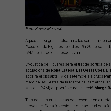
Foto: Xavier Mercadé
Aquests nou grups actuaran a les semifinals en di
l'Acústica de Figueres i els dies 19 i 20 de setem
BAM de Barcelona, respectivament.
L’Acústica de Figueres serà el tret de sortida del
actuacions de
Roba Estesa
,
Est Oest
i
Coet
. E
acollirà el dissabte 19 de setembre els grups
Par
marc de les Festes de la Mercè de Barcelona, en
Musical (BAM) es podrà veure en acció
Marga R
Tots aquests artistes han de presentar en directe 
proves del Sona 9: versionar o adaptar al català u