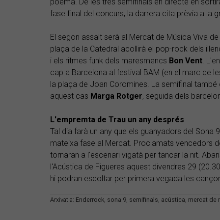
poema. De les tres semifinals en directe en sortir
fase final del concurs, la darrera cita prèvia a la gr
El segon assalt serà al Mercat de Música Viva de 
plaça de la Catedral acollirà el pop-rock dels ille
i els ritmes funk dels maresmencs
Bon
Vent
. L'
cap a Barcelona al festival BAM (en el marc de l
la plaça de Joan Coromines. La semifinal també
aquest cas
Marga Rotger
, seguida dels barcelo
L'empremta de Trau un any després
Tal dia farà un any que els guanyadors del Sona
mateixa fase al Mercat. Proclamats vencedors de l
tornaran a l'escenari vigatà per tancar la nit. Ab
l'Acústica de Figueres aquest divendres 29 (20.30 
hi podran escoltar per primera vegada les cançon
Arxivat a:
Enderrock
,
sona 9
,
semifinals
,
acústica
,
mercat de 