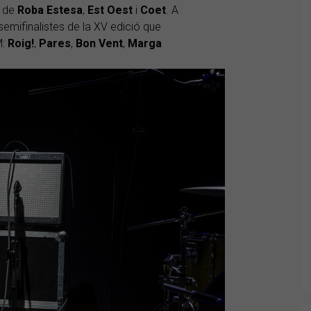
s de
Roba
Estesa
,
Est
Oest
i
Coet
. A
emifinalistes de la XV edició que
M:
Roig!
,
Pares
,
Bon Vent
,
Marga