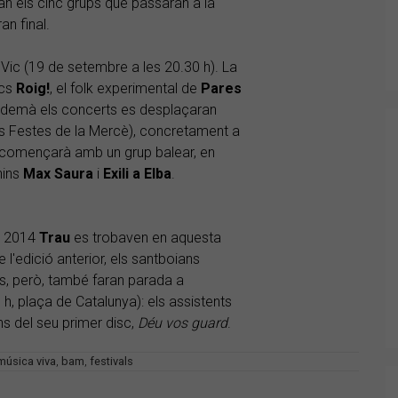
an els cinc grups que passaran a la
an final.
Vic (19 de setembre a les 20.30 h). La
ncs
Roig!
, el folk experimental de
Pares
endemà els concerts es desplaçaran
es Festes de la Mercè), concretament a
 començarà amb un grup balear, en
nins
Max
Saura
i
Exili a Elba
.
 9 2014
Trau
es trobaven en aquesta
'edició anterior, els santboians
ans, però, també faran parada a
h, plaça de Catalunya): els assistents
s del seu primer disc,
Déu vos guard
.
música viva
,
bam
,
festivals