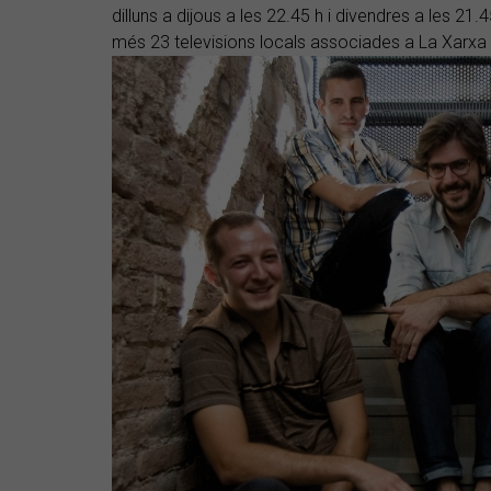
dilluns a dijous a les 22.45 h i divendres a les 21.4
més 23 televisions locals associades a La Xarx