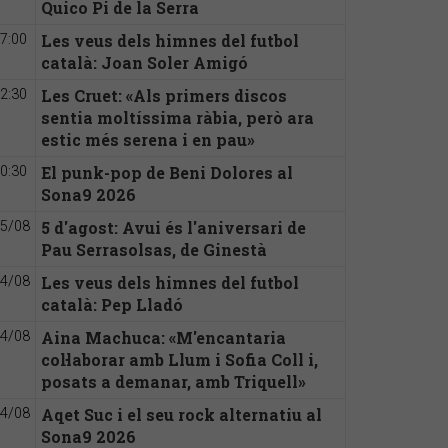
Quico Pi de la Serra
Les veus dels himnes del futbol
7:00
català: Joan Soler Amigó
Les Cruet: «Als primers discos
2:30
sentia moltíssima ràbia, però ara
estic més serena i en pau»
El punk-pop de Beni Dolores al
0:30
Sona9 2026
5 d'agost: Avui és l'aniversari de
5/08
Pau Serrasolsas, de Ginestà
Les veus dels himnes del futbol
4/08
català: Pep Lladó
Aina Machuca: «M'encantaria
4/08
col·laborar amb Llum i Sofia Coll i,
posats a demanar, amb Triquell»
Aqet Suc i el seu rock alternatiu al
4/08
Sona9 2026