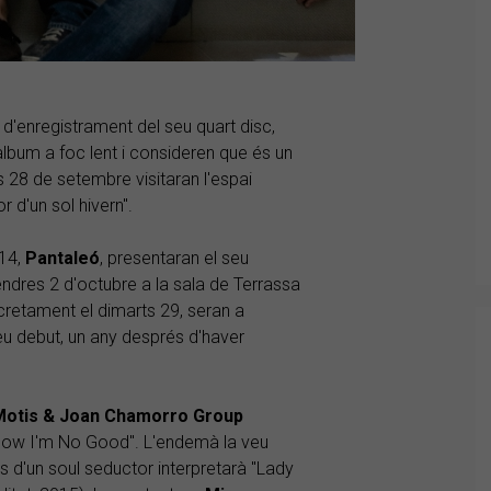
 d'enregistrament del seu quart disc,
àlbum a foc lent i consideren que és un
ns 28 de setembre visitaran l'espai
r d'un sol hivern".
014,
Pantaleó
, presentaran el seu
endres 2 d'octubre a la sala de Terrassa
retament el dimarts 29, seran a
u debut, un any després d'haver
Motis & Joan Chamorro Group
Know I'm No Good". L'endemà la veu
és d'un soul seductor interpretarà "Lady