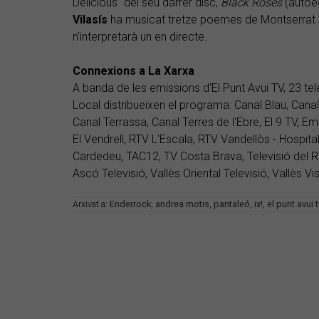
Delicious" del seu darrer disc,
Black Roses
(autoed
Vilasís
ha musicat tretze poemes de Montserrat A
n'interpretarà un en directe.
Connexions a La Xarxa
A banda de les emissions d'El Punt Avui TV, 23 te
Local distribueixen el programa: Canal Blau, Canal
Canal Terrassa, Canal Terres de l'Ebre, El 9 TV, Em
El Vendrell, RTV L'Escala, RTV Vandellòs - Hospita
Cardedeu, TAC12, TV Costa Brava, Televisió del Ri
Ascó Televisió, Vallès Oriental Televisió, Vallès V
Arxivat a:
Enderrock
,
andrea motis
,
pantaleó
,
ix!
,
el punt avui t