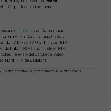
itat, 2015). La cantautora
Mirna
belló, i per tancar la setmana
levisions de
La Xarxa
de Comunicació
 Taronja Anoia, Canal Taronja Central,
pordà TV, Molins TV, Olot Televisió, RTV
let de l'Infant, RTV10 Sant Esteve, RTV
pollès, Televisió del Berguedà, Vídeo
isió, Nord i RTV de Badalona.
v
,
la xarxa
,
enderrock tv
,
joan chamorro
,
leila
,
mirna vilasís