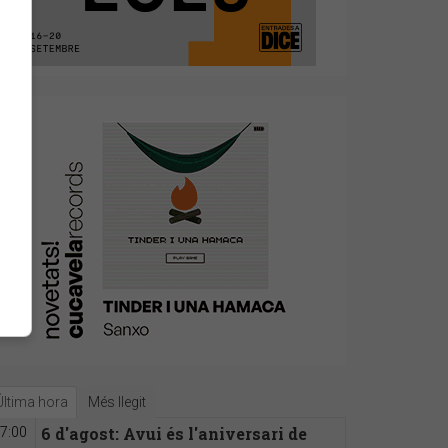
Última hora
Més llegit
6 d'agost: Avui és l'aniversari de
7:00