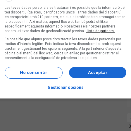
Les teves dades personals es tractaran i és possible que la informació del
teu dispositiu (galetes, identificadors únics i altres dades del dispositiu)
es comparteixi amb 210 partners, els quals també podran emmagatzemar-
la o accedir-hi. Així mateix, aquest lloc web també podrà utilitzar
específicament aquesta informació. Nosaltres i els nostres partners
podem utilitzar dades de geolocalització precisa.
Llista de partners.
És possible que alguns proveïdors tractin les teves dades personals per
motius d'interès legítim. Pots indicar la teva disconformitat amb aquest
tractament gestionant les opcions següents. A la part inferior d'aquesta
pàgina o al menú del lloc web, cerca un enllaç per gestionar o retirar el
consentiment a la configuració de privadesa i de galetes.
No consentir
Acceptar
Gestionar opcions
0