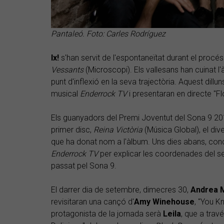
Pantaleó. Foto: Carles Rodríguez
Ix!
s'han servit de l'espontaneïtat durant el procés
Vessants
(Microscopi). Els vallesans han cuinat l'
punt d'inflexió en la seva trajectòria. Aquest dillu
musical
Enderrock TV
i presentaran en directe "Flo
Els guanyadors del Premi Joventut del Sona 9 2
primer disc,
Reina Victòria
(Música Global), el div
que ha donat nom a l'àlbum. Uns dies abans, conc
Enderrock TV
per explicar les coordenades del se
passat pel Sona 9.
El darrer dia de setembre, dimecres 30,
Andrea 
revisitaran una cançó d'
Amy Winehouse
, "You 
protagonista de la jornada serà
Leila
, que a trav