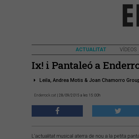
ACTUALITAT
VÍDEOS
Ix! i Pantaleó a Ender
Leila, Andrea Motis & Joan Chamorro Group i
Enderrock.cat
| 28/09/2015 a les 15:00h
L'actualitat musical aterra de nou a la petita panta