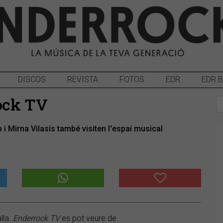
DISCOS
REVISTA
FOTOS
EDR
EDR 
rock TV
 Mirna Vilasís també visiten l'espai musical
lla.
Enderrock TV
es pot veure de