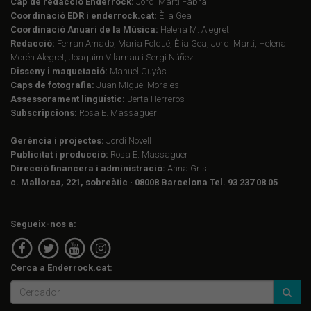
Cap de redacció Enderrock:
Jordi Martí Fabra
Coordinació EDR i enderrock.cat:
Èlia Gea
Coordinació Anuari de la Música:
Helena M. Alegret
Redacció:
Ferran Amado, Maria Folqué, Èlia Gea, Jordi Martí, Helena
Morén Alegret, Joaquim Vilarnau i Sergi Núñez
Disseny i maquetació:
Manuel Cuyàs
Caps de fotografia:
Juan Miguel Morales
Assessorament lingüístic:
Berta Herreros
Subscripcions:
Rosa E. Massaguer
Gerència i projectes:
Jordi Novell
Publicitat i producció:
Rosa E. Massaguer
Direcció financera i administració:
Anna Gris
c. Mallorca, 221, sobreàtic · 08008 Barcelona Tel. 93 237 08 05
Segueix-nos a:
Cerca a Enderrock.cat: