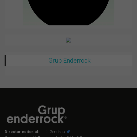
Grup Enderrock
Director editorial:
Lluís Gendrau