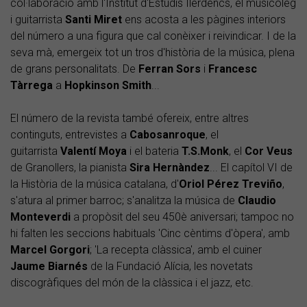
col·laboració amb l'Institut d'Estudis Ilerdencs, el músicòleg
i guitarrista
Santi Miret
ens acosta a les pàgines interiors
del número a una figura que cal conèixer i reivindicar. I de la
seva mà, emergeix tot un tros d'història de la música, plena
de grans personalitats. De
Ferran Sors
i
Francesc
Tàrrega
a
Hopkinson Smith
...
El número de la revista també ofereix, entre altres
continguts, entrevistes a
Cabosanroque
, el
guitarrista
Valentí Moya
i el bateria
T.S.Monk
, el
Cor Veus
de Granollers, la pianista
Sira Hernàndez
... El capítol VI de
la Història de la música catalana, d'
Oriol Pérez Treviño
,
s'atura al primer barroc; s'analitza la música de
Claudio
Monteverdi
a propòsit del seu 450è aniversari; tampoc no
hi falten les seccions habituals 'Cinc cèntims d'òpera', amb
Marcel Gorgori
; 'La recepta clàssica', amb el cuiner
Jaume Biarnés
de la Fundació Alícia, les novetats
discogràfiques del món de la clàssica i el jazz, etc.