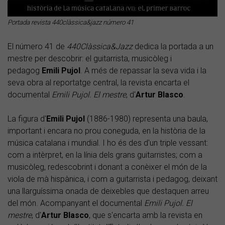
Portada revista 440clàssica&jazz número 41
El número 41 de
440Clàssica&Jazz
dedica la portada a un
mestre per descobrir: el guitarrista, musicòleg i
pedagog
Emili Pujol
. A més de repassar la seva vida i la
seva obra al reportatge central, la revista encarta el
documental
Emili Pujol. El mestre
, d'
Artur Blasco
.
La figura d'
Emili Pujol
(1886-1980) representa una baula,
important i encara no prou coneguda, en la història de la
música catalana i mundial. I ho és des d'un triple vessant:
com a intèrpret, en la línia dels grans guitarristes; com a
musicòleg, redescobrint i donant a conèixer el món de la
viola de mà hispànica, i com a guitarrista i pedagog, deixant
una llarguíssima onada de deixebles que destaquen arreu
del món. Acompanyant el documental
Emili Pujol. El
mestre
, d'
Artur Blasco
, que s'encarta amb la revista en