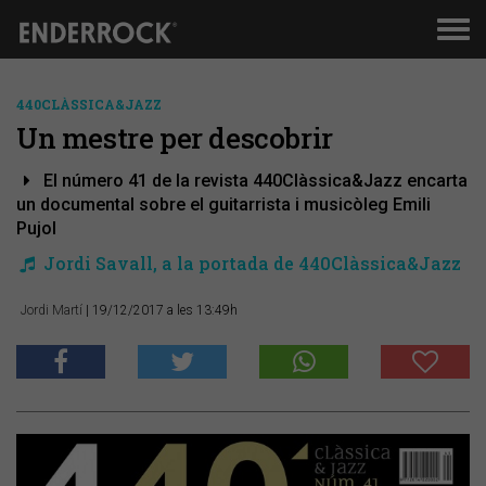
Men
de
nav
440CLÀSSICA&JAZZ
Un mestre per descobrir
El número 41 de la revista 440Clàssica&Jazz encarta
un documental sobre el guitarrista i musicòleg Emili
Pujol
Jordi Savall, a la portada de 440Clàssica&Jazz
Jordi Martí
| 19/12/2017 a les 13:49h