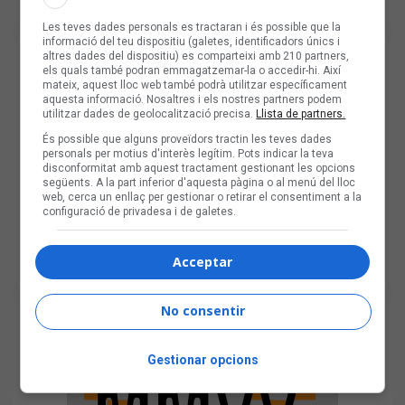
Les teves dades personals es tractaran i és possible que la
informació del teu dispositiu (galetes, identificadors únics i
altres dades del dispositiu) es comparteixi amb 210 partners,
els quals també podran emmagatzemar-la o accedir-hi. Així
mateix, aquest lloc web també podrà utilitzar específicament
aquesta informació. Nosaltres i els nostres partners podem
utilitzar dades de geolocalització precisa.
Llista de partners.
És possible que alguns proveïdors tractin les teves dades
personals per motius d'interès legítim. Pots indicar la teva
disconformitat amb aquest tractament gestionant les opcions
següents. A la part inferior d'aquesta pàgina o al menú del lloc
web, cerca un enllaç per gestionar o retirar el consentiment a la
configuració de privadesa i de galetes.
Acceptar
No consentir
Gestionar opcions