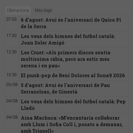
Última hora
Més llegit
6 d'agost: Avui és l'aniversari de Quico Pi
07:00
de la Serra
Les veus dels himnes del futbol català:
17:00
Joan Soler Amigó
Les Cruet: «Als primers discos sentia
12:30
moltíssima ràbia, però ara estic més
serena i en pau»
El punk-pop de Beni Dolores al Sona9 2026
10:30
5 d'agost: Avui és l'aniversari de Pau
05/08
Serrasolsas, de Ginestà
Les veus dels himnes del futbol català: Pep
04/08
Lladó
Aina Machuca: «M'encantaria col·laborar
04/08
amb Llum i Sofia Coll i, posats a demanar,
amb Triquell»