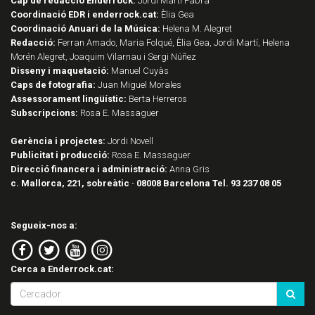
Cap de redacció Enderrock:
Jordi Martí Fabra
Coordinació EDR i enderrock.cat:
Èlia Gea
Coordinació Anuari de la Música:
Helena M. Alegret
Redacció:
Ferran Amado, Maria Folqué, Èlia Gea, Jordi Martí, Helena
Morén Alegret, Joaquim Vilarnau i Sergi Núñez
Disseny i maquetació:
Manuel Cuyàs
Caps de fotografia:
Juan Miguel Morales
Assessorament lingüístic:
Berta Herreros
Subscripcions:
Rosa E. Massaguer
Gerència i projectes:
Jordi Novell
Publicitat i producció:
Rosa E. Massaguer
Direcció financera i administració:
Anna Gris
c. Mallorca, 221, sobreàtic · 08008 Barcelona Tel. 93 237 08 05
Segueix-nos a:
Cerca a Enderrock.cat: