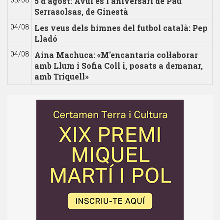
5 d'agost: Avui és l'aniversari de Pau
05/08
Serrasolsas, de Ginestà
Les veus dels himnes del futbol català: Pep
04/08
Lladó
Aina Machuca: «M'encantaria col·laborar
04/08
amb Llum i Sofia Coll i, posats a demanar,
amb Triquell»