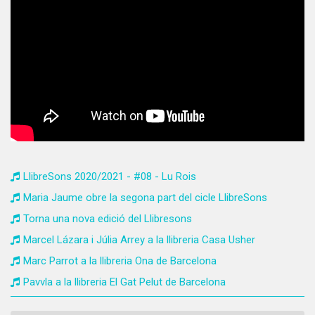
LlibreSons 2020/2021 - #08 - Lu Rois
Maria Jaume obre la segona part del cicle LlibreSons
Torna una nova edició del Llibresons
Marcel Lázara i Júlia Arrey a la llibreria Casa Usher
Marc Parrot a la llibreria Ona de Barcelona
Pavvla a la llibreria El Gat Pelut de Barcelona