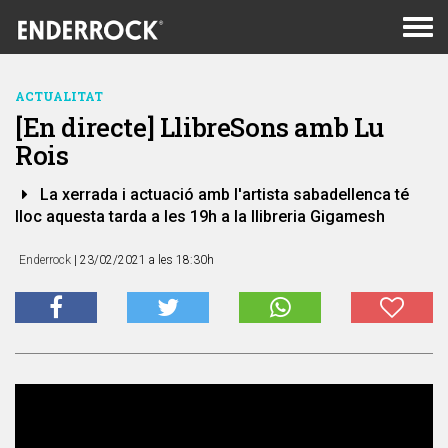
Men
de
nav
ACTUALITAT
[En directe] LlibreSons amb Lu
Rois
La xerrada i actuació amb l'artista sabadellenca té
lloc aquesta tarda a les 19h a la llibreria Gigamesh
Enderrock
| 23/02/2021 a les 18:30h