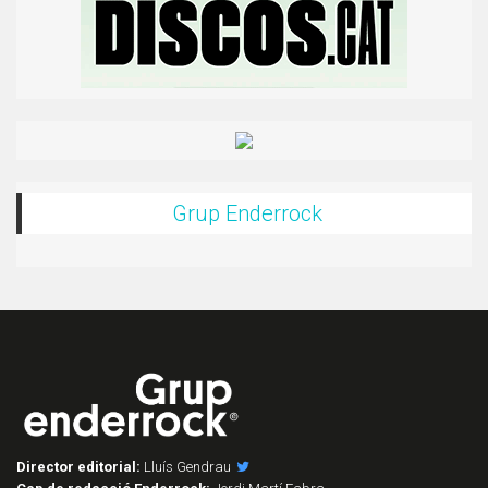
Grup Enderrock
Director editorial:
Lluís Gendrau