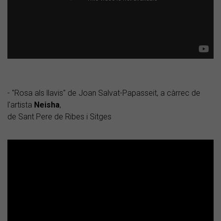
- "Rosa als llavis" de Joan Salvat-Papasseit, a càrrec de
l'artista
Neisha
,
de Sant Pere de Ribes i Sitges