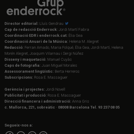
Director editorial:
Lluís Gendrau
Cap de redacció Enderrock:
Jordi Martí Fabra
Coordinació EDR i enderrock.cat:
Èlia Gea
Coordinació Anuari de la Música:
Helena M. Alegret
Redacció:
Ferran Amado, Maria Folqué, Èlia Gea, Jordi Martí, Helena
Morén Alegret, Joaquim Vilarnau i Sergi Núñez
Disseny i maquetació:
Manuel Cuyàs
Caps de fotografia:
Juan Miguel Morales
Assessorament lingüístic:
Berta Herreros
Subscripcions:
Rosa E. Massaguer
Gerència i projectes:
Jordi Novell
Publicitat i producció:
Rosa E. Massaguer
Direcció financera i administració:
Anna Gris
c. Mallorca, 221, sobreàtic · 08008 Barcelona Tel. 93 237 08 05
Segueix-nos a: