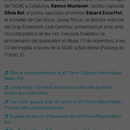
de l'SGAE a Catalunya,
Ramon Muntaner
; l'actriu i rapsoda
Sílvia Bel
; el poeta, rapsoda i promotor
Eduard Escoffet
;
el someller de Can Roca, Josep Roca, i el director editorial
del Grup Enderrock, Lluís Gendrau- presentarà un acte amb
l'escolta pública de les cinc cançons finalistes i la
proclamació del guanyador el dilluns 15 de novembre, a les
12 del migdia, a la seu de la SGAE a Barcelona (Passeig de
Colom, 6).
Obre la convocatòria per al XV Terra i Cultura, Premi Miquel
Martí i Pol
Josep Roca: «'El ratolí' ens ha tocat allò més profund:
l’infant que tenim dins»
The Tyets guanya amb «El ratolí» el XIV Premi Miquel Martí i
Pol a la millor poesia musicada
Segueix en directe el lliurament del XIV Premi Miquel Martí i
Pol