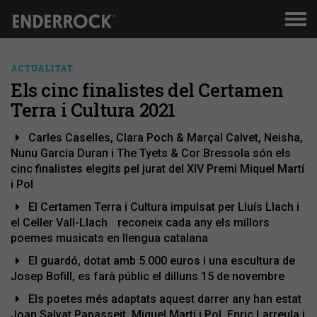
Men
de
nav
ACTUALITAT
Els cinc finalistes del Certamen
Terra i Cultura 2021
Carles Caselles, Clara Poch & Marçal Calvet, Neisha,
Nunu García Duran i The Tyets & Cor Bressola són els
cinc finalistes elegits pel jurat del XIV Premi Miquel Martí
i Pol
El Certamen Terra i Cultura impulsat per Lluís Llach i
el Celler Vall-Llach reconeix cada any els millors
poemes musicats en llengua catalana
El guardó, dotat amb 5.000 euros i una escultura de
Josep Bofill, es farà públic el dilluns 15 de novembre
Els poetes més adaptats aquest darrer any han estat
Joan Salvat Papasseit, Miquel Martí i Pol, Enric Larreula i