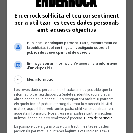
Enderrock sol·licita el teu consentiment
per a utilitzar les teves dades personals
amb aquests objectius
Publicitat i continguts personalitzats, mesurament de
la publicitat i del contingut, investigació sobre el
públic i desenvolupament de serveis
Emmagatzemar informació i/o accedir a la informació
d’un dispositiu
Més informació
Les teves dades personals es tractaran i és possible que la
informació del teu dispositiu (galetes, identificadors únics i
altres dades del dispositiu) es comparteixi amb 210 partners,
els quals també podran emmagatzemar-la o accedir-hi. Així
mateix, aquest lloc web també podrà utilitzar específicament
aquesta informació. Nosaltres i els nostres partners podem
utilitzar dades de geolocalització precisa.
Llista de partners.
És possible que alguns proveïdors tractin les teves dades
personals per motius d'interès legítim. Pots indicar la teva