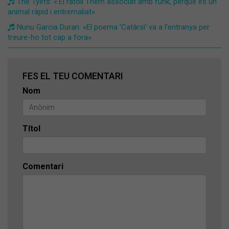
The Tyets: «'El ratolí' l'hem associat amb funk, perquè és un
animal ràpid i entremaliat»
Nunu Garcia Duran: «El poema 'Catàrsi' va a l'entranya per
treure-ho tot cap a fora»
FES EL TEU COMENTARI
Nom
Títol
Comentari