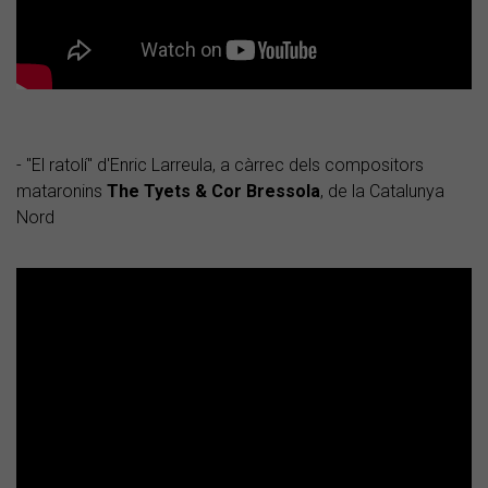
- "El ratolí" d'Enric Larreula, a càrrec dels compositors
mataronins
The Tyets
& Cor Bressola
, de la Catalunya
Nord