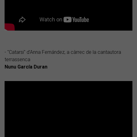
- "Catarsi" d'Anna Fernández, a càrrec de
la cantautora
terrassenca
Nunu García Duran