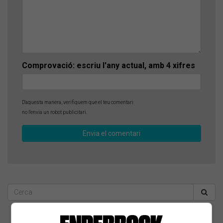
Comprovació: escriu l'any actual, amb 4 xifres
D'aquesta manera, verifiquem que el teu comentari
no l'envia un robot publicitari.