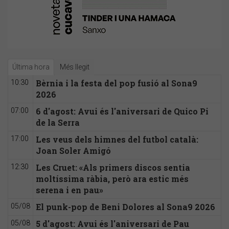
Última hora
Més llegit
Bèrnia i la festa del pop fusió al Sona9
10:30
2026
6 d'agost: Avui és l'aniversari de Quico Pi
07:00
de la Serra
Les veus dels himnes del futbol català:
17:00
Joan Soler Amigó
Les Cruet: «Als primers discos sentia
12:30
moltíssima ràbia, però ara estic més
serena i en pau»
El punk-pop de Beni Dolores al Sona9 2026
05/08
5 d'agost: Avui és l'aniversari de Pau
05/08