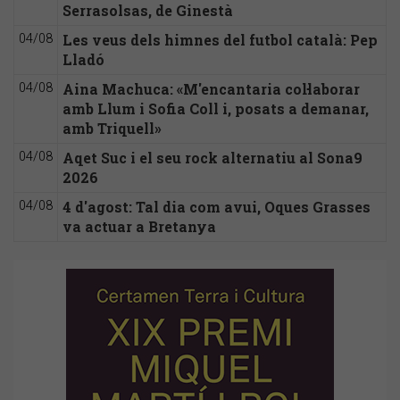
Serrasolsas, de Ginestà
Les veus dels himnes del futbol català: Pep
04/08
Lladó
Aina Machuca: «M'encantaria col·laborar
04/08
amb Llum i Sofia Coll i, posats a demanar,
amb Triquell»
Aqet Suc i el seu rock alternatiu al Sona9
04/08
2026
4 d'agost: Tal dia com avui, Oques Grasses
04/08
va actuar a Bretanya