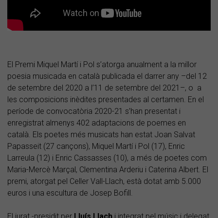
El Premi Miquel Martí i Pol s’atorga anualment a la millor
poesia musicada en català publicada el darrer any –del 12
de setembre del 2020 a l’11 de setembre del 2021–, o a
les composicions inèdites presentades al certamen. En el
període de convocatòria 2020-21 s’han presentat i
enregistrat almenys 402 adaptacions de poemes en
català. Els poetes més musicats han estat Joan Salvat
Papasseit (27 cançons), Miquel Martí i Pol (17), Enric
Larreula (12) i Enric Cassasses (10), a més de poetes com
Maria-Mercè Marçal, Clementina Arderiu i Caterina Albert. El
premi, atorgat pel Celler Vall-Llach, està dotat amb 5.000
euros i una escultura de Josep Bofill.
El jurat -presidit per
Lluís Llach
i integrat pel músic i delegat