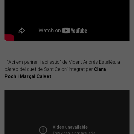
- "Ací em pariren i ací estic" de Vicent Andrés Estellés, a
càrrec del duet de Sant Celoni integrat per
Clara
Poch i Marçal Calvet