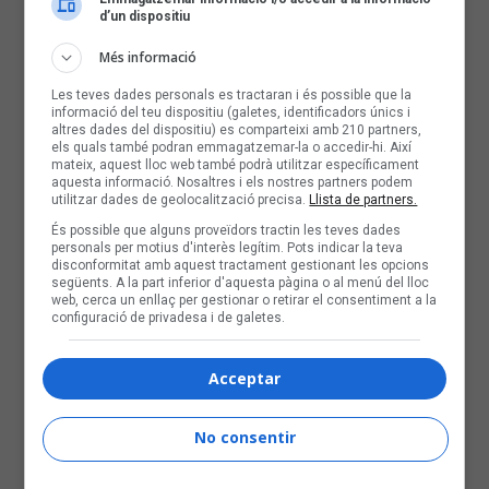
d’un dispositiu
Més informació
Les teves dades personals es tractaran i és possible que la
informació del teu dispositiu (galetes, identificadors únics i
altres dades del dispositiu) es comparteixi amb 210 partners,
els quals també podran emmagatzemar-la o accedir-hi. Així
mateix, aquest lloc web també podrà utilitzar específicament
aquesta informació. Nosaltres i els nostres partners podem
utilitzar dades de geolocalització precisa.
Llista de partners.
És possible que alguns proveïdors tractin les teves dades
personals per motius d'interès legítim. Pots indicar la teva
disconformitat amb aquest tractament gestionant les opcions
següents. A la part inferior d'aquesta pàgina o al menú del lloc
web, cerca un enllaç per gestionar o retirar el consentiment a la
configuració de privadesa i de galetes.
Acceptar
No consentir