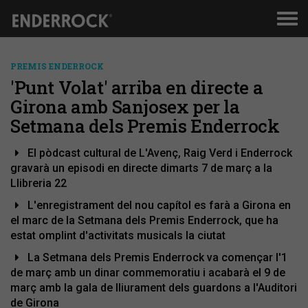
Men
de
nav
PREMIS ENDERROCK
'Punt Volat' arriba en directe a
Girona amb Sanjosex per la
Setmana dels Premis Enderrock
El pòdcast cultural de L'Avenç, Raig Verd i Enderrock
gravarà un episodi en directe dimarts 7 de març a la
Llibreria 22
L'enregistrament del nou capítol es farà a Girona en
el marc de la Setmana dels Premis Enderrock, que ha
estat omplint d'activitats musicals la ciutat
La Setmana dels Premis Enderrock va començar l'1
de març amb un dinar commemoratiu i acabarà el 9 de
març amb la gala de lliurament dels guardons a l'Auditori
de Girona