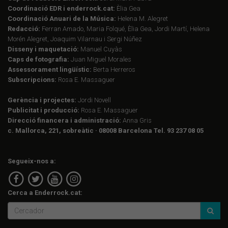
Coordinació EDR i enderrock.cat:
Èlia Gea
Coordinació Anuari de la Música:
Helena M. Alegret
Redacció:
Ferran Amado, Maria Folqué, Èlia Gea, Jordi Martí, Helena
Morén Alegret, Joaquim Vilarnau i Sergi Núñez
Disseny i maquetació:
Manuel Cuyàs
Caps de fotografia:
Juan Miguel Morales
Assessorament lingüístic:
Berta Herreros
Subscripcions:
Rosa E. Massaguer
Gerència i projectes:
Jordi Novell
Publicitat i producció:
Rosa E. Massaguer
Direcció financera i administració:
Anna Gris
c. Mallorca, 221, sobreàtic · 08008 Barcelona Tel. 93 237 08 05
Segueix-nos a:
Cerca a Enderrock.cat: