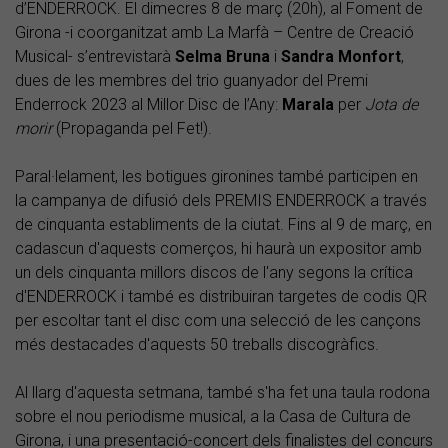
d’ENDERROCK. El dimecres 8 de març (20h), al Foment de
Girona -i coorganitzat amb La Marfà – Centre de Creació
Musical- s’entrevistarà
Selma Bruna
i
Sandra Monfort
,
dues de les membres del trio guanyador del Premi
Enderrock 2023 al Millor Disc de l’Any:
Marala
per
Jota de
morir
(Propaganda pel Fet!).
Paral·lelament, les botigues gironines també participen en
la campanya de difusió dels PREMIS ENDERROCK a través
de cinquanta establiments de la ciutat. Fins al 9 de març, en
cadascun d'aquests comerços, hi haurà un expositor amb
un dels cinquanta millors discos de l'any segons la crítica
d'ENDERROCK i també es distribuiran targetes de codis QR
per escoltar tant el disc com una selecció de les cançons
més destacades d'aquests 50 treballs discogràfics.
Al llarg d'aquesta setmana, també s'ha fet una taula rodona
sobre el nou periodisme musical, a la Casa de Cultura de
Girona, i una presentació-concert dels finalistes del concurs