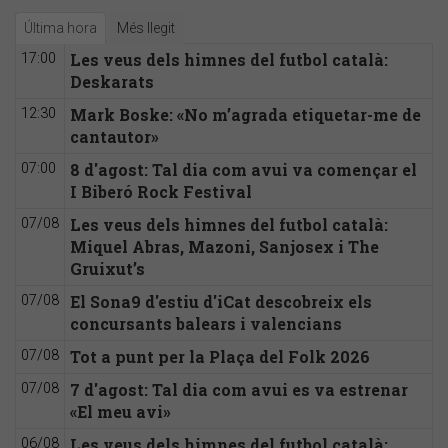
Última hora
Més llegit
Les veus dels himnes del futbol català:
17:00
Deskarats
Mark Boske: «No m’agrada etiquetar-me de
12:30
cantautor»
8 d'agost: Tal dia com avui va començar el
07:00
I Biberó Rock Festival
Les veus dels himnes del futbol català:
07/08
Miquel Abras, Mazoni, Sanjosex i The
Gruixut’s
El Sona9 d'estiu d'iCat descobreix els
07/08
concursants balears i valencians
Tot a punt per la Plaça del Folk 2026
07/08
7 d'agost: Tal dia com avui es va estrenar
07/08
«El meu avi»
Les veus dels himnes del futbol català:
06/08