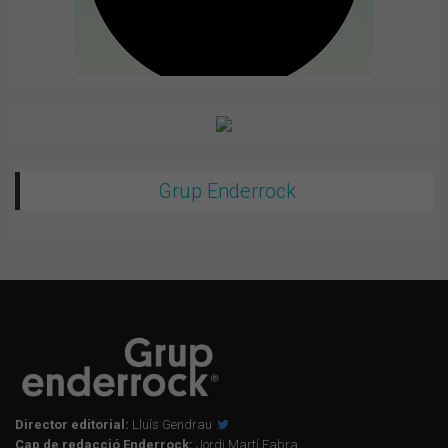
Grup Enderrock
Director editorial:
Lluís Gendrau
Cap de redacció Enderrock:
Jordi Martí Fabra