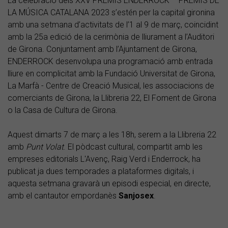
La celebració dels XXV PREMIS ENDERROCK – PREMIS DE
LA MÚSICA CATALANA 2023 s’estén per la capital gironina
amb una setmana d’activitats de l’1 al 9 de març, coincidint
amb la 25a edició de la cerimònia de lliurament a l’Auditori
de Girona. Conjuntament amb l’Ajuntament de Girona,
ENDERROCK desenvolupa una programació amb entrada
lliure en complicitat amb la Fundació Universitat de Girona,
La Marfà - Centre de Creació Musical, les associacions de
comerciants de Girona, la Llibreria 22, El Foment de Girona
o la Casa de Cultura de Girona.
Aquest dimarts 7 de març a les 18h, serem a la Llibreria 22
amb
Punt Volat
. El pòdcast cultural, compartit amb les
empreses editorials L'Avenç, Raig Verd i Enderrock, ha
publicat ja dues temporades a plataformes digitals, i
aquesta setmana gravarà un episodi especial, en directe,
amb el cantautor empordanès
Sanjosex
.