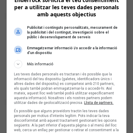
Enderrock sol·licita el teu consentiment
per a utilitzar les teves dades personals
amb aquests objectius
Publicitat i continguts personalitzats, mesurament de
la publicitat i del contingut, investigació sobre el
públic i desenvolupament de serveis
Emmagatzemar informació i/o accedir a la informació
d’un dispositiu
Més informació
Les teves dades personals es tractaran i és possible que la
informació del teu dispositiu (galetes, identificadors únics i
altres dades del dispositiu) es comparteixi amb 210 partners,
els quals també podran emmagatzemar-la o accedir-hi. Així
mateix, aquest lloc web també podrà utilitzar específicament
aquesta informació. Nosaltres i els nostres partners podem
utilitzar dades de geolocalització precisa.
Llista de partners.
És possible que alguns proveïdors tractin les teves dades
personals per motius d'interès legítim. Pots indicar la teva
disconformitat amb aquest tractament gestionant les opcions
següents. A la part inferior d'aquesta pàgina o al menú del lloc
web, cerca un enllaç per gestionar o retirar el consentiment a la