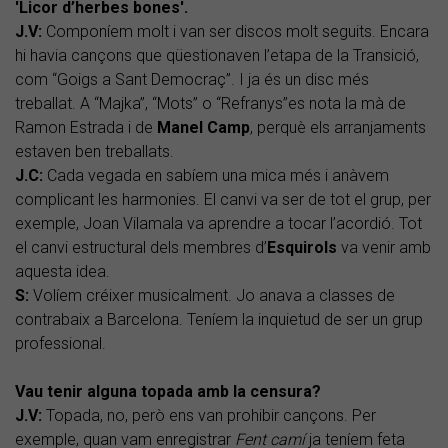
'Licor d’herbes bones'.
J.V:
Componíem molt i van ser discos molt seguits. Encara
hi havia cançons que qüestionaven l’etapa de la Transició,
com “Goigs a Sant Democraç”. I ja és un disc més
treballat. A “Majka”, “Mots” o “Refranys”es nota la mà de
Ramon Estrada i de
Manel Camp
, perquè els arranjaments
estaven ben treballats.
J.C:
Cada vegada en sabíem una mica més i anàvem
complicant les harmonies. El canvi va ser de tot el grup, per
exemple, Joan Vilamala va aprendre a tocar l’acordió. Tot
el canvi estructural dels membres d’
Esquirols
va venir amb
aquesta idea.
S:
Volíem créixer musicalment. Jo anava a classes de
contrabaix a Barcelona. Teníem la inquietud de ser un grup
professional.
Vau tenir alguna topada amb la censura?
J.V:
Topada, no, però ens van prohibir cançons. Per
exemple, quan vam enregistrar
Fent camí
ja teníem feta