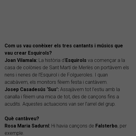
Com us vau conèixer els tres cantants i músics que
vau crear Esquirols?
Joan Vilamala:
La història d’
Esquirols
va començar a la
casa de colònies de Sant Martí de Merlès on portàvem els
nens i nenes de l’Esquirol i de Folgueroles. I quan
acabàvem, els monitors fèiem festa i cantàvem.
Josep Casadesús ‘Sus’:
Assajàvem tot l’estiu amb la
canalla i fèiem una mica de tot, des de cançons fins a
acudits. Aquestes actuacions van ser l’arrel del grup.
Què cantàveu?
Rosa Maria Sadurní:
Hi havia cançons de
Falsterbo
, per
exemple.