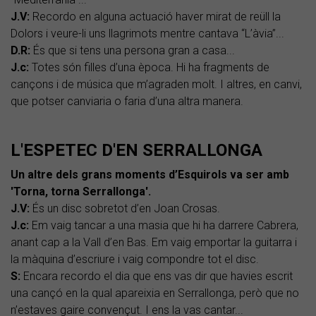
J.V:
Recordo en alguna actuació haver mirat de reüll la
Dolors i veure-li uns llagrimots mentre cantava “L’àvia”...
D.R:
És que si tens una persona gran a casa...
J.c:
Totes són filles d’una època. Hi ha fragments de
cançons i de música que m’agraden molt. I altres, en canvi,
que potser canviaria o faria d’una altra manera.
L'ESPETEC D'EN SERRALLONGA
Un altre dels grans moments d’Esquirols va ser amb
'Torna, torna Serrallonga'.
J.V:
És un disc sobretot d’en Joan Crosas.
J.c:
Em vaig tancar a una masia que hi ha darrere Cabrera,
anant cap a la Vall d’en Bas. Em vaig emportar la guitarra i
la màquina d’escriure i vaig compondre tot el disc.
S:
Encara recordo el dia que ens vas dir que havies escrit
una cançó en la qual apareixia en Serrallonga, però que no
n’estaves gaire convençut. I ens la vas cantar...