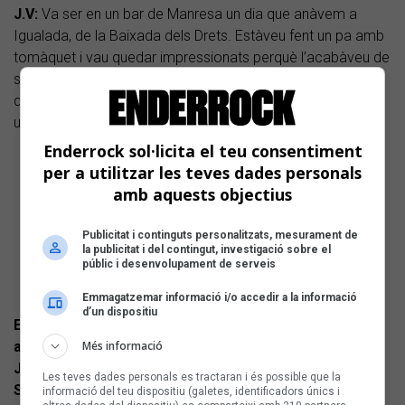
J.V:
Va ser en un bar de Manresa un dia que anàvem a
Igualada, de la Baixada dels Drets. Estàveu fent un pa amb
tomàquet i vau quedar impressionats perquè l’acabàveu de
sentir. Jo vaig arribar tard i em vau dir :“Mira quina cançó
que ha fet en Joan”. La va tornar a cantar i, certament, és
una cançonassa.
Enderrock sol·licita el teu consentiment
per a utilitzar les teves dades personals
amb aquests objectius
Publicitat i continguts personalitzats, mesurament de
la publicitat i del contingut, investigació sobre el
públic i desenvolupament de serveis
Emmagatzemar informació i/o accedir a la informació
d’un dispositiu
El darrer disc que vau enregistrar va ser 'Com un
anhel'... Com el recordeu?
Més informació
J.V:
És un disc molt elaborat...
Les teves dades personals es tractaran i és possible que la
S:
...i més críptic que els anteriors.
informació del teu dispositiu (galetes, identificadors únics i