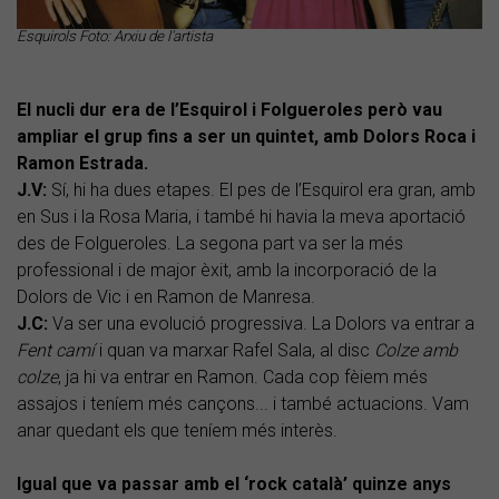
Esquirols Foto: Arxiu de l'artista
El nucli dur era de l’Esquirol i Folgueroles però vau
ampliar el grup fins a ser un quintet, amb Dolors Roca i
Ramon Estrada.
J.V:
Sí, hi ha dues etapes. El pes de l’Esquirol era gran, amb
en Sus i la Rosa Maria, i també hi havia la meva aportació
des de Folgueroles. La segona part va ser la més
professional i de major èxit, amb la incorporació de la
Dolors de Vic i en Ramon de Manresa.
J.C:
Va ser una evolució progressiva. La Dolors va entrar a
Fent camí
i quan va marxar Rafel Sala, al disc
Colze amb
colze
, ja hi va entrar en Ramon. Cada cop fèiem més
assajos i teníem més cançons... i també actuacions. Vam
anar quedant els que teníem més interès.
Igual que va passar amb el ‘rock català’ quinze anys