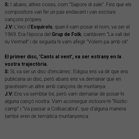
S:
I abans, altres coses, com “Sapore di sale”. Fins que els
compositors van fer un pas endavant i van escriure
cançons pròpies.
J.V:
L’inici d’
Esquirols
, quan li vam posar el nom, va ser el
1969. Era l’època del
Grup de Folk
, cantàvem “La vall del
riu Vermell” i de seguida hi vam afegir “Volem pa amb oli”.
El primer disc, 'Cants al vent', va ser estrany en la
vostra trajectòria.
S:
Sí, va ser un disc d’encàrrec. Edigsa ens va dir que ens
publicaria un disc, però abans ens va demanar que en
gravéssim un altre amb cançons de muntanya.
J.V:
Ens va semblar bé, però vam demanar de posar-hi
alguna cançó nostra. Vam aconseguir incloure-hi “Rústic-
camp” i “Va passar a Collsacabra”, que d’alguna manera
també eren de temàtica muntanyenca.