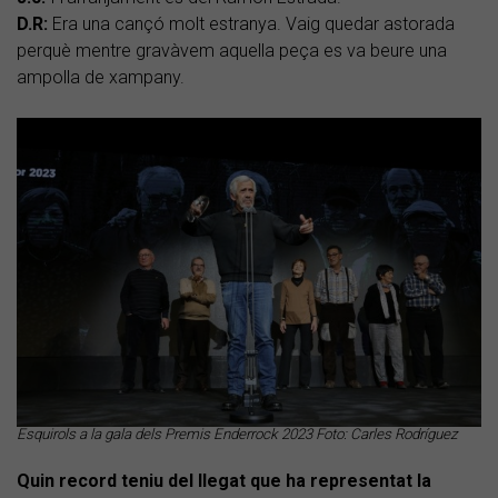
D.R:
Era una cançó molt estranya. Vaig quedar astorada
perquè mentre gravàvem aquella peça es va beure una
ampolla de xampany.
Esquirols a la gala dels Premis Enderrock 2023 Foto: Carles Rodríguez
Quin record teniu del llegat que ha representat la