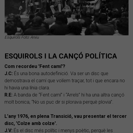
Esquirols Foto: Arxiu
ESQUIROLS I LA CANÇÓ POLÍTICA
Com recordeu 'Fent camí'?
J.C:
És una bona autodefinició. Va ser un disc que
demostrava el camí que volíem traçar, tot i que encara no
hi havia una línia clara.
R.E:
A banda de “Fent camí” i “Arrels” hi ha una altra cançó
molt bonica, “No us puc dir si plorava perquè plovia”.
L’any 1976, en plena Transició, vau presentar el tercer
disc, 'Colze amb colze'.
J.V:
És el disc més polític i menys poètic, perquè les