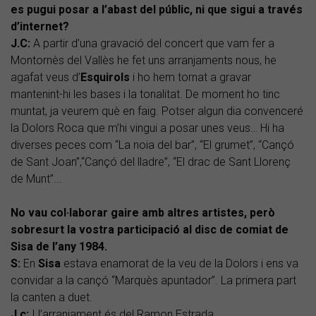
es pugui posar a l’abast del públic, ni que sigui a través
d’internet?
J.C:
A partir d’una gravació del concert que vam fer a
Montornès del Vallès he fet uns arranjaments nous, he
agafat veus d’
Esquirols
i ho hem tornat a gravar
mantenint-hi les bases i la tonalitat. De moment ho tinc
muntat, ja veurem què en faig. Potser algun dia convenceré
la Dolors Roca que m’hi vingui a posar unes veus… Hi ha
diverses peces com “La noia del bar”, “El grumet”, “Cançó
de Sant Joan”,“Cançó del lladre”, “El drac de Sant Llorenç
de Munt”...
No vau col·laborar gaire amb altres artistes, però
sobresurt la vostra participació al disc de comiat de
Sisa de l’any 1984.
S:
En
Sisa
estava enamorat de la veu de la Dolors i ens va
convidar a la cançó “Marquès apuntador”. La primera part
la canten a duet.
J.c:
I l’arranjament és del Ramon Estrada.