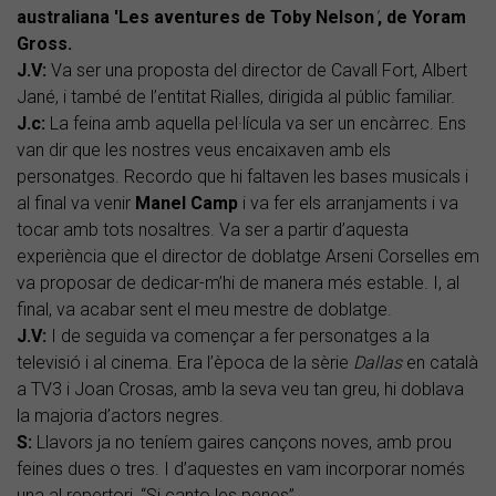
australiana 'Les aventures de Toby Nelson
'
, de Yoram
Gross.
J.V:
Va ser una proposta del director de Cavall Fort, Albert
Jané, i també de l’entitat Rialles, dirigida al públic familiar.
J.c:
La feina amb aquella pel·lícula va ser un encàrrec. Ens
van dir que les nostres veus encaixaven amb els
personatges. Recordo que hi faltaven les bases musicals i
al final va venir
Manel Camp
i va fer els arranjaments i va
tocar amb tots nosaltres. Va ser a partir d’aquesta
experiència que el director de doblatge Arseni Corselles em
va proposar de dedicar-m’hi de manera més estable. I, al
final, va acabar sent el meu mestre de doblatge.
J.V:
I de seguida va començar a fer personatges a la
televisió i al cinema. Era l’època de la sèrie
Dallas
en català
a TV3 i Joan Crosas, amb la seva veu tan greu, hi doblava
la majoria d’actors negres.
S:
Llavors ja no teníem gaires cançons noves, amb prou
feines dues o tres. I d’aquestes en vam incorporar només
una al repertori, “Si canto les penes”.