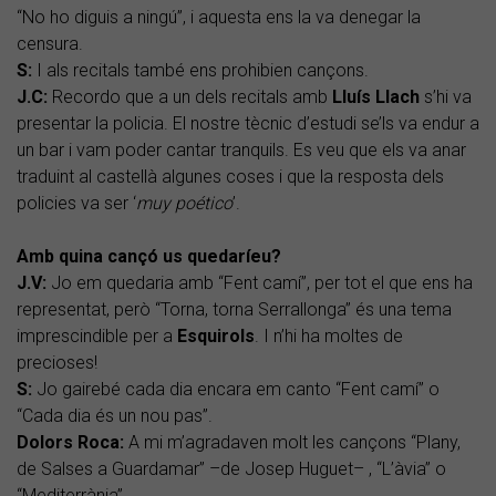
“No ho diguis a ningú”, i aquesta ens la va denegar la
censura.
S:
I als recitals també ens prohibien cançons.
J.C:
Recordo que a un dels recitals amb
Lluís Llach
s’hi va
presentar la policia. El nostre tècnic d’estudi se’ls va endur a
un bar i vam poder cantar tranquils. Es veu que els va anar
traduint al castellà algunes coses i que la resposta dels
policies va ser ‘
muy poético
’.
Amb quina cançó us quedaríeu?
J.V:
Jo em quedaria amb “Fent camí”, per tot el que ens ha
representat, però “Torna, torna Serrallonga” és una tema
imprescindible per a
Esquirols
. I n’hi ha moltes de
precioses!
S:
Jo gairebé cada dia encara em canto “Fent camí” o
“Cada dia és un nou pas”.
Dolors Roca:
A mi m’agradaven molt les cançons “Plany,
de Salses a Guardamar” –de Josep Huguet– , “L’àvia” o
“Mediterrània”...