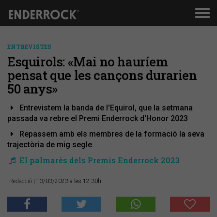
Men
de
nav
ENTREVISTES
Esquirols: «Mai no hauríem
pensat que les cançons durarien
50 anys»
Entrevistem la banda de l'Equirol, que la setmana
passada va rebre el Premi Enderrock d'Honor 2023
Repassem amb els membres de la formació la seva
trajectòria de mig segle
El palmarès dels Premis Enderrock 2023
Redacció
| 13/03/2023 a les 12:30h