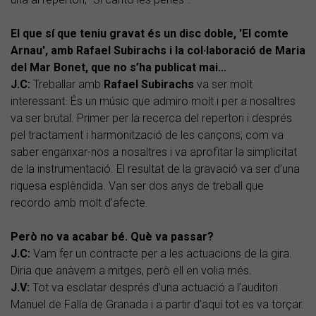
El que sí que teniu gravat és un disc doble, 'El comte
Arnau', amb Rafael Subirachs i la col·laboració de Maria
del Mar Bonet, que no s’ha publicat mai...
J.C:
Treballar amb
Rafael Subirachs
va ser molt
interessant. És un músic que admiro molt i per a nosaltres
va ser brutal. Primer per la recerca del repertori i després
pel tractament i harmonització de les cançons; com va
saber enganxar-nos a nosaltres i va aprofitar la simplicitat
de la instrumentació. El resultat de la gravació va ser d’una
riquesa esplèndida. Van ser dos anys de treball que
recordo amb molt d’afecte.
Però no va acabar bé. Què va passar?
J.C:
Vam fer un contracte per a les actuacions de la gira.
Diria que anàvem a mitges, però ell en volia més.
J.V:
Tot va esclatar després d’una actuació a l’auditori
Manuel de Falla de Granada i a partir d’aquí tot es va torçar.