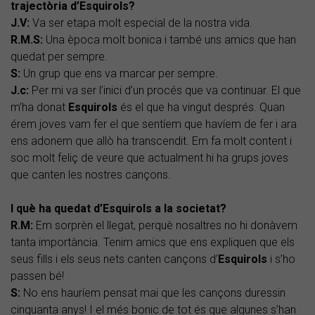
trajectòria d’Esquirols?
J.V:
Va ser etapa molt especial de la nostra vida.
R.M.S:
Una època molt bonica i també uns amics que han
quedat per sempre.
S:
Un grup que ens va marcar per sempre.
J.c:
Per mi va ser l’inici d’un procés que va continuar. El que
m’ha donat
Esquirols
és el que ha vingut després. Quan
érem joves vam fer el que sentíem que havíem de fer i ara
ens adonem que allò ha transcendit. Em fa molt content i
soc molt feliç de veure que actualment hi ha grups joves
que canten les nostres cançons.
I què ha quedat d’Esquirols a la societat?
R.M:
Em sorprèn el llegat, perquè nosaltres no hi donàvem
tanta importància. Tenim amics que ens expliquen que els
seus fills i els seus nets canten cançons d’
Esquirols
i s’ho
passen bé!
S:
No ens hauríem pensat mai que les cançons duressin
cinquanta anys! I el més bonic de tot és que algunes s’han