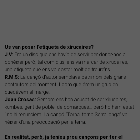
Us van posar l’etiqueta de xirucaires?
J.V:
Era un disc que ens havia de servir per donar-nos a
conèixer però, tal com dius, ens va marcar de xirucaires,
una etiqueta que ens va costar molt de treure’ns.
R.M.S:
La cançó d’autor semblava patrimoni dels grans
cantautors del moment. I com que érem un grup en
quedàvem al marge.
Joan Crosas:
Sempre ens han acusat de ser xirucaires,
kumbes, gent de poble, de comarques… però ho hem estat
i no hi renunciem. La cançó “Torna, torna Serrallonga” va
néixer d’una preocupació per la terra.
En realitat, però, ja teníeu prou cançons per fer el