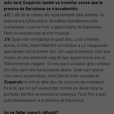
més tard, Esquirols també va triomfar sense que la
premsa de Barcelona se n’assabentés.
J.C:
L’elit de la cultura, els representants dels artistes i la
premsa era a Barcelona. Nosaltres treballàvem a les
comarques i, com a molt, a alguns barris de Barcelona.
Però no existíem per al món musical.
J.V:
Quan vam enregistrar el quart disc,
Licor d’herbes
bones
, el crític Albert Mallofré va escriure a
La Vanguardia
que havíem tret el primer disc. Em vaig emprenyar com una
mona i en una entrevista vaig dir que aquest home era un
‘Barcinonensis Vulgaris’. Es veu que li va saber greu i estava
tot ofès, però ens havia passat abans. Quan vam gravar
Fent camí
, el periodista Jordi García-Soler va publicar
‘
Esquirols
ha tret un altre disc de cançons de muntanya’.
És a dir, que no se’l va escoltar, només es devia mirar la
portada i pel títol va escriure la ressenya. Fixa’t fins a quin
punt interessàvem a la premsa de Barcelona.
Us va faltar suport i difusió?