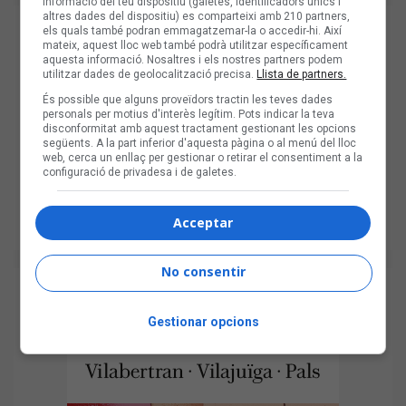
informació del teu dispositiu (galetes, identificadors únics i
altres dades del dispositiu) es comparteixi amb 210 partners,
els quals també podran emmagatzemar-la o accedir-hi. Així
mateix, aquest lloc web també podrà utilitzar específicament
aquesta informació. Nosaltres i els nostres partners podem
utilitzar dades de geolocalització precisa.
Llista de partners.
És possible que alguns proveïdors tractin les teves dades
personals per motius d'interès legítim. Pots indicar la teva
disconformitat amb aquest tractament gestionant les opcions
següents. A la part inferior d'aquesta pàgina o al menú del lloc
web, cerca un enllaç per gestionar o retirar el consentiment a la
configuració de privadesa i de galetes.
Acceptar
No consentir
Gestionar opcions