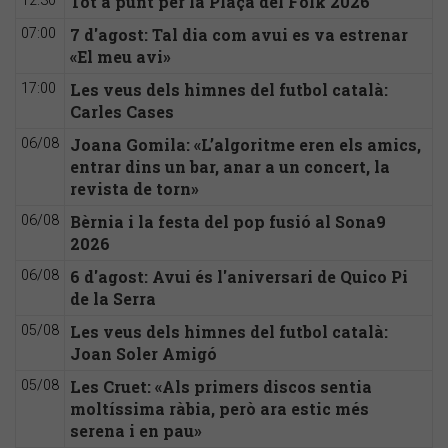
Tot a punt per la Plaça del Folk 2026
12:30
7 d'agost: Tal dia com avui es va estrenar
07:00
«El meu avi»
Les veus dels himnes del futbol català:
17:00
Carles Cases
Joana Gomila: «L’algoritme eren els amics,
06/08
entrar dins un bar, anar a un concert, la
revista de torn»
Bèrnia i la festa del pop fusió al Sona9
06/08
2026
6 d'agost: Avui és l'aniversari de Quico Pi
06/08
de la Serra
Les veus dels himnes del futbol català:
05/08
Joan Soler Amigó
Les Cruet: «Als primers discos sentia
05/08
moltíssima ràbia, però ara estic més
serena i en pau»