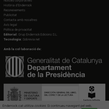
Notícies corporatives
Història d'Enderrock
Reconeixements
Publicitat
Contacta amb nosaltres
Avís legal
Política de privacitat
Editorial:
Grup Enderrock Edicions S.L.
Tecnologia:
Sobrevia.net
Amb la col·laboració de:
Enderrock.cat utilitza
cookies
. Si continueu navegant pel web,