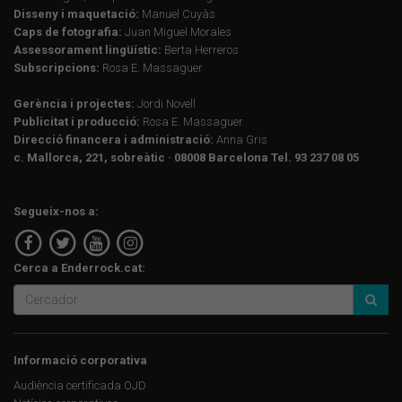
Disseny i maquetació:
Manuel Cuyàs
Caps de fotografia:
Juan Miguel Morales
Assessorament lingüístic:
Berta Herreros
Subscripcions:
Rosa E. Massaguer
Gerència i projectes:
Jordi Novell
Publicitat i producció:
Rosa E. Massaguer
Direcció financera i administració:
Anna Gris
c. Mallorca, 221, sobreàtic · 08008 Barcelona Tel. 93 237 08 05
Segueix-nos a:
Cerca a Enderrock.cat:
Informació corporativa
Audiència certificada OJD