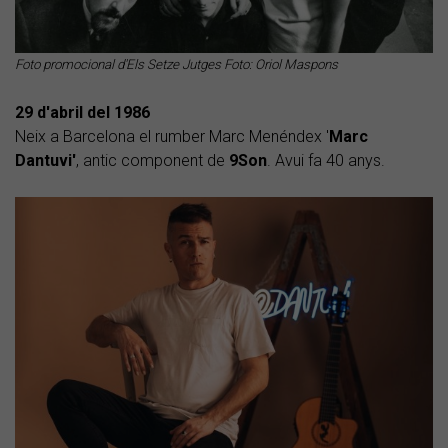
Foto promocional d'Els Setze Jutges Foto: Oriol Maspons
29 d'abril del 1986
Neix a Barcelona el rumber Marc Menéndex '
Marc
Dantuvi'
, antic component de
9Son
. Avui fa 40 anys.