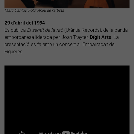
Marc Dantuvi Foto: Arxiu de l'artista
29 d'abril del 1994
Es publica
El sentit de la raó
(Uràntia Records), de la banda
empordanesa liderada per Joan Trayter,
Dígit Arts
. La
presentació es fa amb un concert a l’Embarraca’t de
Figueres.