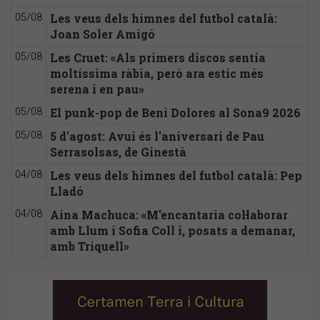
Les veus dels himnes del futbol català:
05/08
Joan Soler Amigó
Les Cruet: «Als primers discos sentia
05/08
moltíssima ràbia, però ara estic més
serena i en pau»
El punk-pop de Beni Dolores al Sona9 2026
05/08
5 d'agost: Avui és l'aniversari de Pau
05/08
Serrasolsas, de Ginestà
Les veus dels himnes del futbol català: Pep
04/08
Lladó
Aina Machuca: «M'encantaria col·laborar
04/08
amb Llum i Sofia Coll i, posats a demanar,
amb Triquell»