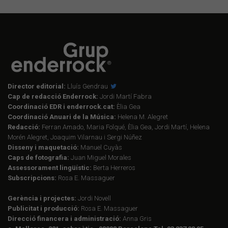
Director editorial:
Lluís Gendrau
Cap de redacció Enderrock:
Jordi Martí Fabra
Coordinació EDR i enderrock.cat:
Èlia Gea
Coordinació Anuari de la Música:
Helena M. Alegret
Redacció:
Ferran Amado, Maria Folqué, Èlia Gea, Jordi Martí, Helena
Morén Alegret, Joaquim Vilarnau i Sergi Núñez
Disseny i maquetació:
Manuel Cuyàs
Caps de fotografia:
Juan Miguel Morales
Assessorament lingüístic:
Berta Herreros
Subscripcions:
Rosa E. Massaguer
Gerència i projectes:
Jordi Novell
Publicitat i producció:
Rosa E. Massaguer
Direcció financera i administració:
Anna Gris