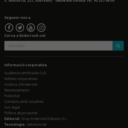
c. Mallorca, 221, sobreàtic · 08008 Barcelona Tel. 93 237 08 05
Segueix-nos a:
Cerca a Enderrock.cat:
Informació corporativa
Audiència certificada OJD
Notícies corporatives
Història d'Enderrock
Reconeixements
Publicitat
Contacta amb nosaltres
Avís legal
Política de privacitat
Editorial:
Grup Enderrock Edicions S.L.
Tecnologia:
Sobrevia.net