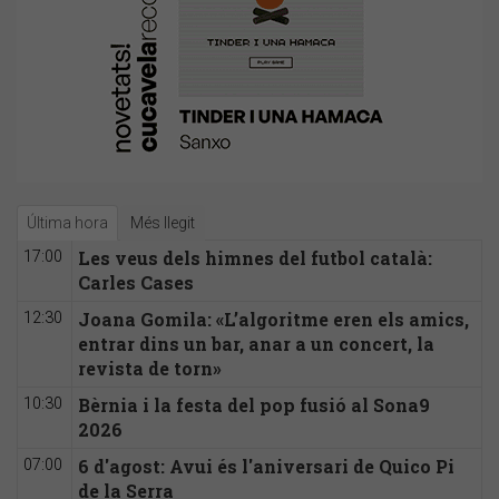
Última hora
Més llegit
Les veus dels himnes del futbol català:
17:00
Carles Cases
Joana Gomila: «L’algoritme eren els amics,
12:30
entrar dins un bar, anar a un concert, la
revista de torn»
Bèrnia i la festa del pop fusió al Sona9
10:30
2026
6 d'agost: Avui és l'aniversari de Quico Pi
07:00
de la Serra