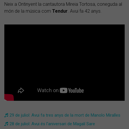
Neix a Ontinyent la cantautora Mireia Tortosa, coneguda al
món de la música com
Tendur
. Avui fa 42 anys.
29 de juliol: Avui fa tres anys de la mort de Manolo Miralles
28 de juliol: Avui és l'aniversari de Magalí Sare