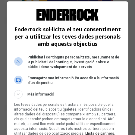
Enderrock sol·licita el teu consentiment
per a utilitzar les teves dades personals
amb aquests objectius
Publicitat i continguts personalitzats, mesurament de
la publicitat i del contingut, investigació sobre el
públic i desenvolupament de serveis
Emmagatzemar informació i/o accedir a la informació
d’un dispositiu
Més informació
Les teves dades personals es tractaran i és possible que la
informació del teu dispositiu (galetes, identificadors únics i
altres dades del dispositiu) es comparteixi amb 210 partners,
els quals també podran emmagatzemar-la o accedir-hi. Així
mateix, aquest lloc web també podrà utilitzar específicament
aquesta informació. Nosaltres i els nostres partners podem
utilitzar dades de geolocalització precisa.
Llista de partners.