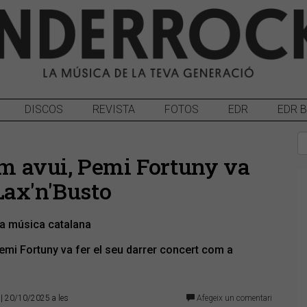
DISCOS
REVISTA
FOTOS
EDR
EDR 
com avui, Pemi Fortuny va
Lax'n'Busto
la música catalana
Pemi Fortuny va fer el seu darrer concert com a
| 20/10/2025 a les
Afegeix un comentari