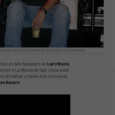
u darrer concert com a cantant de Lax'n'Busto | Arxiu Enderrock
lista i un dels fundadors de
Lax’n’Busto
,
ncert a La Mirona de Salt. Havia estat
 va oficialitzar a través d’un comunicat
lva Racero
.