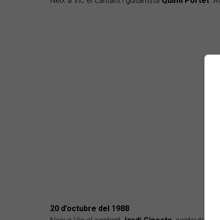
Neix a Vic el cantant i guitarrista
Quimi Portet
. A
20 d’octubre del 1988