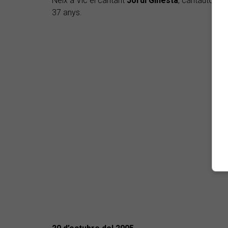
Neix a Vic el cantant
Jordi Ginesta
, cantautor ro
37 anys.