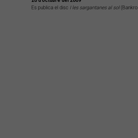
20 d’octubre del 2009
Es publica el disc
I les sargantanes al sol
(Bankro