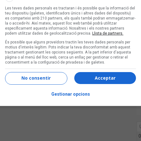
cker i antic líder de
Bonobos
. Avui fa
Les teves dades personals es tractaran i és possible que la informació del
teu dispositiu (galetes, identificadors únics i altres dades del dispositiu)
es comparteixi amb 210 partners, els quals també podran emmagatzemar-
la o accedir-hi. Així mateix, aquest lloc web també podrà utilitzar
específicament aquesta informació. Nosaltres i els nostres partners
podem utilitzar dades de geolocalització precisa.
Llista de partners.
És possible que alguns proveïdors tractin les teves dades personals per
motius d'interès legítim. Pots indicar la teva disconformitat amb aquest
tractament gestionant les opcions següents. A la part inferior d'aquesta
pàgina o al menú del lloc web, cerca un enllaç per gestionar o retirar el
consentiment a la configuració de privadesa i de galetes.
No consentir
Acceptar
Gestionar opcions
0