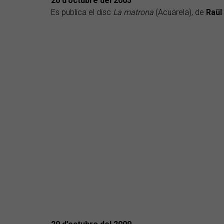
20 d’octubre del 2005
Es publica el disc
La matrona
(Acuarela), de
Raül