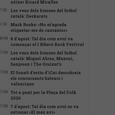
néixer Ricard Miralles
Les veus dels himnes del futbol
7:00
català: Deskarats
Mark Boske: «No m’agrada
2:30
etiquetar-me de cantautor»
8 d'agost: Tal dia com avui va
8/08
començar el I Biberó Rock Festival
Les veus dels himnes del futbol
7/08
català: Miquel Abras, Mazoni,
Sanjosex i The Gruixut’s
El Sona9 d'estiu d'iCat descobreix
7/08
els concursants balears i
valencians
Tot a punt per la Plaça del Folk
7/08
2026
7 d'agost: Tal dia com avui es va
7/08
estrenar «El meu avi»