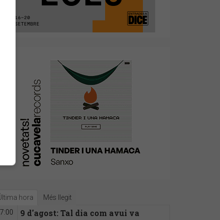
Última hora
Més llegit
9 d'agost: Tal dia com avui va
7:00