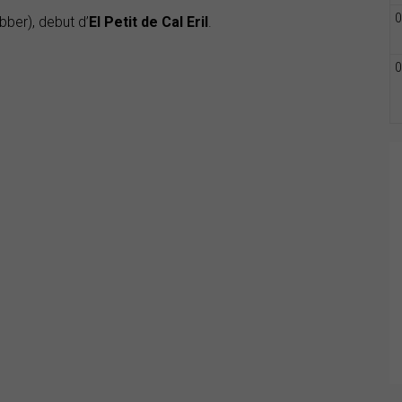
0
bber), debut d’
El Petit de Cal Eril
.
0