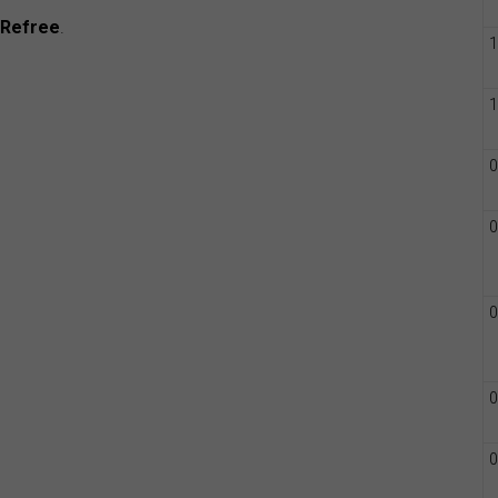
 Refree
.
1
1
0
0
0
0
0