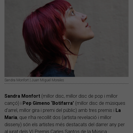
Sandra Monfort | Juan Miguel Morales
Sandra Monfort
(millor disc, millor disc de pop i millor
cançó) i
Pep Gimeno ‘Botifarra’
(millor disc de músiques
d'arrel, millor gira i premi del públic) amb tres premis i
La
Maria
, que n’ha recollit dos (artista revelació i millor
disseny) són els artistes més destacats del darrer any per
al jurat dels VI Premis Carles Santos de la Música