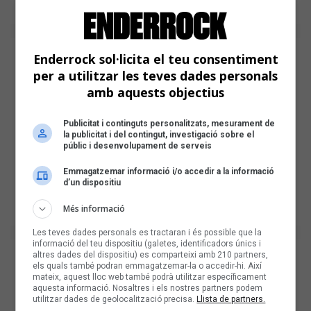
Enderrock sol·licita el teu consentiment
per a utilitzar les teves dades personals
amb aquests objectius
Publicitat i continguts personalitzats, mesurament de
la publicitat i del contingut, investigació sobre el
públic i desenvolupament de serveis
Emmagatzemar informació i/o accedir a la informació
d’un dispositiu
Més informació
Les teves dades personals es tractaran i és possible que la
informació del teu dispositiu (galetes, identificadors únics i
altres dades del dispositiu) es comparteixi amb 210 partners,
els quals també podran emmagatzemar-la o accedir-hi. Així
mateix, aquest lloc web també podrà utilitzar específicament
aquesta informació. Nosaltres i els nostres partners podem
utilitzar dades de geolocalització precisa.
Llista de partners.