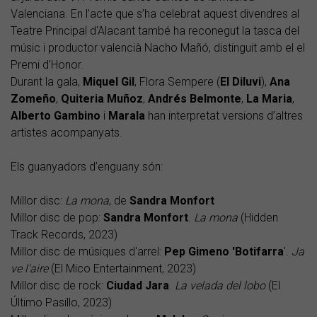
Valenciana. En l’acte que s’ha celebrat aquest divendres al
Teatre Principal d'Alacant també ha reconegut la tasca del
músic i productor valencià Nacho Mañó, distinguit amb el el
Premi d’Honor.
Durant la gala,
Miquel Gil
, Flora Sempere (
El Diluvi
),
Ana
Zomeño
,
Quiteria Muñoz
,
Andrés Belmonte
,
La Maria
,
Alberto Gambino
i
Marala
han interpretat versions d’altres
artistes acompanyats.
Els guanyadors d’enguany són:
Millor disc:
La mona
, de
Sandra Monfort
Millor disc de pop:
Sandra Monfort
.
La mona
(Hidden
Track Records, 2023)
Millor disc de músiques d'arrel:
Pep Gimeno 'Botifarra
'.
Ja
ve l'aire
(El Mico Entertainment, 2023)
Millor disc de rock:
Ciudad Jara
.
La velada del lobo
(El
Último Pasillo, 2023)