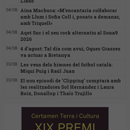
Lladó
Aina Machuca: «M'encantaria col·laborar
04/08
amb Llum i Sofia Coll i, posats a demanar,
amb Triquell»
Aqet Suc i el seu rock alternatiu al Sona9
04/08
2026
4 d'agost: Tal dia com avui, Oques Grasses
04/08
va actuar a Bretanya
Les veus dels himnes del futbol català:
03/08
Miqui Puig i Raúl Juan
El nou episodi de 'Clipping' comptarà amb
03/08
les realitzadores Sol Hernández i Laura
Boix, Donallop i Thaïs Trujillo