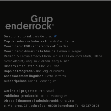
Director editorial:
Lluís Gendrau
Cap de redacció Enderrock:
Jordi Martí Fabra
Coordinació EDR i enderrock.cat:
Èlia Gea
Coordinació Anuari de la Música:
Helena M. Alegret
Redacció:
Ferran Amado, Maria Folqué, Èlia Gea, Jordi Martí, Helena
Morén Alegret, Joaquim Vilarnau i Sergi Núñez
Disseny i maquetació:
Manuel Cuyàs
Caps de fotografia:
Juan Miguel Morales
Assessorament lingüístic:
Berta Herreros
Subscripcions:
Rosa E. Massaguer
Gerència i projectes:
Jordi Novell
Publicitat i producció:
Rosa E. Massaguer
Direcció financera i administració:
Anna Gris
c. Mallorca, 221, sobreàtic · 08008 Barcelona Tel. 93 237 08 05