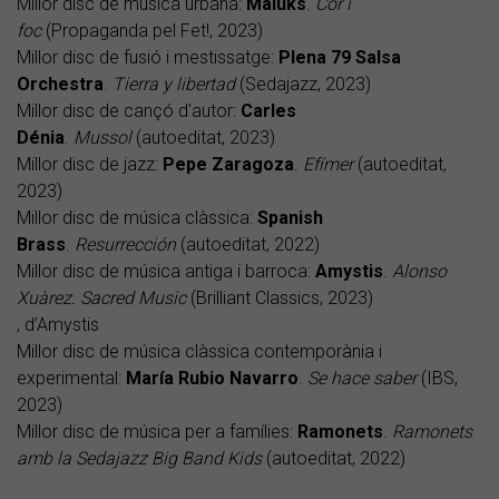
Millor disc de música urbana:
Maluks
.
Cor i
foc
(Propaganda pel Fet!, 2023)
Millor disc de fusió i mestissatge:
Plena 79 Salsa
Orchestra
.
Tierra y libertad
(Sedajazz, 2023)
Millor disc de cançó d'autor:
Carles
Dénia
.
Mussol
(autoeditat, 2023)
Millor disc de jazz:
Pepe Zaragoza
.
Efímer
(autoeditat,
2023)
Millor disc de música clàssica:
Spanish
Brass
.
Resurrección
(autoeditat, 2022)
Millor disc de música antiga i barroca:
Amystis
.
Alonso
Xuàrez. Sacred Music
(Brilliant Classics, 2023)
, d’Amystis
Millor disc de música clàssica contemporània i
experimental:
María Rubio Navarro
.
Se hace saber
(IBS,
2023)
Millor disc de música per a famílies:
Ramonets
.
Ramonets
amb la Sedajazz Big Band Kids
(autoeditat, 2022)