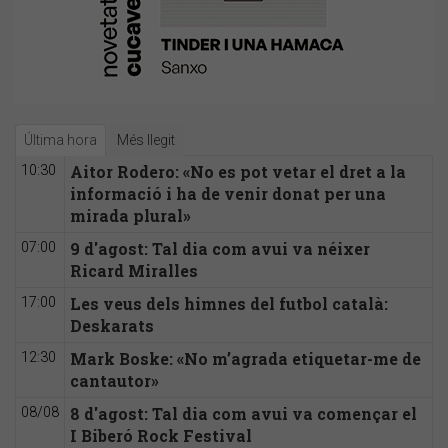
Última hora
Més llegit
Aitor Rodero: «No es pot vetar el dret a la
10:30
informació i ha de venir donat per una
mirada plural»
9 d'agost: Tal dia com avui va néixer
07:00
Ricard Miralles
Les veus dels himnes del futbol català:
17:00
Deskarats
Mark Boske: «No m’agrada etiquetar-me de
12:30
cantautor»
8 d'agost: Tal dia com avui va començar el
08/08
I Biberó Rock Festival