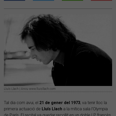
Lluís Llach | Arxiu www.lluisllach.com
Tal dia com avui, el
21
de gener del
1973
, va tenir lloc la
primera actuació de
Lluís Llach
a la mítica sala l’Olympia
de París. El recital va quedar recollit en un doble LP francès,