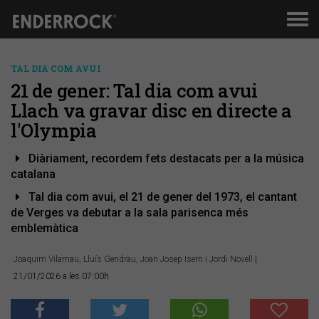
Men
de
nav
TAL DIA COM AVUI
21 de gener: Tal dia com avui
Llach va gravar disc en directe a
l'Olympia
Diàriament, recordem fets destacats per a la música
catalana
Tal dia com avui, el 21 de gener del 1973, el cantant
de Verges va debutar a la sala parisenca més
emblemàtica
Joaquim Vilarnau, Lluís Gendrau, Joan Josep Isern i Jordi Novell
|
21/01/2026 a les 07:00h