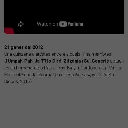
21 gener del 2012
Una quinzena d’artistes entre els quals hi ha membres
d’
Umpah-Pah
,
Ja T’Ho Diré
,
Zitzània
i
Sui Generis
actuen
en un homenatge a Pau i Joan ‘Ninyín’ Cardona a La Mirona.
El directe queda plasmat en el disc
Serendípia
(Salseta
Discos, 2013).