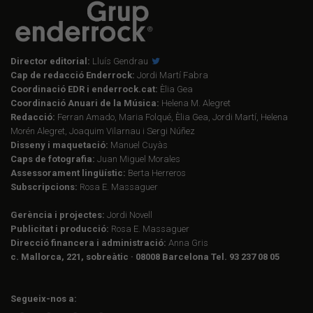
Director editorial:
Lluís Gendrau
Cap de redacció Enderrock:
Jordi Martí Fabra
Coordinació EDR i enderrock.cat:
Èlia Gea
Coordinació Anuari de la Música:
Helena M. Alegret
Redacció:
Ferran Amado, Maria Folqué, Èlia Gea, Jordi Martí, Helena
Morén Alegret, Joaquim Vilarnau i Sergi Núñez
Disseny i maquetació:
Manuel Cuyàs
Caps de fotografia:
Juan Miguel Morales
Assessorament lingüístic:
Berta Herreros
Subscripcions:
Rosa E. Massaguer
Gerència i projectes:
Jordi Novell
Publicitat i producció:
Rosa E. Massaguer
Direcció financera i administració:
Anna Gris
c. Mallorca, 221, sobreàtic · 08008 Barcelona Tel. 93 237 08 05
Segueix-nos a: