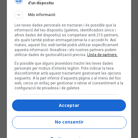
d’un dispositiu
Més informació
Les teves dades personals es tractaran i és possible que la
informació del teu dispositiu (galetes, identificadors únics i
altres dades del dispositiu) es comparteixi amb 210 partners,
els quals també podran emmagatzemar-la o accedir-hi. Així
mateix, aquest lloc web també podrà utilitzar específicament
aquesta informació. Nosaltres i els nostres partners podem
utilitzar dades de geolocalització precisa.
Llista de partners.
És possible que alguns proveïdors tractin les teves dades
personals per motius d'interès legítim. Pots indicar la teva
disconformitat amb aquest tractament gestionant les opcions
següents. A la part inferior d'aquesta pàgina o al menú del lloc
web, cerca un enllaç per gestionar o retirar el consentiment a la
configuració de privadesa i de galetes.
Acceptar
No consentir