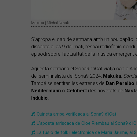
Makuka | Michal Novak
S'apropa el cap de setmana amb un nou capítol
dissabte a les 9 del matí, l'espai radiofònic cond
episodi sobre l'actualitat de la música emergent 
Aquesta setmana el Sona9 d'iCat viatja cap a And
del semifinalista del Sona9 2024,
Makuka
:
Somia
També se sentiran les estrenes de
Dan
Peralbo
Neddermann
o
Celobert
i les novetats de
Nasta
Indubio
.
Ouineta arriba verificada al Sona9 d'iCat
L’aposta arriscada de Cloe Riembau al Sona9 d'iC
​La fusió de folk i electrònica de Maria Jaume, al 