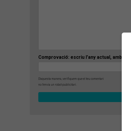
Comprovació: escriu l'any actual, amb 4 x
D'aquesta manera, verifiquem que el teu comentari
no l'envia un robot publicitari.