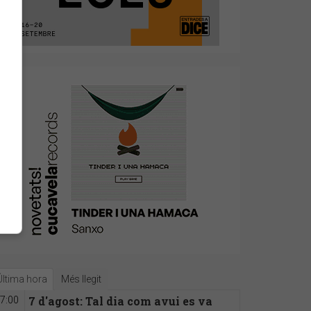
Última hora
Més llegit
7 d'agost: Tal dia com avui es va
7:00