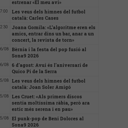
estrenar «El meu avi»
Les veus dels himnes del futbol
7:00
català: Carles Cases
Joana Gomila: «L’algoritme eren els
2:30
amics, entrar dins un bar, anar a un
concert, la revista de torn»
Bèrnia i la festa del pop fusió al
6/08
Sona9 2026
6 d'agost: Avui és l'aniversari de
6/08
Quico Pi de la Serra
Les veus dels himnes del futbol
5/08
català: Joan Soler Amigó
Les Cruet: «Als primers discos
5/08
sentia moltíssima ràbia, però ara
estic més serena i en pau»
El punk-pop de Beni Dolores al
5/08
Sona9 2026