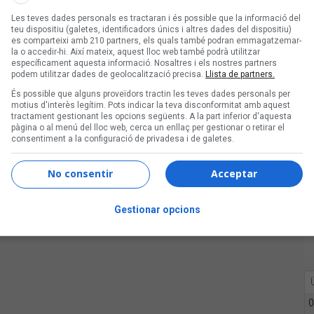
Les teves dades personals es tractaran i és possible que la informació del
teu dispositiu (galetes, identificadors únics i altres dades del dispositiu)
es comparteixi amb 210 partners, els quals també podran emmagatzemar-
la o accedir-hi. Així mateix, aquest lloc web també podrà utilitzar
específicament aquesta informació. Nosaltres i els nostres partners
podem utilitzar dades de geolocalització precisa.
Llista de partners.
És possible que alguns proveïdors tractin les teves dades personals per
motius d'interès legítim. Pots indicar la teva disconformitat amb aquest
tractament gestionant les opcions següents. A la part inferior d'aquesta
pàgina o al menú del lloc web, cerca un enllaç per gestionar o retirar el
consentiment a la configuració de privadesa i de galetes.
No consentir
Acceptar
Gestionar opcions
0