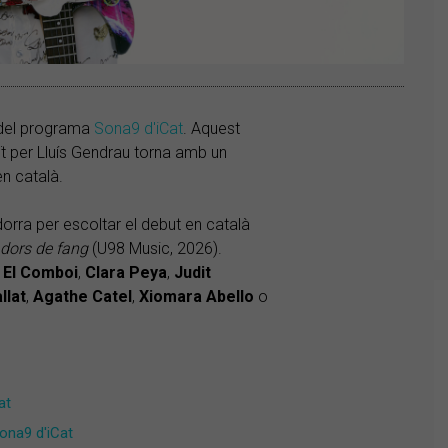
 del programa
Sona9 d'iCat
. Aquest
uït per Lluís Gendrau torna amb un
en català.
orra per escoltar el debut en català
dors de fang
(U98 Music, 2026).
i El Comboi
,
Clara
Peya
,
Judit
llat
,
Agathe
Catel
,
Xiomara
Abello
o
at
Sona9 d'iCat