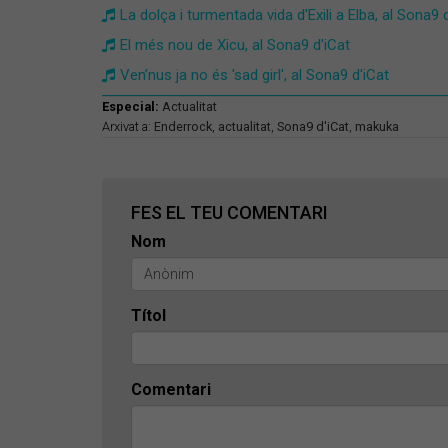
La dolça i turmentada vida d'Exili a Elba, al Sona9 
El més nou de Xicu, al Sona9 d'iCat
Ven’nus ja no és 'sad girl', al Sona9 d'iCat
Especial:
Actualitat
Arxivat a:
Enderrock
,
actualitat
,
Sona9 d'iCat
,
makuka
FES EL TEU COMENTARI
Nom
Títol
Comentari