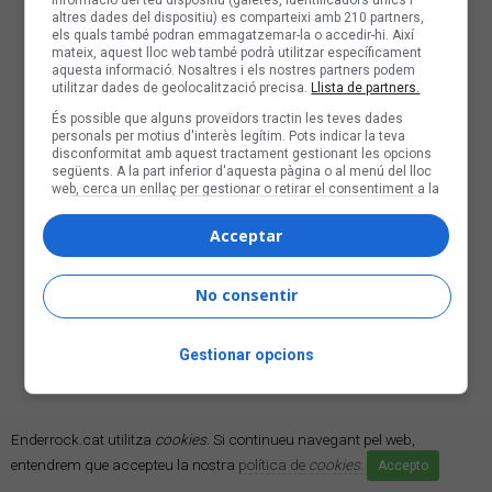
altres dades del dispositiu) es comparteixi amb 210 partners,
els quals també podran emmagatzemar-la o accedir-hi. Així
mateix, aquest lloc web també podrà utilitzar específicament
aquesta informació. Nosaltres i els nostres partners podem
utilitzar dades de geolocalització precisa.
Llista de partners.
És possible que alguns proveïdors tractin les teves dades
personals per motius d'interès legítim. Pots indicar la teva
disconformitat amb aquest tractament gestionant les opcions
següents. A la part inferior d'aquesta pàgina o al menú del lloc
web, cerca un enllaç per gestionar o retirar el consentiment a la
configuració de privadesa i de galetes.
Acceptar
No consentir
Gestionar opcions
Enderrock.cat utilitza
cookies
. Si continueu navegant pel web,
entendrem que accepteu la nostra
política de
cookies
.
Accepto