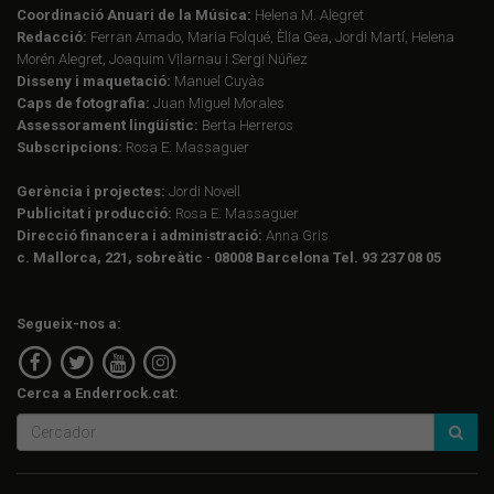
Coordinació Anuari de la Música:
Helena M. Alegret
Redacció:
Ferran Amado, Maria Folqué, Èlia Gea, Jordi Martí, Helena
Morén Alegret, Joaquim Vilarnau i Sergi Núñez
Disseny i maquetació:
Manuel Cuyàs
Caps de fotografia:
Juan Miguel Morales
Assessorament lingüístic:
Berta Herreros
Subscripcions:
Rosa E. Massaguer
Gerència i projectes:
Jordi Novell
Publicitat i producció:
Rosa E. Massaguer
Direcció financera i administració:
Anna Gris
c. Mallorca, 221, sobreàtic · 08008 Barcelona Tel. 93 237 08 05
Segueix-nos a:
Cerca a Enderrock.cat: