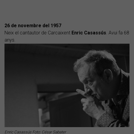
26 de novembre del 1957
Neix el cantautor de Carcaixent
Enric Casassús
. Avui fa 68
anys.
Enric Casassús Foto: César Sabater