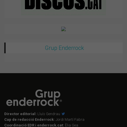
Grup Enderrock
Director editorial:
Lluís Gendrau
Cap de redacció Enderrock:
Jordi Martí Fabra
Coordinació EDR i enderrock.cat:
Èlia Gea