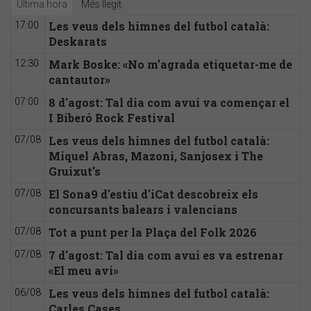
Última hora
Més llegit
Les veus dels himnes del futbol català:
17:00
Deskarats
Mark Boske: «No m’agrada etiquetar-me de
12:30
cantautor»
8 d'agost: Tal dia com avui va començar el
07:00
I Biberó Rock Festival
Les veus dels himnes del futbol català:
07/08
Miquel Abras, Mazoni, Sanjosex i The
Gruixut’s
El Sona9 d'estiu d'iCat descobreix els
07/08
concursants balears i valencians
Tot a punt per la Plaça del Folk 2026
07/08
7 d'agost: Tal dia com avui es va estrenar
07/08
«El meu avi»
Les veus dels himnes del futbol català:
06/08
Carles Cases