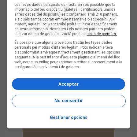
Les teves dades personals es tractaran i és possible que la
informació del teu dispositiu (galetes, identificadors únics i
altres dades del dispositiu) es comparteixi amb 210 partners,
els quals també podran emmagatzemar-la o accedir-hi. Així
mateix, aquest lloc web també podrà utilitzar específicament
aquesta informació. Nosaltres i els nostres partners podem
utilitzar dades de geolocalització precisa.
Llista de partners.
És possible que alguns proveïdors tractin les teves dades
personals per motius d'interès legítim. Pots indicar la teva
disconformitat amb aquest tractament gestionant les opcions
següents. A la part inferior d'aquesta pàgina o al menú del lloc
web, cerca un enllaç per gestionar o retirar el consentiment a la
configuració de privadesa i de galetes.
Acceptar
No consentir
Gestionar opcions