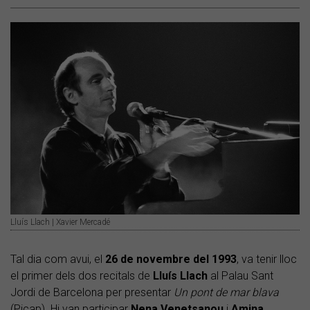
Lluís Llach | Xavier Mercadé
Tal dia com avui, el
26 de novembre del 1993
, va tenir lloc
el primer dels dos recitals de
Lluís Llach
al Palau Sant
Jordi de Barcelona per presentar
Un pont de mar blava
(Picap). Hi van participar
Nena Venetsanou
i
Amina