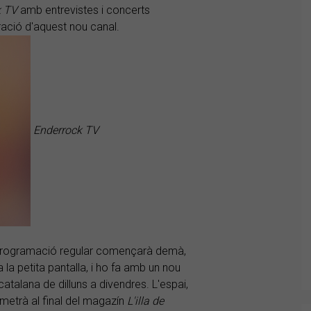
k TV
amb entrevistes i concerts
uració d'aquest nou canal.
Enderrock TV
 la programació regular començarà demà,
 la petita pantalla, i ho fa amb un nou
catalana de dilluns a divendres. L'espai,
emetrà al final del magazín
L'illa de