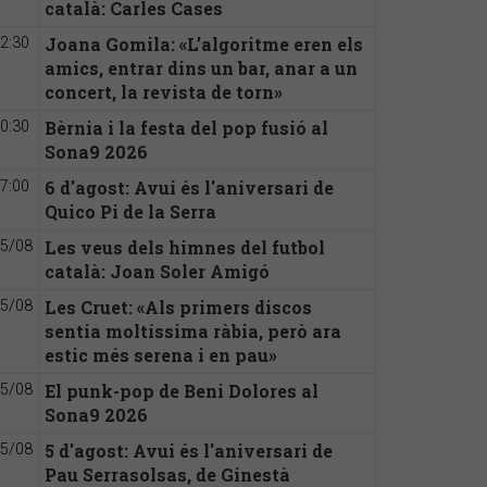
català: Carles Cases
Joana Gomila: «L’algoritme eren els
2:30
amics, entrar dins un bar, anar a un
concert, la revista de torn»
Bèrnia i la festa del pop fusió al
0:30
Sona9 2026
6 d'agost: Avui és l'aniversari de
7:00
Quico Pi de la Serra
Les veus dels himnes del futbol
5/08
català: Joan Soler Amigó
Les Cruet: «Als primers discos
5/08
sentia moltíssima ràbia, però ara
estic més serena i en pau»
El punk-pop de Beni Dolores al
5/08
Sona9 2026
5 d'agost: Avui és l'aniversari de
5/08
Pau Serrasolsas, de Ginestà