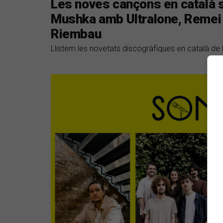
Les noves cançons en català 
Mushka amb Ultralone, Remei d
Riembau
Llistem les novetats discogràfiques en català de