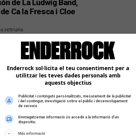
són de La Ludwig Band,
e Ca la Fresca i Cloe
 la setmana
Enderrock sol·licita el teu consentiment per a
utilitzar les teves dades personals amb
aquests objectius
Publicitat i continguts personalitzats, mesurament de la publicitat
i del contingut, investigació sobre el públic i desenvolupament
de serveis
Emmagatzemar informació i/o accedir a la informació d’un
dispositiu
Més informació