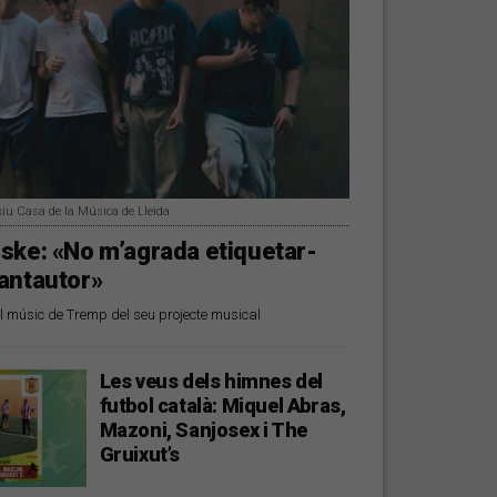
xiu Casa de la Música de Lleida
ske: «No m’agrada etiquetar-
antautor»
 músic de Tremp del seu projecte musical
Les veus dels himnes del
futbol català: Miquel Abras,
Mazoni, Sanjosex i The
Gruixut’s