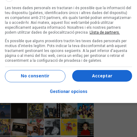
Les teves dades personals es tractaran i és possible que la informació del
teu dispositiu (galetes, identificadors únics i altres dades del dispositiu)
es comparteixi amb 210 partners, els quals també podran emmagatzemar-
la o accedir-hi. Així mateix, aquest lloc web també podrà utilitzar
específicament aquesta informació. Nosaltres i els nostres partners
podem utilitzar dades de geolocalització precisa.
Llista de partners.
És possible que alguns proveïdors tractin les teves dades personals per
motius d'interès legítim. Pots indicar la teva disconformitat amb aquest
tractament gestionant les opcions següents. A la part inferior d'aquesta
t amb Albali, Celobert,
pàgina o al menú del lloc web, cerca un enllaç per gestionar o retirar el
consentiment a la configuració de privadesa i de galetes.
à fins a l'agost i repassarà cadascun dels
No consentir
Acceptar
s'emeten els dilluns a les 21 h a iCat, i els
Gestionar opcions