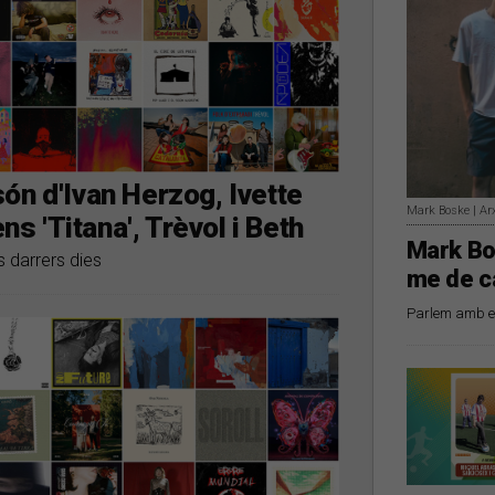
ón d'Ivan Herzog, Ivette
Mark Boske | Ar
ns 'Titana', Trèvol i Beth
Mark Bo
s darrers dies
me de c
Parlem amb el