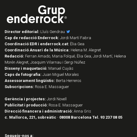
Director editorial:
Lluís Gendrau
Cap de redacció Enderrock:
Jordi Martí Fabra
Coordinació EDR i enderrock.cat:
Èlia Gea
Coordinació Anuari de la Música:
Helena M. Alegret
Redacció:
Ferran Amado, Maria Folqué, Èlia Gea, Jordi Martí, Helena
Morén Alegret, Joaquim Vilarnau i Sergi Núñez
Disseny i maquetació:
Manuel Cuyàs
Caps de fotografia:
Juan Miguel Morales
Assessorament lingüístic:
Berta Herreros
Subscripcions:
Rosa E. Massaguer
Gerència i projectes:
Jordi Novell
Publicitat i producció:
Rosa E. Massaguer
Direcció financera i administració:
Anna Gris
c. Mallorca, 221, sobreàtic · 08008 Barcelona Tel. 93 237 08 05
Segueix-nos a: