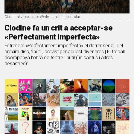
Clodine al videoclip de «Perfectament imperfecta»
Clodine fa un crit a acceptar-se
«Perfectament imperfecta»
Estrenem «Perfectament imperfecta» el darrer senzill del
pròxim disc, 'Inútil', previst per aquest divendres | El treball
acompanya l'obra de teatre 'Inútil (un cactus i altres
desastres)'