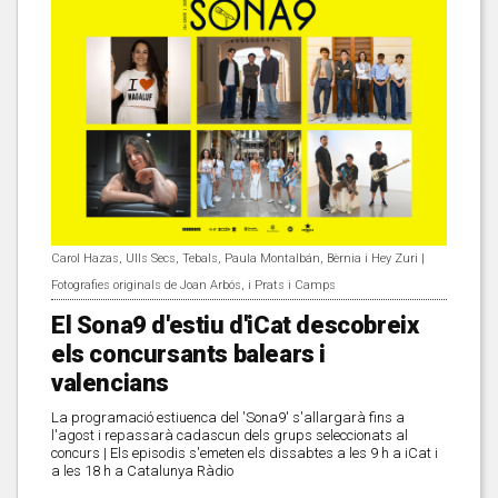
Carol Hazas, Ulls Secs, Tebals, Paula Montalbán, Bèrnia i Hey Zuri |
Fotografies originals de Joan Arbós, i Prats i Camps
El Sona9 d'estiu d'iCat descobreix
els concursants balears i
valencians
La programació estiuenca del 'Sona9' s'allargarà fins a
l'agost i repassarà cadascun dels grups seleccionats al
concurs | Els episodis s'emeten els dissabtes a les 9 h a iCat i
a les 18 h a Catalunya Ràdio