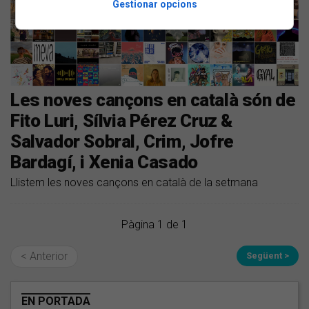
Gestionar opcions
Les noves cançons en català són de
Fito Luri, Sílvia Pérez Cruz &
Salvador Sobral, Crim, Jofre
Bardagí, i Xenia Casado
Llistem les noves cançons en català de la setmana
Pàgina 1 de 1
< Anterior
Següent >
EN PORTADA