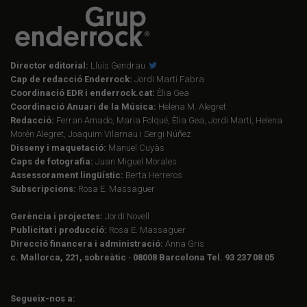
Director editorial:
Lluís Gendrau
Cap de redacció Enderrock:
Jordi Martí Fabra
Coordinació EDR i enderrock.cat:
Èlia Gea
Coordinació Anuari de la Música:
Helena M. Alegret
Redacció:
Ferran Amado, Maria Folqué, Èlia Gea, Jordi Martí, Helena
Morén Alegret, Joaquim Vilarnau i Sergi Núñez
Disseny i maquetació:
Manuel Cuyàs
Caps de fotografia:
Juan Miguel Morales
Assessorament lingüístic:
Berta Herreros
Subscripcions:
Rosa E. Massaguer
Gerència i projectes:
Jordi Novell
Publicitat i producció:
Rosa E. Massaguer
Direcció financera i administració:
Anna Gris
c. Mallorca, 221, sobreàtic · 08008 Barcelona Tel. 93 237 08 05
Segueix-nos a: