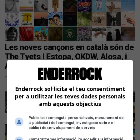
Les noves cançons en català són de
The Tyets i Estopa, OKDW, Alosa, i
Arnau Obiols amb Alba Careta
Llistem les novetats discogràfiques de la setmana
Enderrock sol·licita el teu consentiment
per a utilitzar les teves dades personals
amb aquests objectius
Publicitat i continguts personalitzats, mesurament de
la publicitat i del contingut, investigació sobre el
públic i desenvolupament de serveis
Emmagatzemar informació i/o accedir a la informació