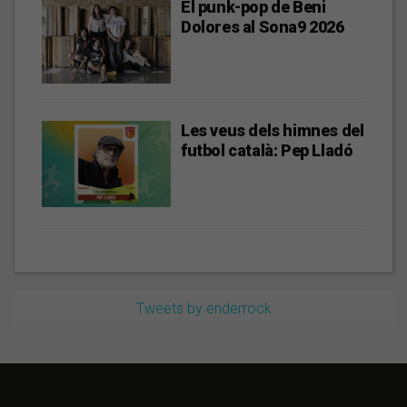
El punk-pop de Beni
Dolores al Sona9 2026
Les veus dels himnes del
futbol català: Pep Lladó
Tweets by enderrock