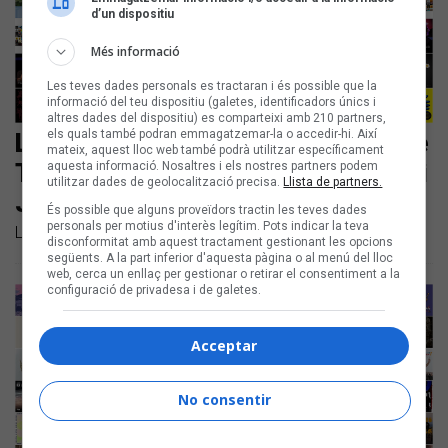
d’un dispositiu
Més informació
Les teves dades personals es tractaran i és possible que la
informació del teu dispositiu (galetes, identificadors únics i
altres dades del dispositiu) es comparteixi amb 210 partners,
els quals també podran emmagatzemar-la o accedir-hi. Així
Les noves cançons en català són de
mateix, aquest lloc web també podrà utilitzar específicament
Triquell amb Maria Jaume, Mushka i
aquesta informació. Nosaltres i els nostres partners podem
utilitzar dades de geolocalització precisa.
Llista de partners.
Júlia Colom
És possible que alguns proveïdors tractin les teves dades
personals per motius d'interès legítim. Pots indicar la teva
Llistem les novetats discogràfiques d'aquest mes
disconformitat amb aquest tractament gestionant les opcions
següents. A la part inferior d'aquesta pàgina o al menú del lloc
web, cerca un enllaç per gestionar o retirar el consentiment a la
configuració de privadesa i de galetes.
Acceptar
No consentir