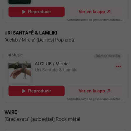
URI SANTAFÉ & LAMLIKI
“Alclub / Mireia” (Delirics) Pop urbà
VAIRE
“Graciesatu” (autoeditat) Rock-mètal