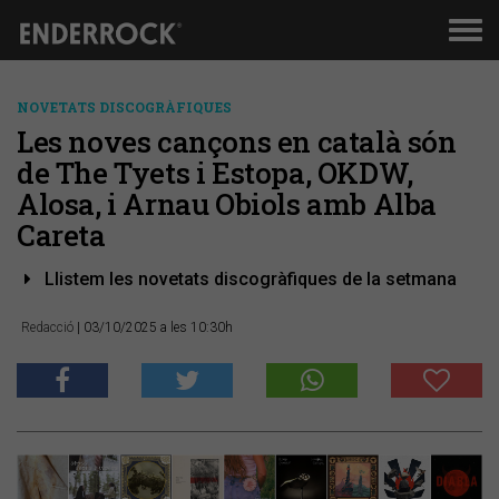
Men
de
nav
NOVETATS DISCOGRÀFIQUES
Les noves cançons en català són
de The Tyets i Estopa, OKDW,
Alosa, i Arnau Obiols amb Alba
Careta
Llistem les novetats discogràfiques de la setmana
Redacció
| 03/10/2025 a les 10:30h