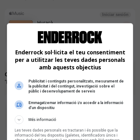
Enderrock sol·licita el teu consentiment
per a utilitzar les teves dades personals
amb aquests objectius
OLRAIT
“Desitjo que et vagi tot bé” (autoeditat) Pop-rock
Publicitat i continguts personalitzats, mesurament de
la publicitat i del contingut, investigació sobre el
públic i desenvolupament de serveis
Emmagatzemar informació i/o accedir a la informació
d’un dispositiu
Més informació
Les teves dades personals es tractaran i és possible que la
informació del teu dispositiu (galetes, identificadors únics i