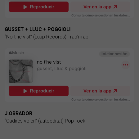
GUSSET + LLUC + POGGIOLI
“No t'he vist” (Luup Records) Trap'n'rap
J.OBRADOR
“Cadires volen” (autoeditat) Pop-rock