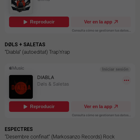
DØLS + SALETAS
“Diabla” (autoeditat) Trap'n'rap
ESPECTRES
“Desembre confinat” (Markosanzo Records) Rock