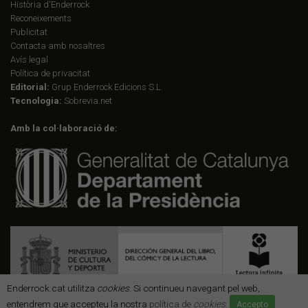
Història d'Enderrock
Reconeixements
Publicitat
Contacta amb nosaltres
Avís legal
Política de privacitat
Editorial:
Grup Enderrock Edicions S.L.
Tecnologia:
Sobrevia.net
Amb la col·laboració de:
Enderrock.cat utilitza
cookies
. Si continueu navegant pel web,
entendrem que accepteu la nostra
política de
cookies
.
Accepto