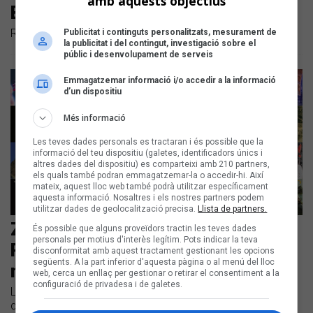
amb aquests objectius
Band, Samantha i Núria López
Repassem els llançaments en català dels darrers dies
Publicitat i continguts personalitzats, mesurament de
la publicitat i del contingut, investigació sobre el
públic i desenvolupament de serveis
Emmagatzemar informació i/o accedir a la informació
d’un dispositiu
Més informació
Les teves dades personals es tractaran i és possible que la
informació del teu dispositiu (galetes, identificadors únics i
altres dades del dispositiu) es comparteixi amb 210 partners,
els quals també podran emmagatzemar-la o accedir-hi. Així
mateix, aquest lloc web també podrà utilitzar específicament
aquesta informació. Nosaltres i els nostres partners podem
utilitzar dades de geolocalització precisa.
Llista de partners.
Zoo, 31 FAM, Ariox, Maria Jacobs i
És possible que alguns proveïdors tractin les teves dades
personals per motius d'interès legítim. Pots indicar la teva
Pascal Comelade, entre les
disconformitat amb aquest tractament gestionant les opcions
següents. A la part inferior d'aquesta pàgina o al menú del lloc
novetats de la setmana
web, cerca un enllaç per gestionar o retirar el consentiment a la
configuració de privadesa i de galetes.
Llistem les novetats discogràfiques en català dels darrers
dies