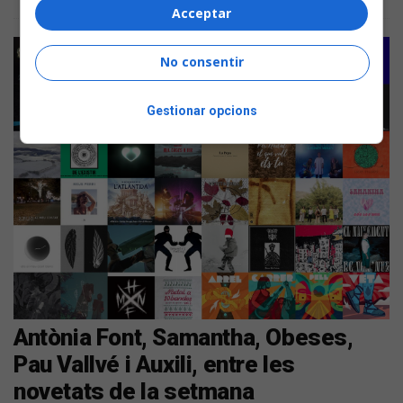
Acceptar
No consentir
Gestionar opcions
Antònia Font, Samantha, Obeses,
Pau Vallvé i Auxili, entre les
novetats de la setmana