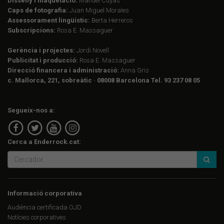
Disseny i maquetació:
Manuel Cuyàs
Caps de fotografia:
Juan Miguel Morales
Assessorament lingüístic:
Berta Herreros
Subscripcions:
Rosa E. Massaguer
Gerència i projectes:
Jordi Novell
Publicitat i producció:
Rosa E. Massaguer
Direcció financera i administració:
Anna Gris
c. Mallorca, 221, sobreàtic · 08008 Barcelona Tel. 93 237 08 05
Segueix-nos a:
Cerca a Enderrock.cat:
Informació corporativa
Audiència certificada OJD
Notícies corporatives