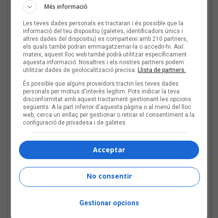
Més informació
revista de torn»
Les teves dades personals es tractaran i és possible que la
informació del teu dispositiu (galetes, identificadors únics i
altres dades del dispositiu) es comparteixi amb 210 partners,
Bèrnia i la festa del pop
els quals també podran emmagatzemar-la o accedir-hi. Així
fusió al Sona9 2026
mateix, aquest lloc web també podrà utilitzar específicament
aquesta informació. Nosaltres i els nostres partners podem
utilitzar dades de geolocalització precisa.
Llista de partners.
És possible que alguns proveïdors tractin les teves dades
personals per motius d'interès legítim. Pots indicar la teva
disconformitat amb aquest tractament gestionant les opcions
següents. A la part inferior d'aquesta pàgina o al menú del lloc
Les veus dels himnes del
web, cerca un enllaç per gestionar o retirar el consentiment a la
futbol català: Joan Soler
configuració de privadesa i de galetes.
Amigó
Acceptar
Les Cruet: «Als primers
No consentir
discos sentia
moltíssima ràbia, però
Gestionar opcions
ara estic més serena i en
pau»