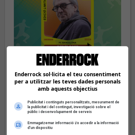
El cromo de Carles Cases
Les veus dels himnes del futbol
Enderrock sol·licita el teu consentiment
català: Carles Cases
per a utilitzar les teves dades personals
Fins a finals d'agost, repassarem diferents himnes que els
amb aquests objectius
grups i artistes catalans han fet per equips de futbol d'arreu
dels Països Catalans
Publicitat i continguts personalitzats, mesurament de
la publicitat i del contingut, investigació sobre el
públic i desenvolupament de serveis
Joana Gomila:
«L’algoritme eren els
Emmagatzemar informació i/o accedir a la informació
amics, entrar dins un
d’un dispositiu
bar, anar a un concert, la