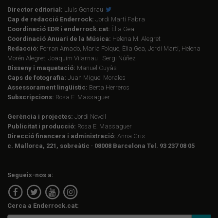
Director editorial:
Lluís Gendrau
Cap de redacció Enderrock:
Jordi Martí Fabra
Coordinació EDR i enderrock.cat:
Èlia Gea
Coordinació Anuari de la Música:
Helena M. Alegret
Redacció:
Ferran Amado, Maria Folqué, Èlia Gea, Jordi Martí, Helena
Morén Alegret, Joaquim Vilarnau i Sergi Núñez
Disseny i maquetació:
Manuel Cuyàs
Caps de fotografia:
Juan Miguel Morales
Assessorament lingüístic:
Berta Herreros
Subscripcions:
Rosa E. Massaguer
Gerència i projectes:
Jordi Novell
Publicitat i producció:
Rosa E. Massaguer
Direcció financera i administració:
Anna Gris
c. Mallorca, 221, sobreàtic · 08008 Barcelona Tel. 93 237 08 05
Segueix-nos a:
Cerca a Enderrock.cat: