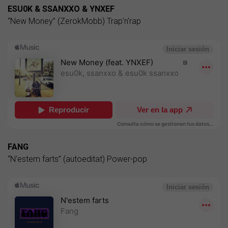
ESU0K & SSANXXO & YNXEF
“New Money” (ZerokMobb) Trap'n'rap
FANG
“N'estem farts” (autoeditat) Power-pop