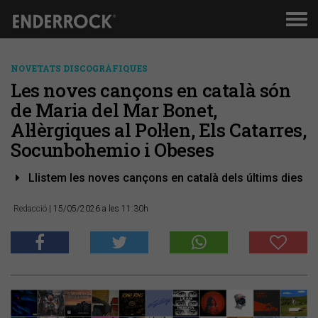
Men
de
nav
NOVETATS DISCOGRÀFIQUES
Les noves cançons en català són
de Maria del Mar Bonet,
Al·lèrgiques al Pol·len, Els Catarres,
Socunbohemio i Obeses
Llistem les noves cançons en català dels últims dies
Redacció
| 15/05/2026 a les 11:30h