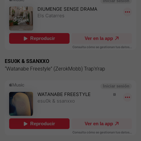
ESU0K & SSANXXO
“Watanabe Freestyle” (ZerokMobb) Trap'n'rap