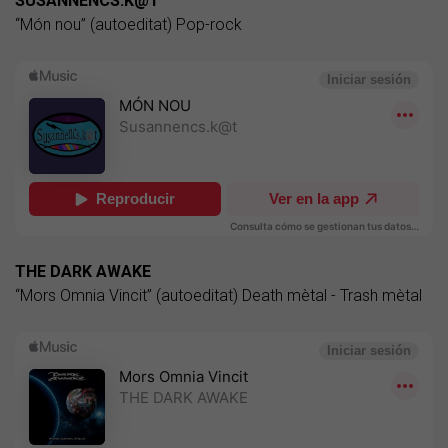
SUSANNENCS.K@T
“Món nou” (autoeditat) Pop-rock
THE DARK AWAKE
“Mors Omnia Vincit” (autoeditat) Death mètal - Trash mètal