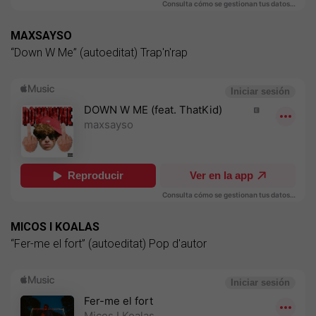
MAXSAYSO
“Down W Me” (autoeditat) Trap'n'rap
MICOS I KOALAS
“Fer-me el fort” (autoeditat) Pop d'autor