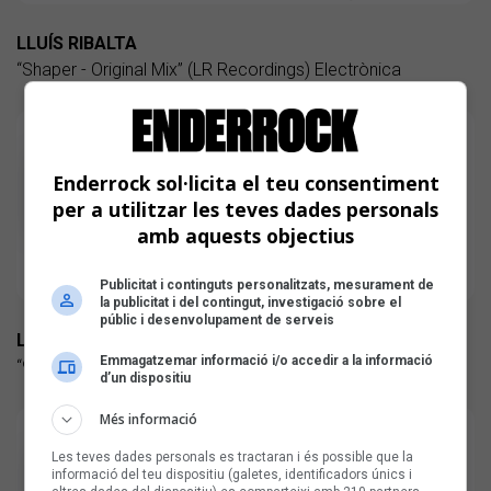
LLUÍS RIBALTA
“Shaper - Original Mix” (LR Recordings) Electrònica
Enderrock sol·licita el teu consentiment
per a utilitzar les teves dades personals
amb aquests objectius
Publicitat i continguts personalitzats, mesurament de
la publicitat i del contingut, investigació sobre el
públic i desenvolupament de serveis
LLUM & CHICO BLANCO
Emmagatzemar informació i/o accedir a la informació
“92” (autoeditat) Pop d'autor electrònica
d’un dispositiu
Més informació
Les teves dades personals es tractaran i és possible que la
informació del teu dispositiu (galetes, identificadors únics i