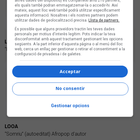
altres dades del dispositiu) es comparteixi amb 210 partners,
els quals també podran emmagatzemar-la o accedir-hi. Així
mateix, aquest lloc web també podrà utilitzar específicament
aquesta informació. Nosaltres i els nostres partners podem
utilitzar dades de geolocalització precisa.
Llista de partners.
És possible que alguns proveïdors tractin les teves dades
personals per motius d'interès legítim. Pots indicar la teva
disconformitat amb aquest tractament gestionant les opcions
LLUM & HADREN
següents. A la part inferior d'aquesta pàgina o al menú del lloc
“Boing Boom Tschak” (autoeditat) Pop d'autor electrònica
web, cerca un enllaç per gestionar o retirar el consentiment a la
configuració de privadesa i de galetes.
Acceptar
No consentir
Gestionar opcions
LOOA
“Somriu” (autoeditat) Afropop d'autor