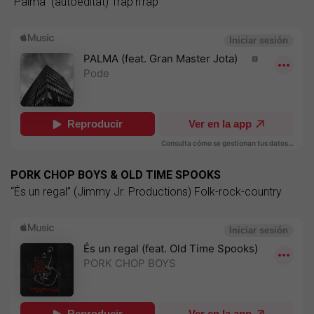
“Palma” (autoeditat) Trap'n'rap
PORK CHOP BOYS & OLD TIME SPOOKS
“És un regal” (Jimmy Jr. Productions) Folk-rock-country