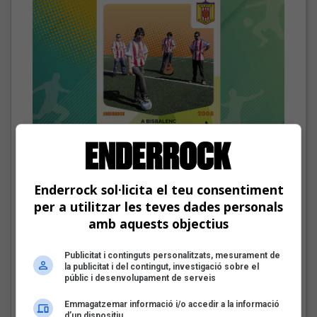
El cromo de Miquel Abras, Mazoni, Sanjosex i The Gruixut’s
Enderrock sol·licita el teu consentiment
Les veus dels himnes del futbol
per a utilitzar les teves dades personals
català: Miquel Abras, Mazoni,
amb aquests objectius
Sanjosex i The Gruixut’s
Fins a finals d'agost, repassarem diferents himnes que els
Publicitat i continguts personalitzats, mesurament de
grups i artistes catalans han fet per equips de futbol d'arreu
la publicitat i del contingut, investigació sobre el
dels Països Catalans
públic i desenvolupament de serveis
Emmagatzemar informació i/o accedir a la informació
El Sona9 d'estiu d'iCat
d’un dispositiu