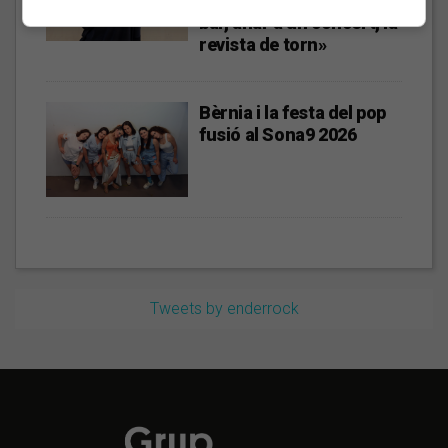
amics, entrar dins un
bar, anar a un concert, la
revista de torn»
Bèrnia i la festa del pop
fusió al Sona9 2026
Tweets by enderrock