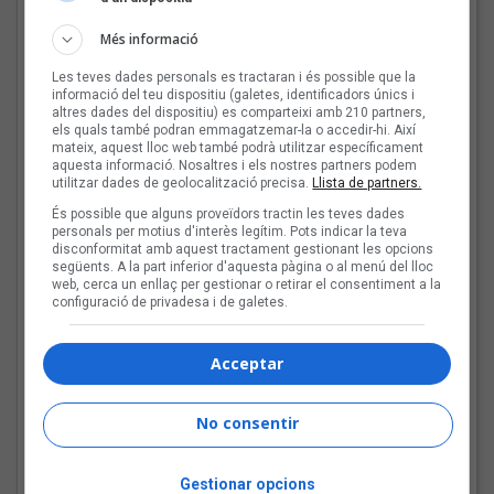
descobreix els
Més informació
concursants balears i
valencians
Les teves dades personals es tractaran i és possible que la
informació del teu dispositiu (galetes, identificadors únics i
altres dades del dispositiu) es comparteixi amb 210 partners,
els quals també podran emmagatzemar-la o accedir-hi. Així
Tot a punt per la Plaça
mateix, aquest lloc web també podrà utilitzar específicament
aquesta informació. Nosaltres i els nostres partners podem
del Folk 2026
utilitzar dades de geolocalització precisa.
Llista de partners.
És possible que alguns proveïdors tractin les teves dades
personals per motius d'interès legítim. Pots indicar la teva
disconformitat amb aquest tractament gestionant les opcions
següents. A la part inferior d'aquesta pàgina o al menú del lloc
web, cerca un enllaç per gestionar o retirar el consentiment a la
Les veus dels himnes del
configuració de privadesa i de galetes.
futbol català: Carles
Cases
Acceptar
No consentir
Joana Gomila:
«L’algoritme eren els
Gestionar opcions