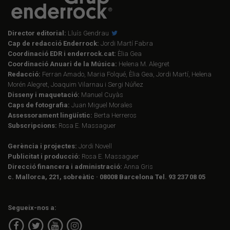
Director editorial:
Lluís Gendrau
Cap de redacció Enderrock:
Jordi Martí Fabra
Coordinació EDR i enderrock.cat:
Èlia Gea
Coordinació Anuari de la Música:
Helena M. Alegret
Redacció:
Ferran Amado, Maria Folqué, Èlia Gea, Jordi Martí, Helena
Morén Alegret, Joaquim Vilarnau i Sergi Núñez
Disseny i maquetació:
Manuel Cuyàs
Caps de fotografia:
Juan Miguel Morales
Assessorament lingüístic:
Berta Herreros
Subscripcions:
Rosa E. Massaguer
Gerència i projectes:
Jordi Novell
Publicitat i producció:
Rosa E. Massaguer
Direcció financera i administració:
Anna Gris
c. Mallorca, 221, sobreàtic · 08008 Barcelona Tel. 93 237 08 05
Segueix-nos a: